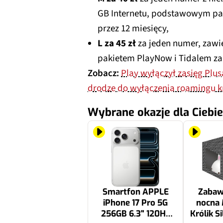
GB Internetu, podstawowym p
przez 12 miesięcy,
L za 45 zł
za jeden numer, zawi
pakietem PlayNow i Tidalem za
Zobacz:
Play wyłączył zasięg Plus
drodze do wyłączenia roamingu 
Wybrane okazje dla Ciebie
Smartfon APPLE
Zabaw
iPhone 17 Pro 5G
nocna
256GB 6.3" 120Hz
Królik S