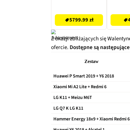
Srebrny
5799.99 zł
49.99 zł
5799.99 zł
Z okazji zbliżających się Walenty
ofercie.
Dostępne są następujące
Zestaw
Huawei P Smart 2019 + Y6 2018
Xiaomi Mi A2 Lite + Redmi 6
LG K11 + Meizu M6T
LG Q7 K LG K11
Hammer Energy 18x9 + Xiaomi Redmi 6
Huawei Y6 2018 + Alcatel 1