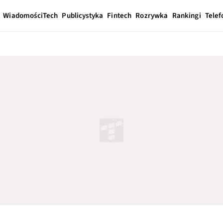
Wiadomości
Tech
Publicystyka
Fintech
Rozrywka
Rankingi
Telef