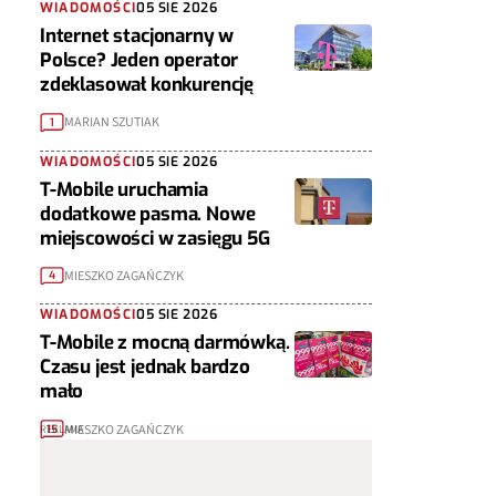
WIADOMOŚCI
05 SIE 2026
Internet stacjonarny w
Polsce? Jeden operator
zdeklasował konkurencję
MARIAN SZUTIAK
1
WIADOMOŚCI
05 SIE 2026
T-Mobile uruchamia
dodatkowe pasma. Nowe
miejscowości w zasięgu 5G
MIESZKO ZAGAŃCZYK
4
WIADOMOŚCI
05 SIE 2026
T-Mobile z mocną darmówką.
Czasu jest jednak bardzo
mało
MIESZKO ZAGAŃCZYK
15