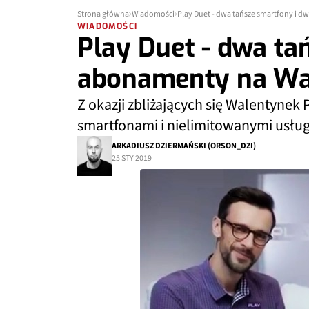
Strona główna
Wiadomości
Play Duet - dwa tańsze smartfony i 
WIADOMOŚCI
Play Duet - dwa ta
abonamenty na Wa
Z okazji zbliżających się Walentynek
smartfonami i nielimitowanymi usłu
ARKADIUSZ DZIERMAŃSKI (ORSON_DZI)
25 STY 2019