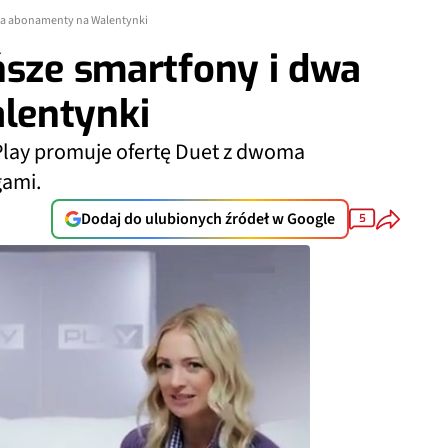
dwa abonamenty na Walentynki
ńsze smartfony i dwa
lentynki
 Play promuje ofertę Duet z dwoma
gami.
Dodaj do ulubionych źródeł w Google
5