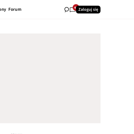
43
ony
Forum
Zaloguj się