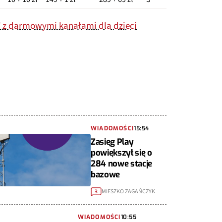
 z darmowymi kanałami dla dzieci
WIADOMOŚCI
15:54
Zasięg Play
powiększył się o
284 nowe stacje
bazowe
MIESZKO ZAGAŃCZYK
3
WIADOMOŚCI
10:55