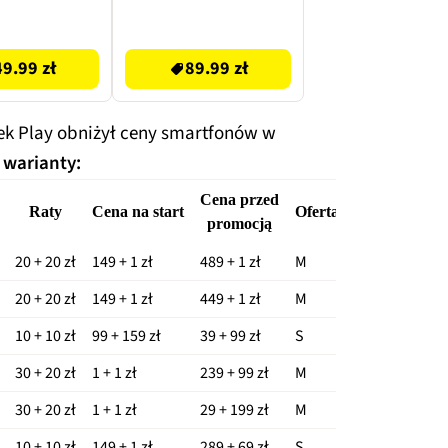
NGA_D51S Titanium
95 zł
49.99 zł
89.99 zł
nek Play obniżył ceny smartfonów w
 warianty:
Cena przed
Raty
Cena na start
Oferta
Abonament +
promocją
20 + 20 zł
149 + 1 zł
489 + 1 zł
M
60 + 60 zł
20 + 20 zł
149 + 1 zł
449 + 1 zł
M
60 + 60 zł
10 + 10 zł
99 + 159 zł
39 + 99 zł
S
35 + 35 zł
30 + 20 zł
1 + 1 zł
239 + 99 zł
M
70 + 60 zł
30 + 20 zł
1 + 1 zł
29 + 199 zł
M
70 + 60 zł
10 + 10 zł
149 + 1 zł
289 + 69 zł
S
35 + 35 zł