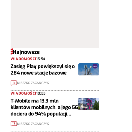
Najnowsze
WIADOMOŚCI
15:54
Zasięg Play powiększył się o
284 nowe stacje bazowe
MIESZKO ZAGAŃCZYK
3
WIADOMOŚCI
10:55
T-Mobile ma 13,3 mln
klientów mobilnych, a jego 5G
dociera do 94% populacji
Polski
MIESZKO ZAGAŃCZYK
17