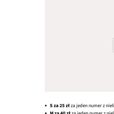
S za 25 zł
za jeden numer z nie
M za 40 zł
za jeden numer z ni