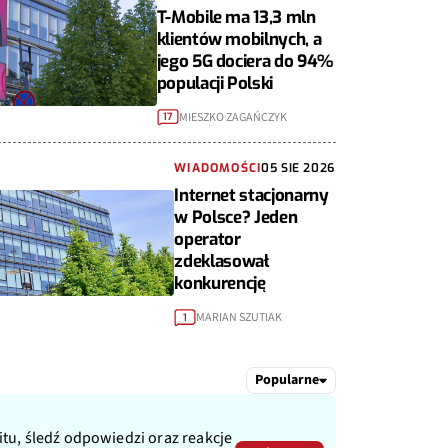
T-Mobile ma 13,3 mln
klientów mobilnych, a
jego 5G dociera do 94%
populacji Polski
MIESZKO ZAGAŃCZYK
17
WIADOMOŚCI
05 SIE 2026
Internet stacjonarny
w Polsce? Jeden
operator
zdeklasował
konkurencję
MARIAN SZUTIAK
1
Popularne
itu, śledź odpowiedzi oraz reakcje