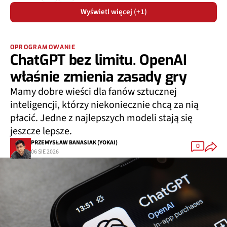
Wyświetl więcej (+1)
OPROGRAMOWANIE
ChatGPT bez limitu. OpenAI
właśnie zmienia zasady gry
Mamy dobre wieści dla fanów sztucznej
inteligencji, którzy niekoniecznie chcą za nią
płacić. Jedne z najlepszych modeli stają się
jeszcze lepsze.
PRZEMYSŁAW BANASIAK (YOKAI)
0
06 SIE 2026