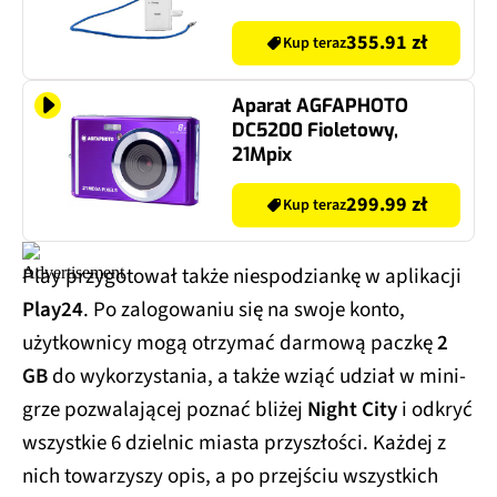
355.91 zł
Kup teraz
Aparat AGFAPHOTO
DC5200 Fioletowy,
21Mpix
299.99 zł
Kup teraz
Play przygotował także niespodziankę w aplikacji
Play24
. Po zalogowaniu się na swoje konto,
użytkownicy mogą otrzymać darmową paczkę
2
GB
do wykorzystania, a także wziąć udział w mini-
grze pozwalającej poznać bliżej
Night City
i odkryć
wszystkie 6 dzielnic miasta przyszłości. Każdej z
nich towarzyszy opis, a po przejściu wszystkich