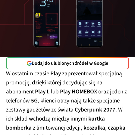
Dodaj do ulubionych źródeł w Google
W ostatnim czasie
Play
zaprezentował specjalną
promocję, dzięki której decydując się na
abonament
Play L
lub
Play HOMEBOX
oraz jeden z
telefonów
5G
, klienci otrzymają także specjalne
zestawy gadżetów ze świata
Cyberpunk 2077
. W
ich skład wchodzą między innymi
kurtka
bomberka
z limitowanej edycji,
koszulka
,
czapka