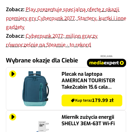
Zobacz:
Play prezentuje specjalną ofertę z okazji
premiery gry Cyberpunk 2077. Startery, kurtki i inne
gadżety
Zobacz:
Cyberpunk 2077: milion graczy
równocześnie na Steamie - to rekord
REKLAMA
Wybrane okazje dla Ciebie
Plecak na laptopa
AMERICAN TOURISTER
Take2cabin 15.6 cala
Niebiesko-turkusowy
179.99 zł
Kup teraz
Miernik zużycia energii
SHELLY 3EM-63T Wi-Fi