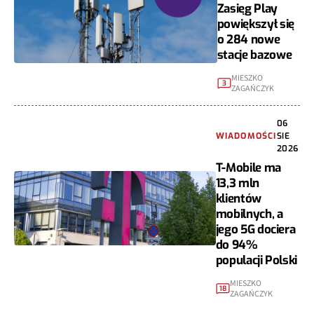
Zasięg Play
powiększył się
o 284 nowe
stacje bazowe
MIESZKO
3
ZAGAŃCZYK
06
WIADOMOŚCI
SIE
2026
T-Mobile ma
13,3 mln
klientów
mobilnych, a
jego 5G dociera
do 94%
populacji Polski
MIESZKO
18
ZAGAŃCZYK