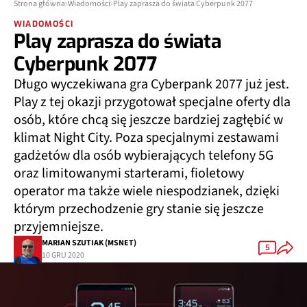
Strona główna
Wiadomości
Play zaprasza do świata Cyberpunk 2077
WIADOMOŚCI
Play zaprasza do świata
Cyberpunk 2077
Długo wyczekiwana gra Cyberpank 2077 już jest.
Play z tej okazji przygotował specjalne oferty dla
osób, które chcą się jeszcze bardziej zagłębić w
klimat Night City. Poza specjalnymi zestawami
gadżetów dla osób wybierających telefony 5G
oraz limitowanymi starterami, fioletowy
operator ma także wiele niespodzianek, dzięki
którym przechodzenie gry stanie się jeszcze
przyjemniejsze.
MARIAN SZUTIAK (MSNET)
5
10 GRU 2020