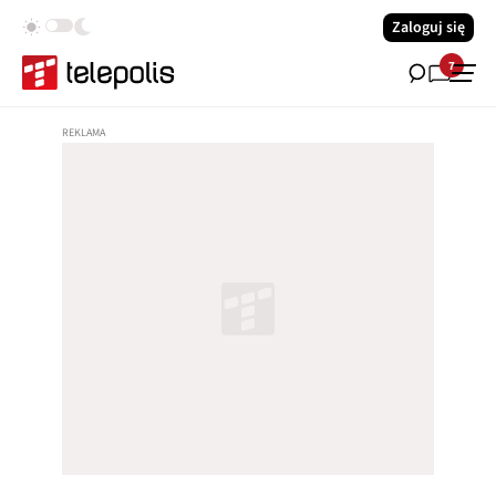
Zaloguj się
7