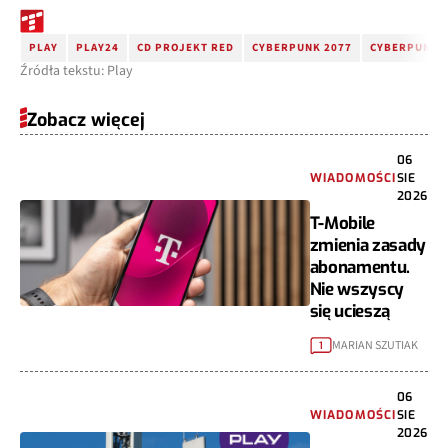
PLAY
PLAY24
CD PROJEKT RED
CYBERPUNK 2077
CYBERPUNK 2
Źródła tekstu: Play
Zobacz więcej
06
WIADOMOŚCI
SIE
2026
T-Mobile
zmienia zasady
abonamentu.
Nie wszyscy
się ucieszą
MARIAN SZUTIAK
1
06
WIADOMOŚCI
SIE
2026