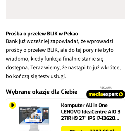
Prośba o przelew BLIK w Pekao
Bank już wcześniej zapowiadał, że wprowadzi
prośby o przelew BLIK, ale do tej pory nie było
wiadomo, kiedy funkcja finalnie stanie się
dostępna. Teraz wiemy, że nastąpi to już wkrótce,
bo kończą się testy usługi.
REKLAMA
Wybrane okazje dla Ciebie
Komputer All in One
LENOVO IdeaCentre AIO 3
27IRH9 27" IPS i7-13620H
16GB RAM 1TB SSD