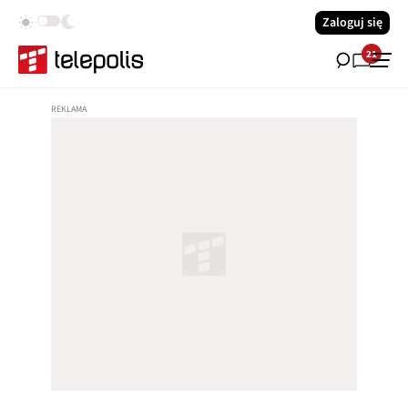
Zaloguj się
21