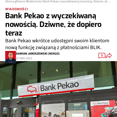
Strona główna
Wiadomości
Bank Pekao z wyczekiwaną nowością. Dziwne, że dopiero teraz
WIADOMOŚCI
Bank Pekao z wyczekiwaną
nowością. Dziwne, że dopiero
teraz
Bank Pekao wkrótce udostępni swoim klientom
nową funkcję związaną z płatnościami BLIK.
DAMIAN JAROSZEWSKI (NER1O)
0
27 GRU 2023