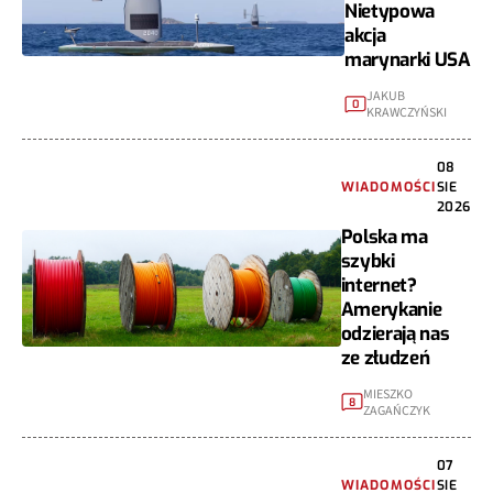
Nietypowa
akcja
marynarki USA
JAKUB
0
KRAWCZYŃSKI
08
WIADOMOŚCI
SIE
2026
Polska ma
szybki
internet?
Amerykanie
odzierają nas
ze złudzeń
MIESZKO
8
ZAGAŃCZYK
07
WIADOMOŚCI
SIE