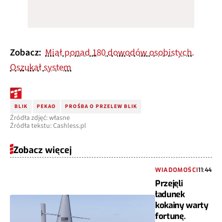
Zobacz:
Miał ponad 180 dowodów osobistych.
Oszukał system
BLIK
PEKAO
PROŚBA O PRZELEW BLIK
Źródła zdjęć: własne
Źródła tekstu: Cashless.pl
Zobacz więcej
WIADOMOŚCI
11:44
Przejęli
ładunek
kokainy warty
fortunę.