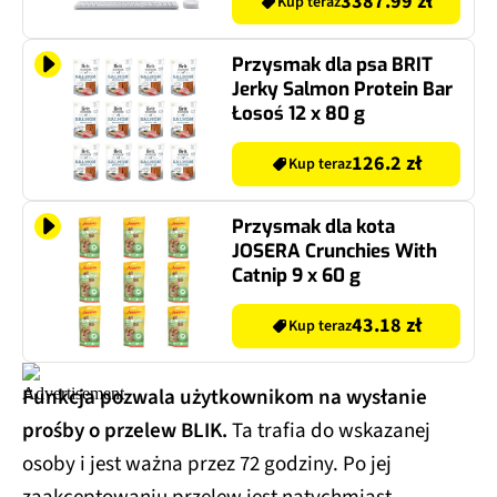
Windows 11 Home
3387.99 zł
Kup teraz
Przysmak dla psa BRIT
Jerky Salmon Protein Bar
Łosoś 12 x 80 g
126.2 zł
Kup teraz
Przysmak dla kota
JOSERA Crunchies With
Catnip 9 x 60 g
43.18 zł
Kup teraz
Funkcja pozwala użytkownikom na wysłanie
prośby o przelew BLIK.
Ta trafia do wskazanej
osoby i jest ważna przez 72 godziny. Po jej