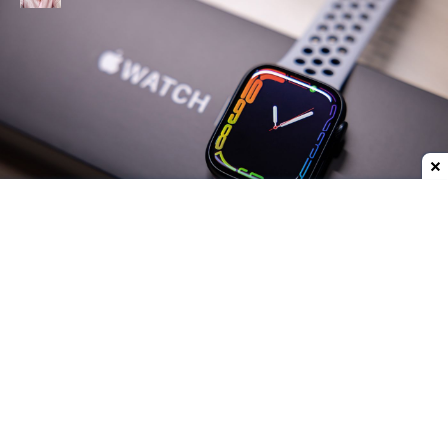
Dodaj do ulubionych źródeł w Google
Apple myśli nad poważnymi zmianami w swoich
zegarkach
Znany informator w temacie Apple'a, Mark
Gurman z Bloomberga
ujawnił plany
amerykańskiego giganta względem swoich
smartwatchy
. Firma z Cupertino miałaby
odejść