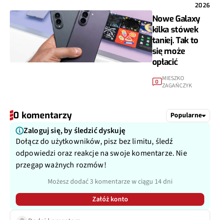
2026
Nowe Galaxy
kilka stówek
taniej. Tak to
się może
opłacić
MIESZKO
0
ZAGAŃCZYK
0 komentarzy
Popularne
Zaloguj się, by śledzić dyskuję
Dołącz do użytkowników, pisz bez limitu, śledź
odpowiedzi oraz reakcje na swoje komentarze. Nie
przegap ważnych rozmów!
Możesz dodać 3 komentarze w ciągu 14 dni
Załóż konto