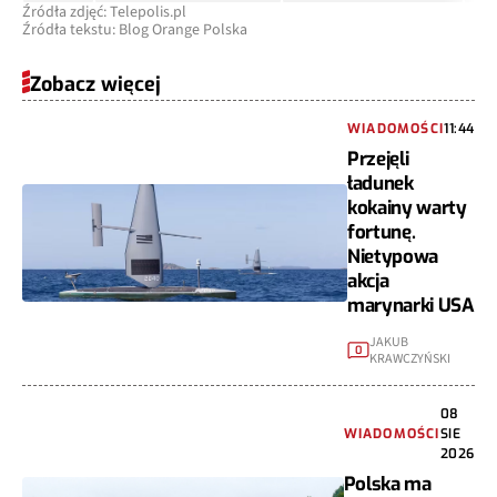
Źródła zdjęć: Telepolis.pl
Źródła tekstu: Blog Orange Polska
Zobacz więcej
WIADOMOŚCI
11:44
Przejęli
ładunek
kokainy warty
fortunę.
Nietypowa
akcja
marynarki USA
JAKUB
0
KRAWCZYŃSKI
08
WIADOMOŚCI
SIE
2026
Polska ma