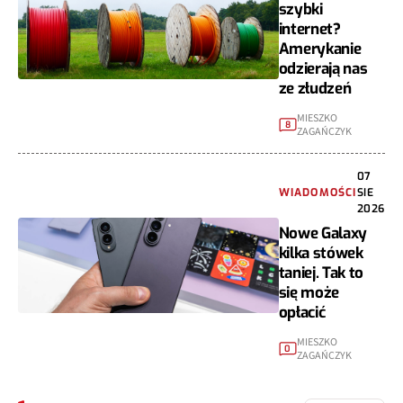
szybki
internet?
Amerykanie
odzierają nas
ze złudzeń
MIESZKO
8
ZAGAŃCZYK
07
WIADOMOŚCI
SIE
2026
Nowe Galaxy
kilka stówek
taniej. Tak to
się może
opłacić
MIESZKO
0
ZAGAŃCZYK