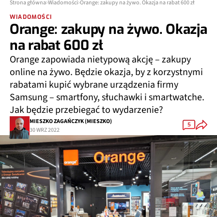
Strona główna
Wiadomości
Orange: zakupy na żywo. Okazja na rabat 600 zł
WIADOMOŚCI
Orange: zakupy na żywo. Okazja
na rabat 600 zł
Orange zapowiada nietypową akcję – zakupy
online na żywo. Będzie okazja, by z korzystnymi
rabatami kupić wybrane urządzenia firmy
Samsung – smartfony, słuchawki i smartwatche.
Jak będzie przebiegać to wydarzenie?
MIESZKO ZAGAŃCZYK (MIESZKO)
5
30 WRZ 2022