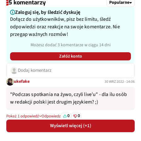
5 komentarzy
Popularne
Zaloguj się, by śledzić dyskuję
Dołącz do użytkowników, pisz bez limitu, śledź
odpowiedzi oraz reakcje na swoje komentarze. Nie
przegap ważnych rozmów!
Możesz dodać 3 komentarze w ciągu 14 dni
Załóż konto
Dodaj komentarz
ukefake
30 WRZ 2022 · 14:06
"Podczas spotkania na żywo, czyli live’u" - dla ilu osób
w redakcji polski jest drugim językiem? ;)
0
0
Pokaż 1 odpowiedź
Odpowiedz
Wyświetl więcej (+1)