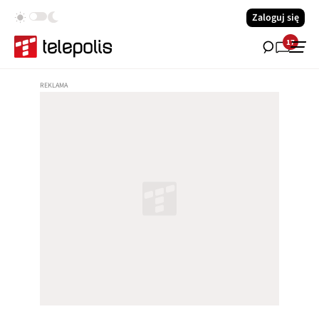
Zaloguj się
17