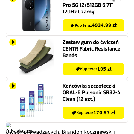
Pro 5G 12/512GB 6.71"
120Hz Czarny
4934.99 zł
Kup teraz
Zestaw gum do ćwiczeń
CENTR Fabric Resistance
Bands
105 zł
Kup teraz
Końcówka szczoteczki
ORAL-B Pulsonic SR32-4
Clean (12 szt.)
170.97 zł
Kup teraz
Dwóch prowadzących, Brandon Roczniewski i