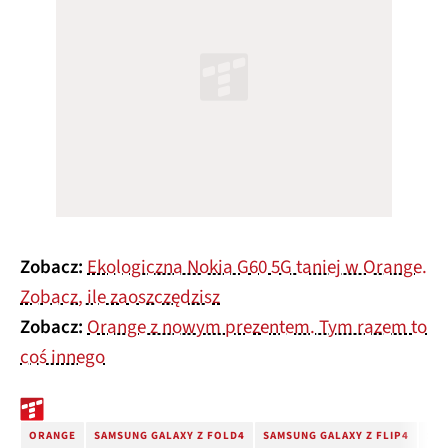
Zobacz:
Ekologiczna Nokia G60 5G taniej w Orange.
Zobacz, ile zaoszczędzisz
Zobacz:
Orange z nowym prezentem. Tym razem to
coś innego
ORANGE
SAMSUNG GALAXY Z FOLD4
SAMSUNG GALAXY Z FLIP4
SAM