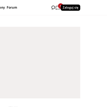
5
ony
Forum
Zaloguj się