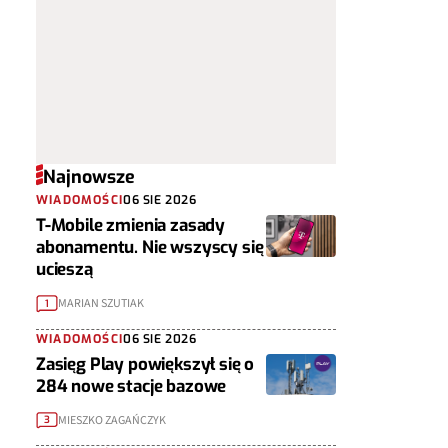
Najnowsze
WIADOMOŚCI
06 SIE 2026
T-Mobile zmienia zasady
abonamentu. Nie wszyscy się
ucieszą
MARIAN SZUTIAK
1
WIADOMOŚCI
06 SIE 2026
Zasięg Play powiększył się o
284 nowe stacje bazowe
MIESZKO ZAGAŃCZYK
3