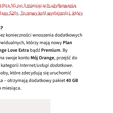
Ultra 5G po 3 miesiącach użytkowania
axy S20+. To nowy król wydajności, który
G?
bez konieczności wnoszenia dodatkowych
dywidualnych, którzy mają nowy
Plan
nge Love Extra
bądź
Premium
.
By
 na swoje konto
Mój Orange
, przejść do
 kategorii
Internet/usługi dodatkowe
.
Osoby, które zdecydują się uruchomić
ka – otrzymają dodatkowy pakiet
40 GB
 miesiąca.