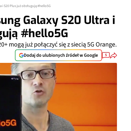
 i S20 Plus już obsługują #hello5G
ung Galaxy S20 Ultra i
gują #hello5G
0+ mogą już połączyć się z siecią 5G Orange.
Dodaj do ulubionych źródeł w Google
5