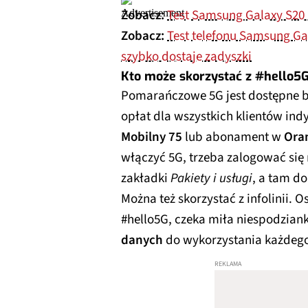
Zobacz:
Test Samsung Galaxy S20 
Zobacz:
Test telefonu Samsung Gal
szybko dostaje zadyszki
Kto może skorzystać z #hello5
Pomarańczowe 5G jest dostępne 
opłat dla wszystkich klientów in
Mobilny 75
lub abonament w
Ora
włączyć 5G, trzeba zalogować się
zakładki
Pakiety i usługi
, a tam do
Można też skorzystać z infolinii. 
#hello5G, czeka miła niespodzian
danych
do wykorzystania każdego