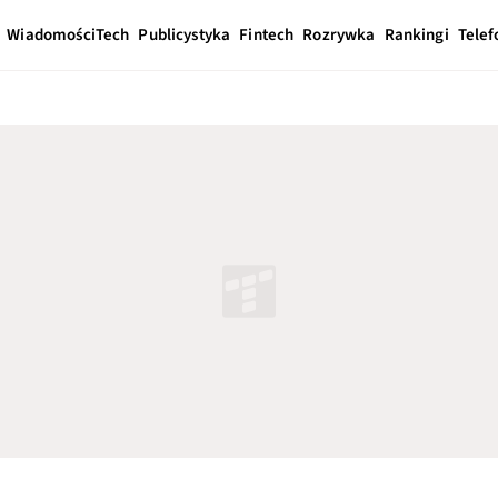
Wiadomości
Tech
Publicystyka
Fintech
Rozrywka
Rankingi
Telef