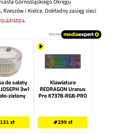
iasta Górnośląskiego Okręgu
Rzeszów i Kielce. Dokładny zasięg sieci
y zasięgu
.
REKLAMA
a do sałaty
Klawiatura
 JOSEPH 3w1
REDRAGON Uranus
ało-zielony
Pro K737B-RGB-PRO
299 zł
131 zł
299 zł