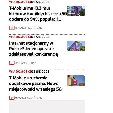
WIADOMOŚCI
06 SIE 2026
T-Mobile ma 13,3 mln
klientów mobilnych, a jego 5G
dociera do 94% populacji
Polski
MIESZKO ZAGAŃCZYK
18
WIADOMOŚCI
05 SIE 2026
Internet stacjonarny w
Polsce? Jeden operator
zdeklasował konkurencję
MARIAN SZUTIAK
1
WIADOMOŚCI
05 SIE 2026
T-Mobile uruchamia
dodatkowe pasma. Nowe
miejscowości w zasięgu 5G
MIESZKO ZAGAŃCZYK
4