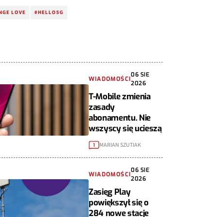
NGE LOVE
#HELLO5G
06 SIE
WIADOMOŚCI
2026
T-Mobile zmienia
zasady
abonamentu. Nie
wszyscy się ucieszą
MARIAN SZUTIAK
1
06 SIE
WIADOMOŚCI
2026
Zasięg Play
powiększył się o
284 nowe stacje