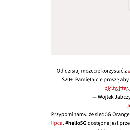
Od dzisiaj możecie korzystać z
S20+. Pamiętajcie proszę aby
pic.twitt
— Wojtek Jabcz
J
Przypominamy, że sieć 5G Orang
lipca
.
#hello5G
dostępne jest prz