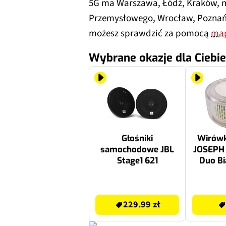
5G ma Warszawa, Łódź, Kraków, m
Przemysłowego, Wrocław, Poznań, 
możesz sprawdzić za pomocą
map
Wybrane okazje dla Ciebie
Głośniki
Wirówk
samochodowe JBL
JOSEPH
Stage1 621
Duo Bi
229.99 zł
131 zł
229.99 zł