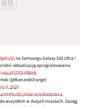
ad
#hello5G
na Samsungu Galaxy S20 Ultra i
 zrobić aktualizację oprogramowania.
er.com/z87QOUdWqK
yński (@RzecznikOrange)
uly 6, 2020
e
została oficjalnie uruchomiona 1
ede wszystkim w dużych miastach. Zasięg