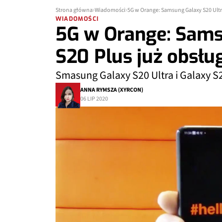
Strona główna
Wiadomości
5G w Orange: Samsung Galaxy S20 Ultra
WIADOMOŚCI
5G w Orange: Sams
S20 Plus już obsłu
Smasung Galaxy S20 Ultra i Galaxy S2
ANNA RYMSZA (XYRCON)
06 LIP 2020