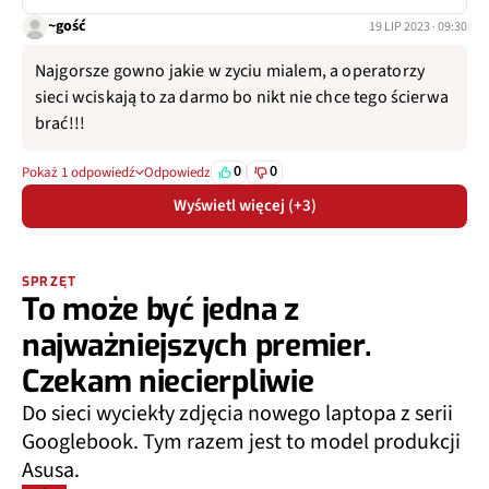
~gość
19 LIP 2023 · 09:30
Najgorsze gowno jakie w zyciu mialem, a operatorzy
sieci wciskają to za darmo bo nikt nie chce tego ścierwa
brać!!!
0
0
Pokaż 1 odpowiedź
Odpowiedz
Wyświetl więcej (+3)
SPRZĘT
To może być jedna z
najważniejszych premier.
Czekam niecierpliwie
Do sieci wyciekły zdjęcia nowego laptopa z serii
Googlebook. Tym razem jest to model produkcji
Asusa.