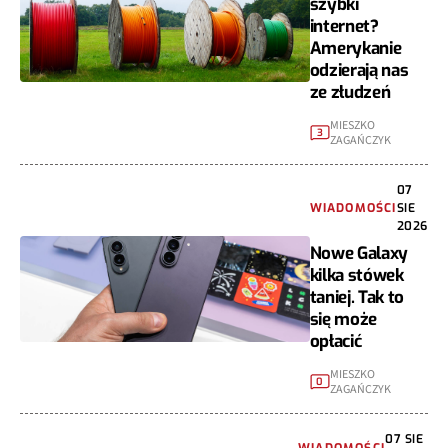
szybki
internet?
Amerykanie
odzierają nas
ze złudzeń
MIESZKO
3
ZAGAŃCZYK
07
WIADOMOŚCI
SIE
2026
Nowe Galaxy
kilka stówek
taniej. Tak to
się może
opłacić
MIESZKO
0
ZAGAŃCZYK
07 SIE