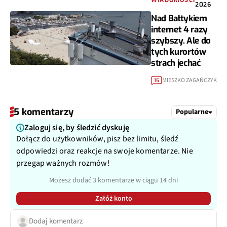
WIADOMOŚCI
2026
Nad Bałtykiem
internet 4 razy
szybszy. Ale do
tych kurortów
strach jechać
MIESZKO ZAGAŃCZYK
15
5 komentarzy
Popularne
Zaloguj się, by śledzić dyskuję
Dołącz do użytkowników, pisz bez limitu, śledź
odpowiedzi oraz reakcje na swoje komentarze. Nie
przegap ważnych rozmów!
Możesz dodać 3 komentarze w ciągu 14 dni
Załóż konto
Dodaj komentarz