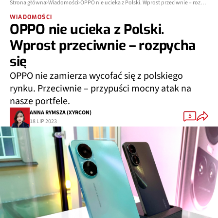
Strona główna
Wiadomości
OPPO nie ucieka z Polski. Wprost przeciwnie – rozpycha się
WIADOMOŚCI
OPPO nie ucieka z Polski.
Wprost przeciwnie – rozpycha
się
OPPO nie zamierza wycofać się z polskiego
rynku. Przeciwnie – przypuści mocny atak na
nasze portfele.
ANNA RYMSZA (XYRCON)
5
18 LIP 2023