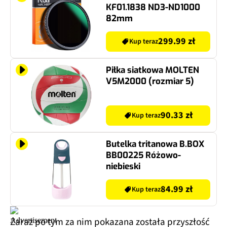
KF01.1838 ND3-ND1000
82mm
299.99 zł
Kup teraz
Piłka siatkowa MOLTEN
V5M2000 (rozmiar 5)
90.33 zł
Kup teraz
Butelka tritanowa B.BOX
BB00225 Różowo-
niebieski
84.99 zł
Kup teraz
Zaraz po tym za nim pokazana została przyszłość