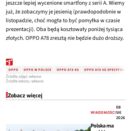
jeszcze lepiej wycenione smartfony z serii A. Wiemy
już, że zobaczymy je jesienią (prawdopodobnie w
listopadzie, choć mogła to być pomyłka w czasie
prezentacji). Oba będą kosztowały poniżej tysiąca
złotych. OPPO A78 zresztą nie będzie dużo droższy.
OPPO
OPPO W POLSCE
OPPO A78 4G
OPPO A78 4G SPECYFIKACJ
Źródła zdjęć: własne
Źródła tekstu: własne
Zobacz więcej
08
WIADOMOŚCI
SIE
2026
Polska ma