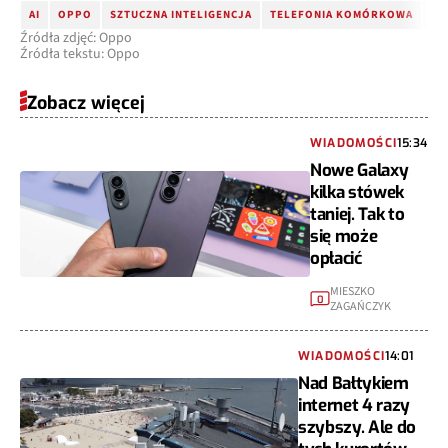
AI
OPPO
SZTUCZNA INTELIGENCJA
TELEFONIA KOMÓRKOWA
6G
Źródła zdjęć: Oppo
Źródła tekstu: Oppo
Zobacz więcej
WIADOMOŚCI
15:34
Nowe Galaxy
kilka stówek
taniej. Tak to
się może
opłacić
MIESZKO
0
ZAGAŃCZYK
WIADOMOŚCI
14:01
Nad Bałtykiem
internet 4 razy
szybszy. Ale do