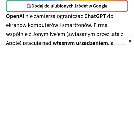
Dodaj do ulubionych źródeł w Google
OpenAI
nie zamierza ograniczać
ChatGPT
do
ekranów komputerów i smartfonów. Firma
wspólnie z Jonym Ive'em (związanym przez lata z
Apple) pracuje nad
własnym urządzeniem
, a
najnowsze informacje sugerują, że
będzie ono
wyglądało inaczej niż typowy inteligentny
głośnik.