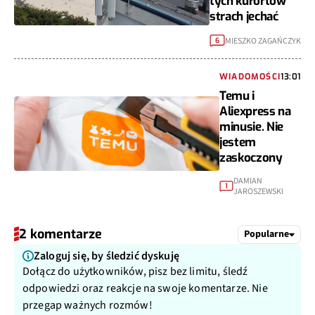
tych kurortów
strach jechać
MIESZKO ZAGAŃCZYK
6
WIADOMOŚCI
13:01
Temu i
Aliexpress na
minusie. Nie
jestem
zaskoczony
DAMIAN
1
JAROSZEWSKI
2 komentarze
Popularne
Zaloguj się, by śledzić dyskuję
Dołącz do użytkowników, pisz bez limitu, śledź
odpowiedzi oraz reakcje na swoje komentarze. Nie
przegap ważnych rozmów!