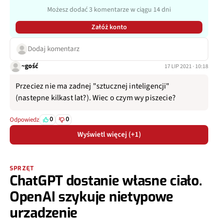
Możesz dodać 3 komentarze w ciągu 14 dni
Załóż konto
Dodaj komentarz
~gość
17 LIP 2021 · 10:18
Przeciez nie ma zadnej "sztucznej inteligencji"
(nastepne kilkast lat?). Wiec o czym wy piszecie?
0
0
Odpowiedz
Wyświetl więcej (+1)
SPRZĘT
ChatGPT dostanie własne ciało.
OpenAI szykuje nietypowe
urządzenie