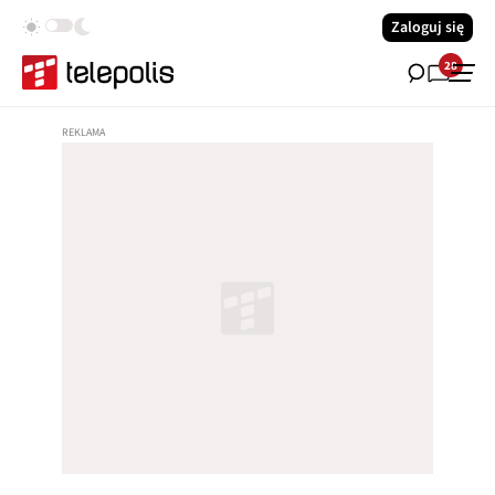
Zaloguj się
28