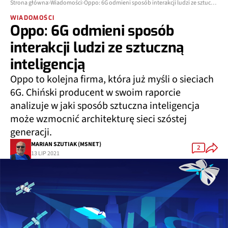
Strona główna
Wiadomości
Oppo: 6G odmieni sposób interakcji ludzi ze sztuczną inteligencją
WIADOMOŚCI
Oppo: 6G odmieni sposób
interakcji ludzi ze sztuczną
inteligencją
Oppo to kolejna firma, która już myśli o sieciach
6G. Chiński producent w swoim raporcie
analizuje w jaki sposób sztuczna inteligencja
może wzmocnić architekturę sieci szóstej
generacji.
MARIAN SZUTIAK (MSNET)
2
13 LIP 2021