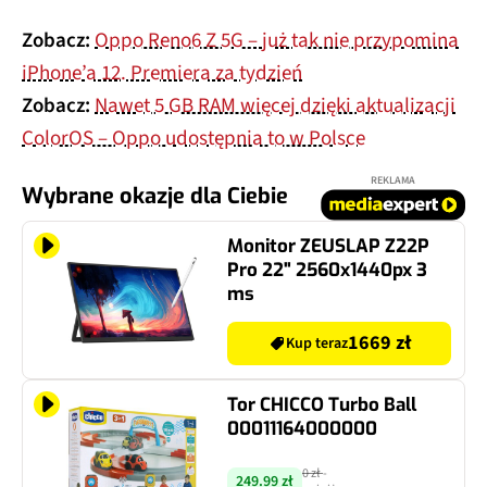
Zobacz:
Oppo Reno6 Z 5G – już tak nie przypomina
iPhone’a 12. Premiera za tydzień
Zobacz:
Nawet 5 GB RAM więcej dzięki aktualizacji
ColorOS – Oppo udostępnia to w Polsce
REKLAMA
Wybrane okazje dla Ciebie
Monitor ZEUSLAP Z22P
Pro 22" 2560x1440px 3
ms
1669 zł
Kup teraz
Tor CHICCO Turbo Ball
00011164000000
0 zł
-
249.99 zł