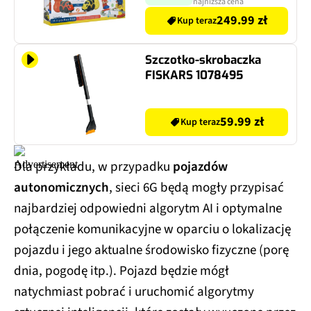
najniższa cena
249.99 zł
Kup teraz
Szczotko-skrobaczka
FISKARS 1078495
59.99 zł
Kup teraz
Dla przykładu, w przypadku
pojazdów
autonomicznych
, sieci 6G będą mogły przypisać
najbardziej odpowiedni algorytm AI i optymalne
połączenie komunikacyjne w oparciu o lokalizację
pojazdu i jego aktualne środowisko fizyczne (porę
dnia, pogodę itp.). Pojazd będzie mógł
natychmiast pobrać i uruchomić algorytmy