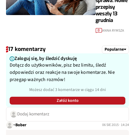
sprawa. Nowe
przepisy
weszły 13
grudnia
ANNA RYMSZA
0
17 komentarzy
Popularne
Zaloguj się, by śledzić dyskuję
Dołącz do użytkowników, pisz bez limitu, śledź
odpowiedzi oraz reakcje na swoje komentarze. Nie
przegap ważnych rozmów!
Możesz dodać 3 komentarze w ciągu 14 dni
Załóż konto
Dodaj komentarz
~Bober
06 SIE 2015 · 14:24