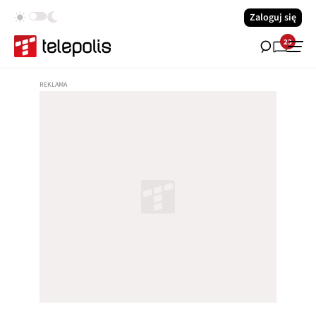
Zaloguj się
23