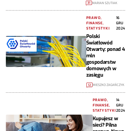
MARIAN SZUTIAK
31
PRAWO,
16
FINANSE,
GRU
STATYSTYKI
2024
Polski
Światłowód
Otwarty: ponad 4
mln
gospodarstw
domowych w
zasięgu
MIESZKO ZAGAŃCZYK
12
PRAWO,
14
FINANSE,
GRU
STATYSTYKI
2024
Kupujesz w
sieci? Pilna