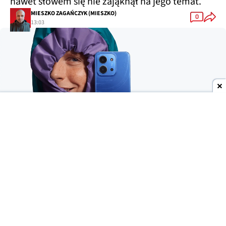
nawet słowem się nie zająknął na jego temat.
MIESZKO ZAGAŃCZYK (MIESZKO)
0
13:03
Dodaj do ulubionych źródeł w Google
Wygląda na to, że znów doszło do
przedwczesnego wycieku
i kolejna nowość Xiaomi
ujrzała światło dzienne trochę szybciej, niż