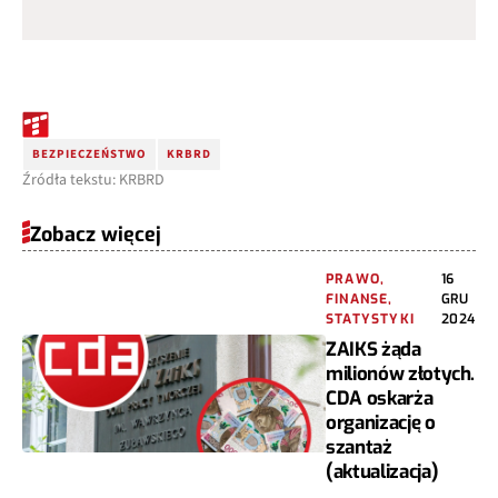
BEZPIECZEŃSTWO
KRBRD
Źródła tekstu: KRBRD
Zobacz więcej
PRAWO,
16
FINANSE,
GRU
STATYSTYKI
2024
ZAIKS żąda
milionów złotych.
CDA oskarża
organizację o
szantaż
(aktualizacja)