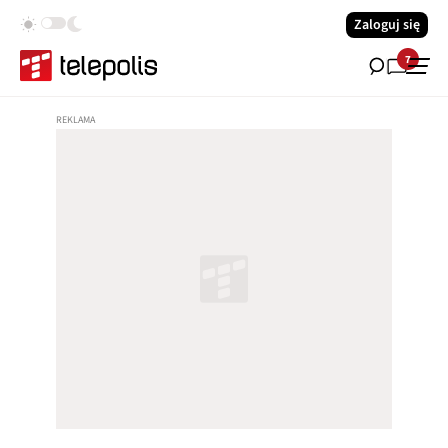
Zaloguj się
7