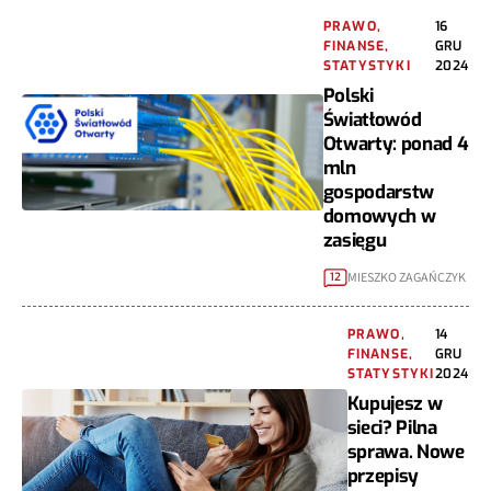
PRAWO,
16
FINANSE,
GRU
STATYSTYKI
2024
Polski
Światłowód
Otwarty: ponad 4
mln
gospodarstw
domowych w
zasięgu
MIESZKO ZAGAŃCZYK
12
PRAWO,
14
FINANSE,
GRU
STATYSTYKI
2024
Kupujesz w
sieci? Pilna
sprawa. Nowe
przepisy