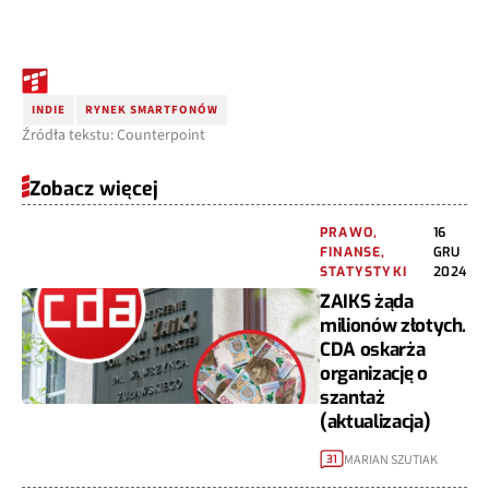
INDIE
RYNEK SMARTFONÓW
Źródła tekstu: Counterpoint
Zobacz więcej
PRAWO,
16
FINANSE,
GRU
STATYSTYKI
2024
ZAIKS żąda
milionów złotych.
CDA oskarża
organizację o
szantaż
(aktualizacja)
MARIAN SZUTIAK
31