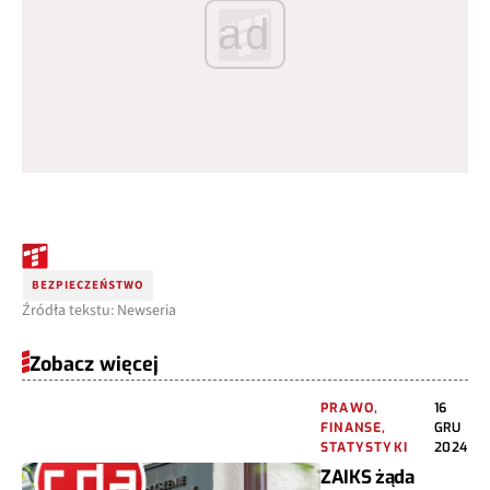
ad
BEZPIECZEŃSTWO
Źródła tekstu: Newseria
Zobacz więcej
PRAWO,
16
FINANSE,
GRU
STATYSTYKI
2024
ZAIKS żąda