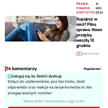
PRAWO,
14
FINANSE,
GRU
STATYSTYKI
2024
Kupujesz w
sieci? Pilna
sprawa. Nowe
przepisy
weszły 13
grudnia
ANNA RYMSZA
0
14 komentarzy
Popularne
Zaloguj się, by śledzić dyskuję
Dołącz do użytkowników, pisz bez limitu, śledź
odpowiedzi oraz reakcje na swoje komentarze. Nie
przegap ważnych rozmów!
Możesz dodać 3 komentarze w ciągu 14 dni