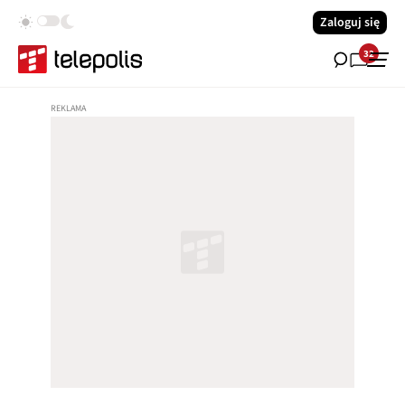
Zaloguj się
32