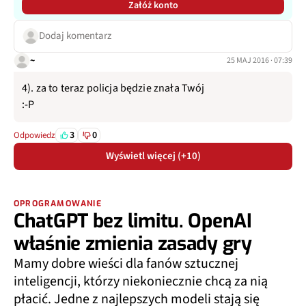
Załóż konto
Dodaj komentarz
~
25 MAJ 2016 · 07:39
4). za to teraz policja będzie znała Twój
:-P
3
0
Odpowiedz
Wyświetl więcej (+10)
OPROGRAMOWANIE
ChatGPT bez limitu. OpenAI
właśnie zmienia zasady gry
Mamy dobre wieści dla fanów sztucznej
inteligencji, którzy niekoniecznie chcą za nią
płacić. Jedne z najlepszych modeli stają się