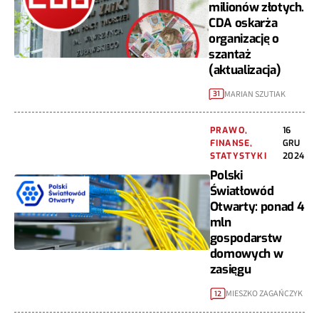
milionów złotych.
CDA oskarża
organizację o
szantaż
(aktualizacja)
MARIAN SZUTIAK
31
PRAWO,
16
FINANSE,
GRU
STATYSTYKI
2024
Polski
Światłowód
Otwarty: ponad 4
mln
gospodarstw
domowych w
zasięgu
MIESZKO ZAGAŃCZYK
12