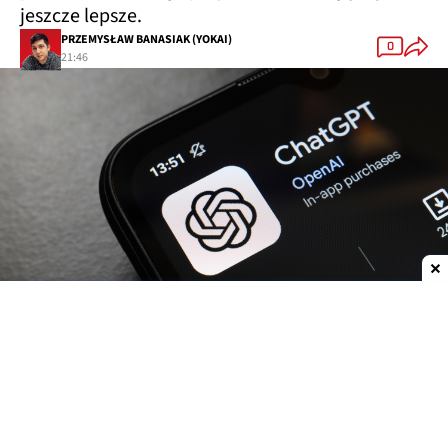
jeszcze lepsze.
PRZEMYSŁAW BANASIAK (YOKAI)
0
21:46
Dodaj do ulubionych źródeł w Google
OpenAI
zwiększa możliwości
ChatGPT.
Darmowi
użytkownicy oraz abonenci najtańszego planu Go