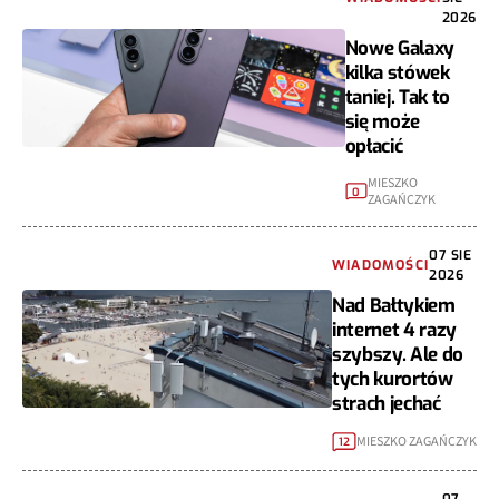
2026
Nowe Galaxy
kilka stówek
taniej. Tak to
się może
opłacić
MIESZKO
0
ZAGAŃCZYK
07 SIE
WIADOMOŚCI
2026
Nad Bałtykiem
internet 4 razy
szybszy. Ale do
tych kurortów
strach jechać
MIESZKO ZAGAŃCZYK
12
07