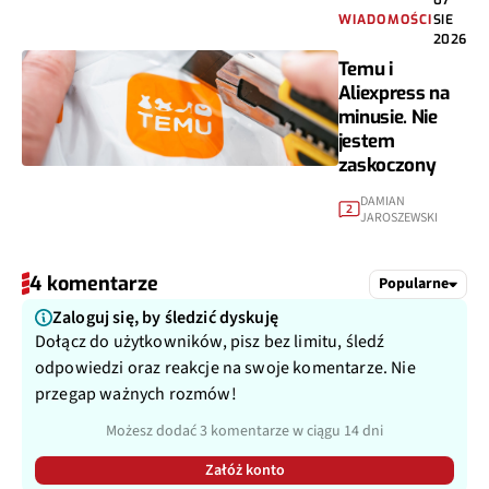
WIADOMOŚCI
SIE
2026
Temu i
Aliexpress na
minusie. Nie
jestem
zaskoczony
DAMIAN
2
JAROSZEWSKI
4 komentarze
Popularne
Zaloguj się, by śledzić dyskuję
Dołącz do użytkowników, pisz bez limitu, śledź
odpowiedzi oraz reakcje na swoje komentarze. Nie
przegap ważnych rozmów!
Możesz dodać 3 komentarze w ciągu 14 dni
Załóż konto