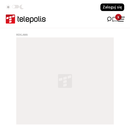
Zaloguj się
9