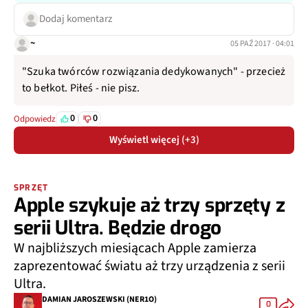
Dodaj komentarz
~
05 PAŹ 2017 · 04:01
"Szuka twórców rozwiązania dedykowanych" - przecież
to bełkot. Piłeś - nie pisz.
0
0
Odpowiedz
Wyświetl więcej (+3)
SPRZĘT
Apple szykuje aż trzy sprzęty z
serii Ultra. Będzie drogo
W najbliższych miesiącach Apple zamierza
zaprezentować światu aż trzy urządzenia z serii
Ultra.
DAMIAN JAROSZEWSKI (NER1O)
0