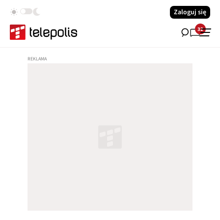
Zaloguj się
32