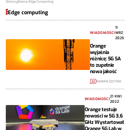
Strona główna
Edge Computing
Edge computing
11
WIADOMOŚCI
WRZ
2025
Orange
wyjaśnia
różnicę: 5G SA
to zupełnie
nowa jakość
MARIAN SZUTIAK
32
21 KWI
WIADOMOŚCI
2022
Orange testuje
nowości w 5G 3,6
GHz Wystartował
Orange 5G Lab w