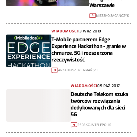
Warszawie
MIESZKO ZAGAŃCZYK
4
WIADOMOŚCI
13 WRZ 2019
T-Mobile partnerem Edge
Experience Hackathon - granie w
chmurze, 5G i rozszerzona
rzeczywistość
ARKADIUSZ DZIERMAŃSKI
0
WIADOMOŚCI
05 PAŹ 2017
Deutsche Telekom szuka
twórców rozwiązania
dedykowanych dla sieci
5G
REDAKCJA TELEPOLIS
4