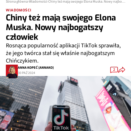
Strona główna
Wiadomości
Chiny też mają swojego Elona Muska. Nowy najbogatszy człowiek
WIADOMOŚCI
Chiny też mają swojego Elona
Muska. Nowy najbogatszy
człowiek
Rosnąca popularność aplikacji TikTok sprawiła,
że jego twórca stał się właśnie najbogatszym
Chińczykiem.
ANNA KOPEĆ (ANNAKO)
2
30 PAŹ 2024