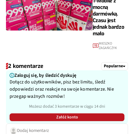
T-Mobile z
mocną
darmówką.
Czasu jest
jednak bardzo
mało
MIESZKO
15
ZAGAŃCZYK
2 komentarze
Popularne
Zaloguj się, by śledzić dyskuję
Dołącz do użytkowników, pisz bez limitu, śledź
odpowiedzi oraz reakcje na swoje komentarze. Nie
przegap ważnych rozmów!
Możesz dodać 3 komentarze w ciągu 14 dni
Załóż konto
Dodaj komentarz