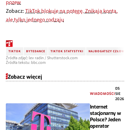
pozew
Zobacz:
TikTok blokuje na potęgę. Znikają konta,
ale tylko jednego rodzaju
TIKTOK
BYTEDANCE
TIKTOK STATYSTYKI
NAJBOGATSZY CZŁOWIEK
Źródła zdjęć: lev radin / Shutterstock.com
Źródła tekstu: bbc.com
Zobacz więcej
05
WIADOMOŚCI
SIE
2026
Internet
stacjonarny w
Polsce? Jeden
operator