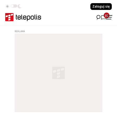
Zaloguj się
23