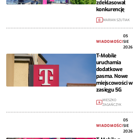
zdeklasował
konkurencję
MARIAN SZUTIAK
0
05
WIADOMOŚCI
SIE
2026
T-Mobile
uruchamia
dodatkowe
pasma. Nowe
miejscowości w
zasięgu 5G
MIESZKO
4
ZAGAŃCZYK
05
WIADOMOŚCI
SIE
2026