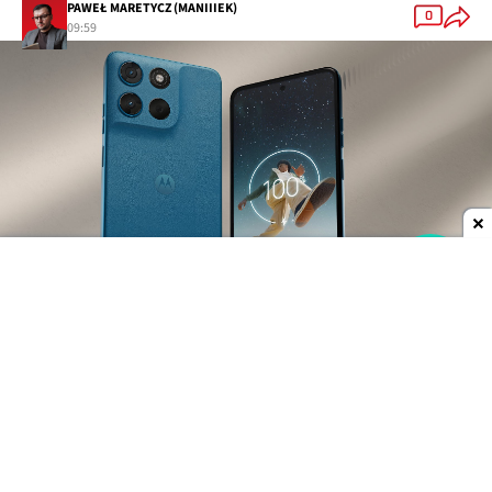
PAWEŁ MARETYCZ (MANIIIEK)
0
09:59
Dodaj do ulubionych źródeł w Google
Mowa tu o Motoroli Moto G57 Power i to w
najbogatszej wersji, bo z 12 GB RAM i 256 GB
pamięci UFS 2.2 na dane. Smartfon ten ma przy