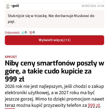
~gość
30 PAŹ 2024 · 07:44
Stuknijcie się w trzaskę. Nie dorównuje Muskowi do
pięt.
0
0
Odpowiedz
Wyświetl więcej (+1)
SPRZĘT
Niby ceny smartfonów poszły w
górę, a takie cudo kupicie za
999 zł
2026 rok nie jest najlepszym, jeśli chodzi o zakup
elektroniki użytkowej, a w 2027 roku ma być
jeszcze gorzej. Mimo to dzięki promocjom nawet
teraz można kupić przyzwoity telefon za
999 zł
.