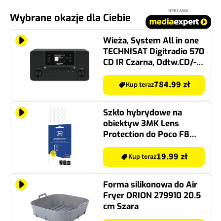
REKLAMA
Wybrane okazje dla Ciebie
Wieża, System All in one
TECHNISAT Digitradio 570
CD IR Czarna, Odtw.CD/-
R/-RW/MP3, BT, Wi-Fi,
Kolorowy wyświetlacz,
784.99 zł
Kup teraz
FM/DAB+
Szkło hybrydowe na
obiektyw 3MK Lens
Protection do Poco F8
Ultra
19.99 zł
Kup teraz
Forma silikonowa do Air
Fryer ORION 279910 20.5
cm Szara