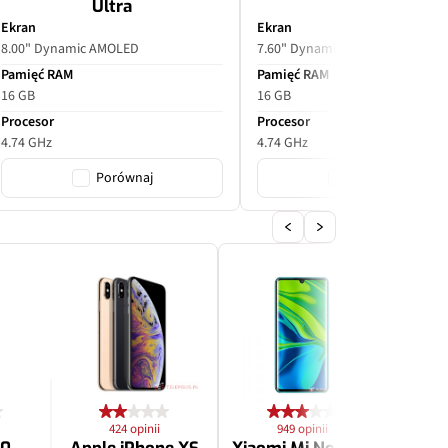
Ultra
Ekran
Ekran
8.00" Dynamic AMOLED
7.60" Dynamic AMOLED
Pamięć RAM
Pamięć RAM
16 GB
16 GB
Procesor
Procesor
4.74 GHz
4.74 GHz
Porównaj
Porównaj
424 opinii
949 opinii
2