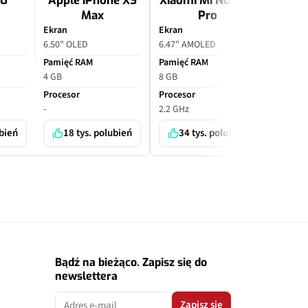
10
Apple iPhone XS
Xiaomi Mi Note 10
Apple
Max
Pro
P
Ekran
Ekran
Ekran
6.50" OLED
6.47" AMOLED
6.70" O
Pamięć RAM
Pamięć RAM
Pamięć
4 GB
8 GB
6 GB
Procesor
Procesor
Proceso
-
2.2 GHz
-
ubień
18 tys. polubień
34 tys. polubień
7 
Bądź na bieżąco. Zapisz się do
newslettera
Zapisz się