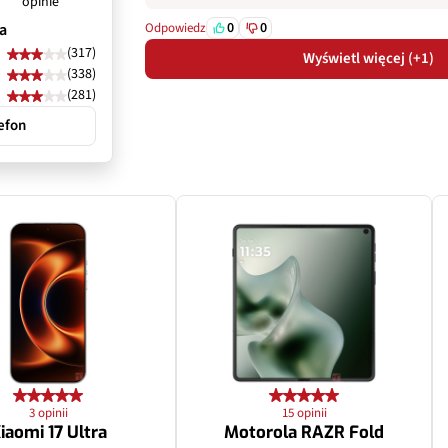
opinie
0
0
a
Odpowiedz
(317)
Wyświetl więcej (+1)
(338)
(281)
efon
3 opinii
15 opinii
iaomi 17 Ultra
Motorola RAZR Fold