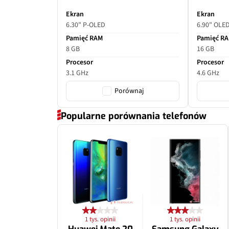
Ekran
Ekran
6.30" P-OLED
6.90" OLE
Pamięć RAM
Pamięć R
8 GB
16 GB
Procesor
Procesor
3.1 GHz
4.6 GHz
Porównaj
Popularne porównania telefonów
1 tys. opinii
1 tys. opinii