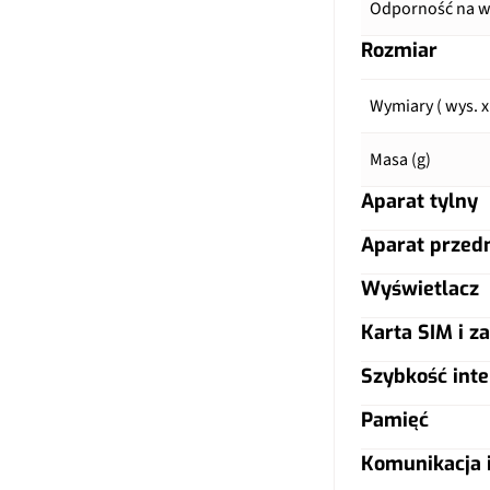
Odporność na wo
Rozmiar
Wymiary ( wys. x
Masa (g)
Aparat tylny
Aparat przed
Główny aparat
Wyświetlacz
Główny aparat
Pixele
Karta SIM i za
Typ ekranu
Pixele
Autofocus
Szybkość inte
Typ karty SIM
Przekątna (cale)
Autofocus
Lampa błyskow
Pamięć
LTE
Dual SIM
Rozdzielczość (p
Przysłona
Komunikacja i
Przysłona
Warianty pamięc
5G