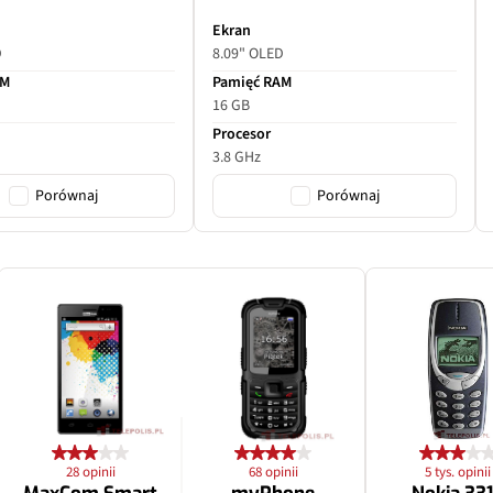
Ekran
D
8.09" OLED
AM
Pamięć RAM
16 GB
Procesor
3.8 GHz
Porównaj
Porównaj
28 opinii
68 opinii
5 tys. opinii