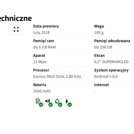
echniczne
Data premiery
Waga
luty 2018
189 g
Pamięć ram
Pamięć wbudowana
do 6 GB RAM
do 256 GB
Aparat
Ekran
12 Mpix
6.2" SUPERAMOLED
Procesor
System operacyjny
Exynos 9810 Octa, 2,80 GHz
Android v.8.0
Bateria
Internet
3500 mAh
-