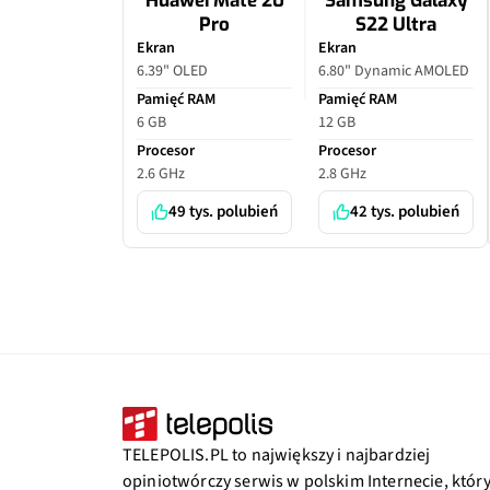
Huawei Mate 20
Samsung Galaxy
Pro
S22 Ultra
Ekran
Ekran
6.39" OLED
6.80" Dynamic AMOLED
Pamięć RAM
Pamięć RAM
6 GB
12 GB
Procesor
Procesor
2.6 GHz
2.8 GHz
49 tys. polubień
42 tys. polubień
TELEPOLIS.PL to największy i najbardziej
opiniotwórczy serwis w polskim Internecie, któr