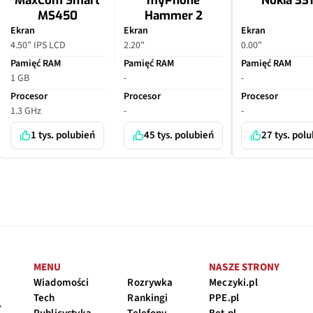
MaxCom Smart
myPhone
Nokia 33
MS450
Hammer 2
Ekran
Ekran
Ekran
4.50" IPS LCD
2.20"
0.00"
Pamięć RAM
Pamięć RAM
Pamięć RAM
1 GB
-
-
Procesor
Procesor
Procesor
1.3 GHz
-
-
1 tys. polubień
45 tys. polubień
27 tys. pol
MENU
NASZE STRONY
Wiadomości
Rozrywka
Meczyki.pl
Tech
Rankingi
PPE.pl
y