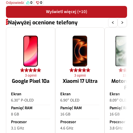
0
0
Odpowiedz
Wyświetl więcej (+10)
Najwyżej ocenione telefony
3 opinii
3 opinii
15 opin
Google Pixel 10a
Xiaomi 17 Ultra
Motorol
Fol
Ekran
Ekran
Ekran
6.30" P-OLED
6.90" OLED
8.09" OLED
Pamięć RAM
Pamięć RAM
Pamięć RAM
8 GB
16 GB
16 GB
Procesor
Procesor
Procesor
3.1 GHz
4.6 GHz
3.8 GHz