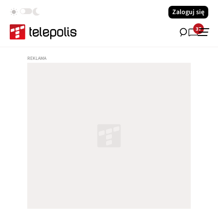
Zaloguj się
37