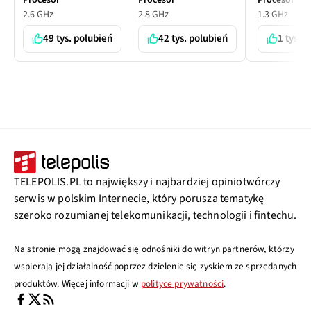
Procesor
Procesor
Procesor
2.6 GHz
2.8 GHz
1.3 GHz
49 tys. polubień
42 tys. polubień
1 tys. 
TELEPOLIS.PL to największy i najbardziej opiniotwórczy
serwis w polskim Internecie, który porusza tematykę
szeroko rozumianej telekomunikacji, technologii i fintechu.
Na stronie mogą znajdować się odnośniki do witryn partnerów, którzy
wspierają jej działalność poprzez dzielenie się zyskiem ze sprzedanych
produktów. Więcej informacji w
polityce prywatności
.