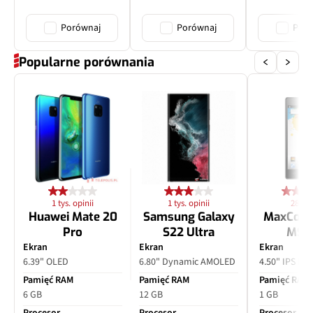
Porównaj
Porównaj
Poró
Popularne porównania
1 tys. opinii
1 tys. opinii
28 opi
Huawei Mate 20
Samsung Galaxy
MaxCom
Pro
S22 Ultra
MS4
Ekran
Ekran
Ekran
6.39" OLED
6.80" Dynamic AMOLED
4.50" IPS LC
Pamięć RAM
Pamięć RAM
Pamięć RAM
6 GB
12 GB
1 GB