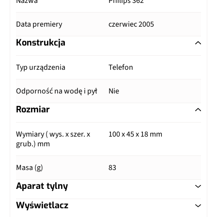
Nazwa
Philips 362
Data premiery
czerwiec 2005
Konstrukcja
Typ urządzenia
Telefon
Odporność na wodę i pył
Nie
Rozmiar
Wymiary ( wys. x szer. x
100 x 45 x 18 mm
grub.) mm
Masa (g)
83
Aparat tylny
Wyświetlacz
Główny aparat