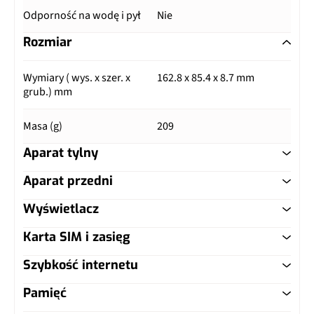
Odporność na wodę i pył
Nie
Rozmiar
Wymiary ( wys. x szer. x
162.8 x 85.4 x 8.7 mm
grub.) mm
Masa (g)
209
Aparat tylny
Aparat przedni
Główny aparat
Wyświetlacz
Główny aparat
Pixele
20 Mpix
Karta SIM i zasięg
Typ ekranu
ClearBlack
Pixele
1.3 Mpix
Autofocus
Tak
Szybkość internetu
Typ karty SIM
nanoSIM
Przekątna (cale)
6"
Lampa błyskowa
Dual LED / Dual Tone
Pamięć
LTE
Tak, kategoria 4 (DL:
Dual SIM
Nie
Rozdzielczość (piksele)
1080 x 1920 px