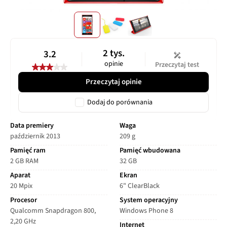
2 tys.
3.2
opinie
Przeczytaj test
Przeczytaj opinie
Dodaj do porównania
Data premiery
Waga
październik 2013
209 g
Pamięć ram
Pamięć wbudowana
2 GB RAM
32 GB
Aparat
Ekran
20 Mpix
6" ClearBlack
Procesor
System operacyjny
Qualcomm Snapdragon 800,
Windows Phone 8
2,20 GHz
Internet