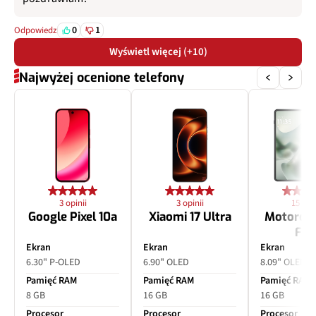
0
1
Odpowiedz
Wyświetl więcej (+10)
Najwyżej ocenione telefony
3 opinii
3 opinii
15 opin
Google Pixel 10a
Xiaomi 17 Ultra
Motorol
Fol
Ekran
Ekran
Ekran
6.30" P-OLED
6.90" OLED
8.09" OLED
Pamięć RAM
Pamięć RAM
Pamięć RAM
8 GB
16 GB
16 GB
Procesor
Procesor
Procesor