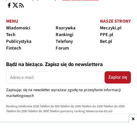
MENU
NASZE STRONY
Wiadomości
Rozrywka
Meczyki.pl
Tech
Rankingi
PPE.pl
Publicystyka
Telefony
Bet.pl
Fintech
Forum
Bądź na bieżąco. Zapisz się do newslettera
Zapisz się
Zapisując się na newsletter wyrażasz zgodę na przesyłanie informacji
marketingowych
Ranking telefonów 2026
Telefon do 500
Telefon do 1000
Telefon do 1500
Telefon do 2000
Telefon do 2500
Telefon do 3000
Telefon pancerny
ranking telewizorów 65 cali
O nas
Reklama
Regulamin
Polityka prywatności
Kontakt
Ustawienia prywatności