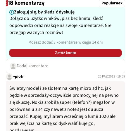
18 komentarzy
Popularne
Zaloguj się, by śledzić dyskuję
Dołącz do użytkowników, pisz bez limitu, śledź
odpowiedzi oraz reakcje na swoje komentarze. Nie
przegap ważnych rozmów!
Możesz dodać 3 komentarze w ciągu 14 dni
Załóż konto
Dodaj komentarz
~piotr
25 PAŹ 2013 · 19:59
Świetny model i ze slotem na kartę micro sd hc, jak
będzie w sprzedaży-oczywiście promocyjnej na pewno
się skuszę. Nokia zrobiła super (telefon?) megafon w
porównaniu z s4 czy nawet z note3 jest duuuża
przepaść. Kupię, myślałem wcześniej o lumii 1020 ale
brak wejścia na kartę sd dyskwalifikuje go,
pozdrawiam.