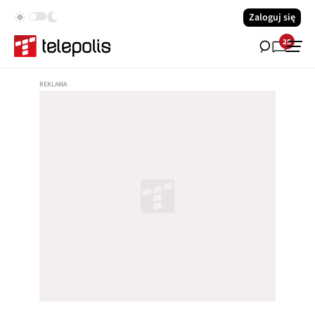
Zaloguj się
25