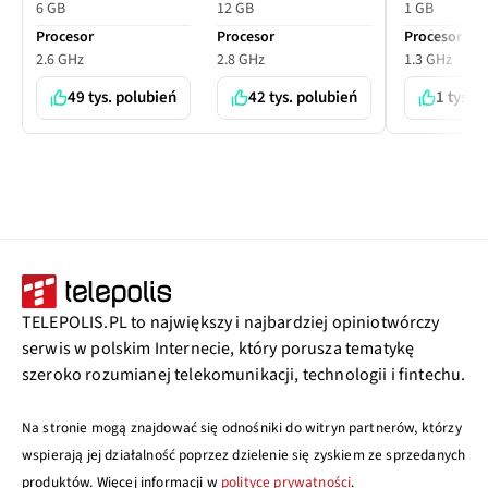
6 GB
12 GB
1 GB
Procesor
Procesor
Procesor
2.6 GHz
2.8 GHz
1.3 GHz
49 tys. polubień
42 tys. polubień
1 tys. 
TELEPOLIS.PL to największy i najbardziej opiniotwórczy
serwis w polskim Internecie, który porusza tematykę
szeroko rozumianej telekomunikacji, technologii i fintechu.
Na stronie mogą znajdować się odnośniki do witryn partnerów, którzy
wspierają jej działalność poprzez dzielenie się zyskiem ze sprzedanych
produktów. Więcej informacji w
polityce prywatności
.