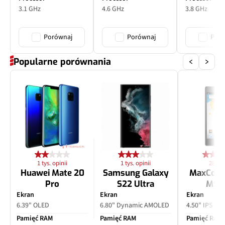
3.1 GHz
4.6 GHz
3.8 GHz
Porównaj
Porównaj
Poró
Popularne porównania
1 tys. opinii
1 tys. opinii
28 opi
Huawei Mate 20
Samsung Galaxy
MaxCom
Pro
S22 Ultra
MS4
Ekran
Ekran
Ekran
6.39" OLED
6.80" Dynamic AMOLED
4.50" IPS LC
Pamięć RAM
Pamięć RAM
Pamięć RAM