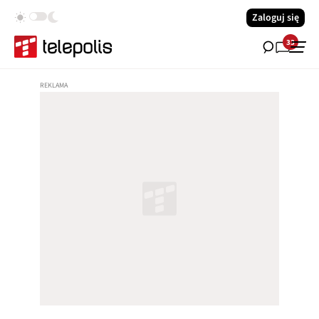
Zaloguj się
33