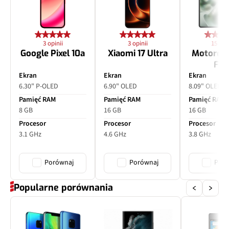
3 opinii
3 opinii
15 opin
Google Pixel 10a
Xiaomi 17 Ultra
Motorol
Fol
Ekran
Ekran
Ekran
6.30" P-OLED
6.90" OLED
8.09" OLED
Pamięć RAM
Pamięć RAM
Pamięć RAM
8 GB
16 GB
16 GB
Procesor
Procesor
Procesor
3.1 GHz
4.6 GHz
3.8 GHz
Porównaj
Porównaj
Poró
Popularne porównania