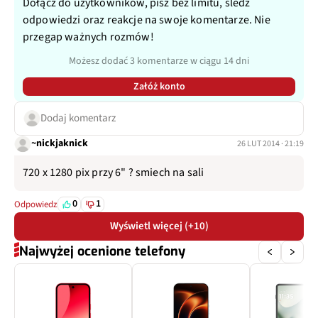
Dołącz do użytkowników, pisz bez limitu, śledź
odpowiedzi oraz reakcje na swoje komentarze. Nie
przegap ważnych rozmów!
Możesz dodać 3 komentarze w ciągu 14 dni
Załóż konto
Dodaj komentarz
~nickjaknick
26 LUT 2014 · 21:19
720 x 1280 pix przy 6" ? smiech na sali
0
1
Odpowiedz
Wyświetl więcej (+10)
Najwyżej ocenione telefony