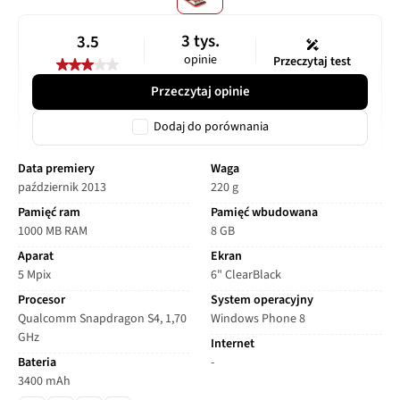
3 tys.
3.5
opinie
Przeczytaj test
Przeczytaj opinie
Dodaj do porównania
Data premiery
Waga
październik 2013
220 g
Pamięć ram
Pamięć wbudowana
1000 MB RAM
8 GB
Aparat
Ekran
5 Mpix
6" ClearBlack
Procesor
System operacyjny
Qualcomm Snapdragon S4, 1,70
Windows Phone 8
GHz
Internet
Bateria
-
3400 mAh