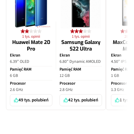
1 tys. opinii
1 tys. opinii
28 opi
Huawei Mate 20
Samsung Galaxy
MaxCom
Pro
S22 Ultra
MS4
Ekran
Ekran
Ekran
6.39" OLED
6.80" Dynamic AMOLED
4.50" IPS LC
Pamięć RAM
Pamięć RAM
Pamięć RAM
6 GB
12 GB
1 GB
Procesor
Procesor
Procesor
2.6 GHz
2.8 GHz
1.3 GHz
49 tys. polubień
42 tys. polubień
1 tys. 