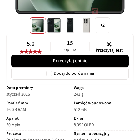
+2
15
5.0
opinie
Przeczytaj test
Przeczytaj opinie
Dodaj do porównania
Data premiery
Waga
styczeń 2026
243 g
Pamięć ram
Pamięć wbudowana
16 GB RAM
512 GB
Aparat
Ekran
50 Mpix
8.09" OLED
Procesor
System operacyjny