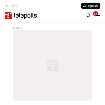
Zaloguj się
27