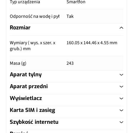
Typ urządzenia
Smartfon
Odporność na wodę i pył
Tak
Rozmiar
Wymiary ( wys. x szer. x
160.05 x 144.46 x 4.55 mm
grub.) mm
Masa (g)
243
Aparat tylny
Aparat przedni
Główny aparat
Wyświetlacz
Główny aparat
Pixele
50 Mpix
Karta SIM i zasięg
Typ ekranu
OLED
Pixele
20 Mpix
Autofocus
Tak, laser + PDAF
Szybkość internetu
Typ karty SIM
nanoSIM
Przekątna (cale)
8.09"
Matryca
Piksele 1,22 μm