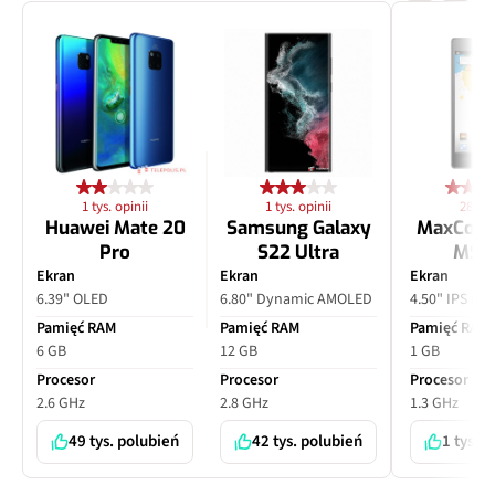
1 tys. opinii
1 tys. opinii
28 opi
Huawei Mate 20
Samsung Galaxy
MaxCom
Pro
S22 Ultra
MS4
Ekran
Ekran
Ekran
6.39" OLED
6.80" Dynamic AMOLED
4.50" IPS LC
Pamięć RAM
Pamięć RAM
Pamięć RAM
6 GB
12 GB
1 GB
Procesor
Procesor
Procesor
2.6 GHz
2.8 GHz
1.3 GHz
49 tys. polubień
42 tys. polubień
1 tys. 