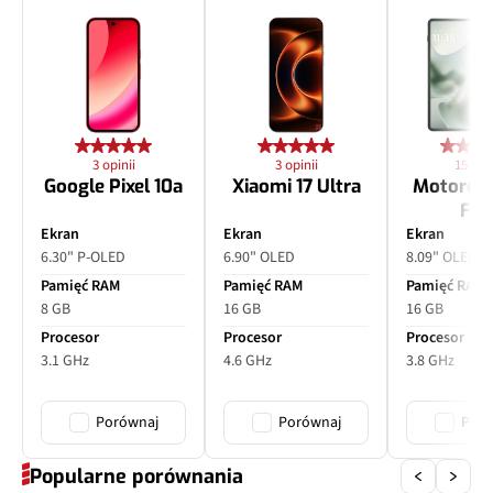
Dodatkowy aparat
Teleobiektyw peryskopowy
z makro
Pixele
50 Mpix
Autofocus
Tak
3 opinii
3 opinii
15 opin
Google Pixel 10a
Xiaomi 17 Ultra
Motorol
Matryca
Sony LYTIA 600, 1/1,95", 0,8
Fol
μm
Ekran
Ekran
Ekran
6.30" P-OLED
6.90" OLED
8.09" OLED
Ogniskowa
71 mm
Pamięć RAM
Pamięć RAM
Pamięć RAM
8 GB
16 GB
16 GB
Filmy
Tak
Procesor
Procesor
Procesor
3.1 GHz
4.6 GHz
3.8 GHz
Zoom optyczny
x3
Porównaj
Porównaj
Poró
Inne
PDAF, OIS
Popularne porównania