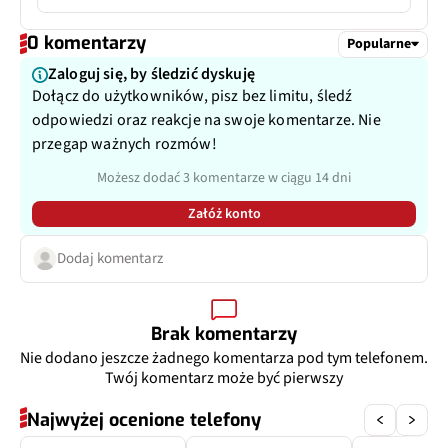
Dodatkowy aparat
Aparat ultraszerokokątny +
Typ USB
USB-C
makro
Filmy
Tak
0 komentarzy
Popularne
Kolor wyświetlacza
1 mld kolorów
Ładowanie zwrotne 5 W
Pixele
Zaloguj się, by śledzić dyskuję
50 Mpix
Zoom optyczny
Nie
Dołącz do użytkowników, pisz bez limitu, śledź
odpowiedzi oraz reakcje na swoje komentarze. Nie
Autofocus
Tak
przegap ważnych rozmów!
Matryca
1/2,76", 0,64µm
Możesz dodać 3 komentarze w ciągu 14 dni
Załóż konto
Ogniskowa
12 mm
Dodaj komentarz
Przysłona
f/2.0
Filmy
Tak
Brak komentarzy
Nie dodano jeszcze żadnego komentarza pod tym telefonem.
Zoom optyczny
Nie
Twój komentarz może być pierwszy
Inne
122˚, PDAF
Najwyżej ocenione telefony