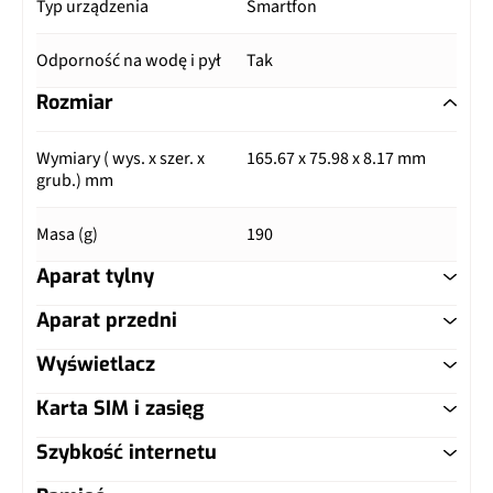
Typ urządzenia
Smartfon
Odporność na wodę i pył
Tak
Rozmiar
Wymiary ( wys. x szer. x
165.67 x 75.98 x 8.17 mm
grub.) mm
Masa (g)
190
Aparat tylny
Aparat przedni
Główny aparat
Wyświetlacz
Główny aparat
Pixele
50 Mpix
Karta SIM i zasięg
Typ ekranu
IPS LCD
Pixele
8 Mpix
Autofocus
Tak
Szybkość internetu
Typ karty SIM
nanoSIM
Przekątna (cale)
6.72"
Matryca
piksele 1,12 μm