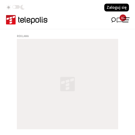
Zaloguj się
11