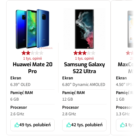
1 tys. opinii
1 tys. opinii
28 opi
Huawei Mate 20
Samsung Galaxy
MaxCom
Pro
S22 Ultra
MS4
Ekran
Ekran
Ekran
6.39" OLED
6.80" Dynamic AMOLED
4.50" IPS LC
Pamięć RAM
Pamięć RAM
Pamięć RAM
6 GB
12 GB
1 GB
Procesor
Procesor
Procesor
2.6 GHz
2.8 GHz
1.3 GHz
49 tys. polubień
42 tys. polubień
1 tys. 