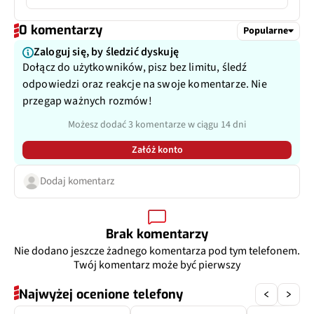
Typ USB
USB-C
Matryca
piksele 1,74 μm
0 komentarzy
Popularne
Przysłona
f/2.4
Zaloguj się, by śledzić dyskuję
Dołącz do użytkowników, pisz bez limitu, śledź
Filmy
Tak
odpowiedzi oraz reakcje na swoje komentarze. Nie
przegap ważnych rozmów!
Filmy parametr
1080p@30fps
Możesz dodać 3 komentarze w ciągu 14 dni
Zoom optyczny
Nie
Załóż konto
Dodatkowy aparat
Dodaj komentarz
Ambient Light Sensor
Brak komentarzy
Nie dodano jeszcze żadnego komentarza pod tym telefonem.
Twój komentarz może być pierwszy
Najwyżej ocenione telefony