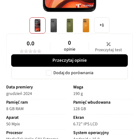
+1
0
0.0
opinie
Przeczytaj test
Przeczytaj opinie
Dodaj do porównania
Data premiery
Waga
grudzień 2024
190 g
Pamięć ram
Pamięć wbudowana
8 GB RAM
128 GB
Aparat
Ekran
50 Mpix
6.72" IPS LCD
Procesor
System operacyjny