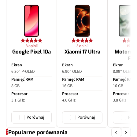
3 opinii
3 opinii
15 opin
Google Pixel 10a
Xiaomi 17 Ultra
Motorol
Fol
Ekran
Ekran
Ekran
6.30" P-OLED
6.90" OLED
8.09" OLED
Pamięć RAM
Pamięć RAM
Pamięć RAM
8 GB
16 GB
16 GB
Procesor
Procesor
Procesor
3.1 GHz
4.6 GHz
3.8 GHz
Porównaj
Porównaj
Poró
Popularne porównania