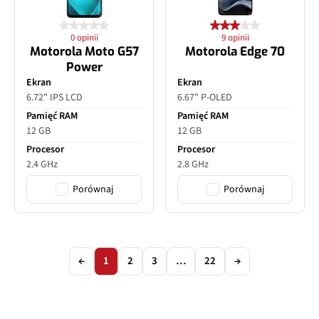
0 opinii
9 opinii
Motorola Moto G57
Motorola Edge 70
Power
Ekran
Ekran
6.72" IPS LCD
6.67" P-OLED
Pamięć RAM
Pamięć RAM
12 GB
12 GB
Procesor
Procesor
2.4 GHz
2.8 GHz
Porównaj
Porównaj
←
1
2
3
…
22
→