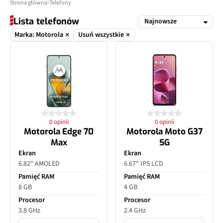
Strona główna
Telefony
Lista telefonów
Marka: Motorola
Usuń wszystkie
0 opinii
0 opinii
Motorola Edge 70
Motorola Moto G37
Max
5G
Ekran
Ekran
6.82" AMOLED
6.67" IPS LCD
Pamięć RAM
Pamięć RAM
8 GB
4 GB
Procesor
Procesor
3.8 GHz
2.4 GHz