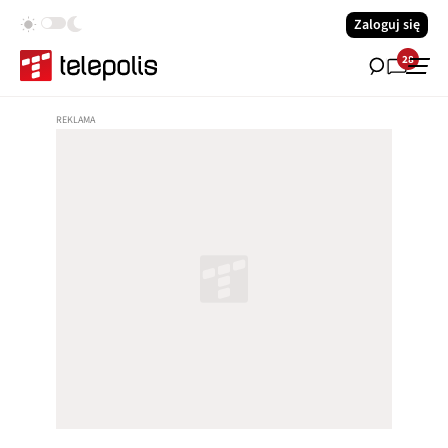
Zaloguj się
28