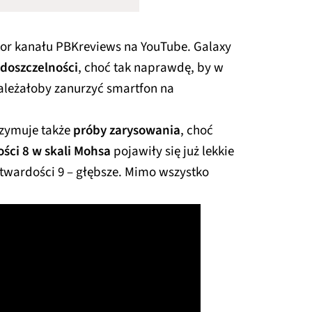
tor kanału PBKreviews na YouTube. Galaxy
odoszczelności
, choć tak naprawdę, by w
ależałoby zanurzyć smartfon na
rzymuje także
próby zarysowania
, choć
ści 8 w skali Mohsa
pojawiły się już lekkie
 twardości 9 – głębsze. Mimo wszystko