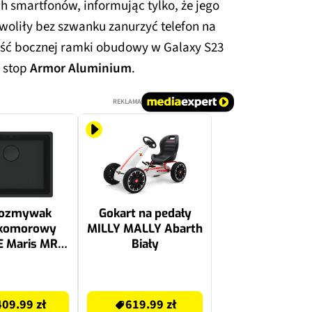
 smartfonów, informując tylko, że jego
woliły bez szwanku zanurzyć telefon na
ść bocznej ramki obudowy w Galaxy S23
ż stop
Armor Aluminium
.
REKLAMA
wozmywak
Gokart na pedały
okomorowy
MILLY MALLY Abarth
 Maris MRG
Biały
125.0697.759
rny mat
619.99 zł
.3x55.3
09.99 zł
619.99 zł