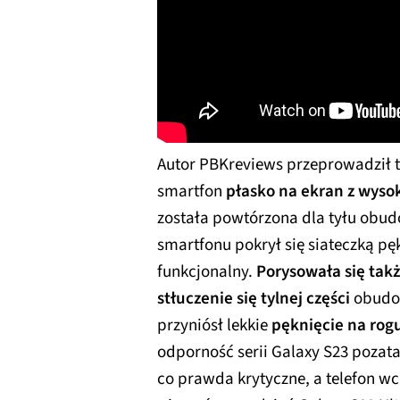
Autor PBKreviews przeprowadził 
smartfon
płasko na ekran z wyso
została powtórzona dla tyłu obu
smartfonu pokrył się siateczką pęk
funkcjonalny.
Porysowała się tak
stłuczenie się tylnej części
obudow
przyniósł lekkie
pęknięcie na ro
odporność serii Galaxy S23 pozata
co prawda krytyczne, a telefon wci