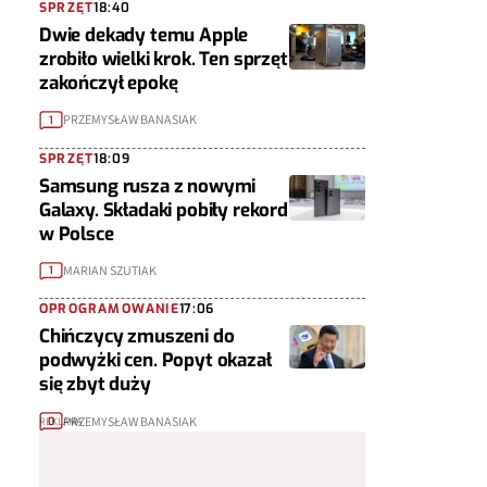
SPRZĘT
18:40
Dwie dekady temu Apple
zrobiło wielki krok. Ten sprzęt
zakończył epokę
PRZEMYSŁAW BANASIAK
1
SPRZĘT
18:09
Samsung rusza z nowymi
Galaxy. Składaki pobiły rekord
w Polsce
MARIAN SZUTIAK
1
OPROGRAMOWANIE
17:06
Chińczycy zmuszeni do
podwyżki cen. Popyt okazał
się zbyt duży
PRZEMYSŁAW BANASIAK
0