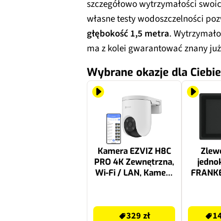
szczegółowo wytrzymałości swoich
własne testy wodoszczelności poz
głębokość 1,5 metra
. Wytrzymało
ma z kolei gwarantować znany ju
Wybrane okazje dla Ciebie
Kamera EZVIZ H8C
Zle
PRO 4K Zewnętrzna,
jedn
Wi-Fi / LAN, Kamera
FRANKE
obrotowa
110-52 
Cza
329 zł
1409.99 zł
43
329 zł
14