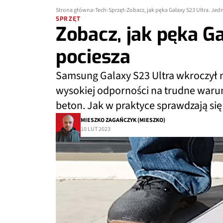
Strona główna
Tech
Sprzęt
Zobacz, jak pęka Galaxy S23 Ultra. Jed
SPRZĘT
Zobacz, jak pęka Ga
pociesza
Samsung Galaxy S23 Ultra wkroczył 
wysokiej odporności na trudne warun
beton. Jak w praktyce sprawdzają się
MIESZKO ZAGAŃCZYK (MIESZKO)
10 LUT 2023