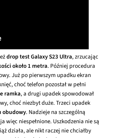
też
drop test Galaxy S23 Ultra
, zrzucając
kości około 1 metra
. Później procedura
dowy. Już po pierwszym upadku ekran
nięć, choć telefon pozostał w pełni
że ramka
, a drugi upadek spowodował
y, choć niezbyt duże. Trzeci upadek
gu obudowy
. Nadzieje na szczególną
ja więc niespełnione. Uszkodzenia nie są
ąż działa, ale nikt raczej nie chciałby