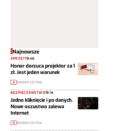
Najnowsze
SPRZĘT
19:46
Honor dorzuca projektor za 1
zł. Jest jeden warunek
MARIAN SZUTIAK
0
BEZPIECZEŃSTWO
19:14
Jedno kliknięcie i po danych.
Nowe oszustwo zalewa
Internet
MARIAN SZUTIAK
0