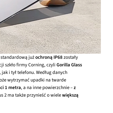
 standardową już
ochroną IP68
zostały
i szkło firmy Corning, czyli
Gorilla Glass
, jak i tył telefonu. Według danych
może wytrzymać upadki na twarde
ci 1 metra
, a na inne powierzchnie –
z
tus 2 ma także przynieść o wiele
większą