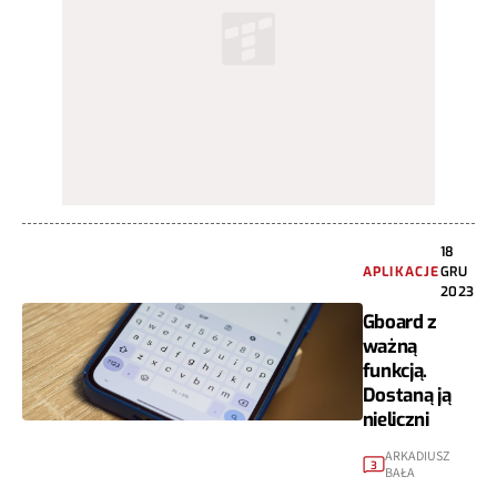
18
APLIKACJE
GRU
2023
Gboard z
ważną
funkcją.
Dostaną ją
nieliczni
ARKADIUSZ
3
BAŁA