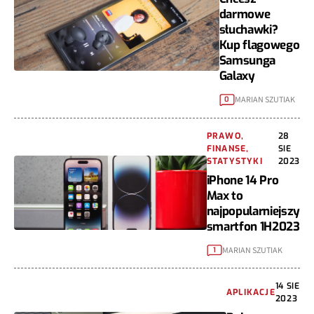
darmowe
słuchawki?
Kup flagowego
Samsunga
Galaxy
MARIAN SZUTIAK
0
PRAWO,
28
FINANSE,
SIE
STATYSTYKI
2023
iPhone 14 Pro
Max to
najpopularniejszy
smartfon 1H2023
MARIAN SZUTIAK
1
14 SIE
APLIKACJE
2023