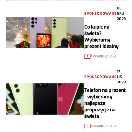
06
SPONSOROWANE
GRU
2023
Co kupić na
święta?
Wybieramy
prezent idealny
ARKADIUSZ BAŁA
1
17
SPONSOROWANE
LIS
2023
Telefon na prezent
- wybieramy
najlepsze
propozycje na
święta
ARKADIUSZ BAŁA
5