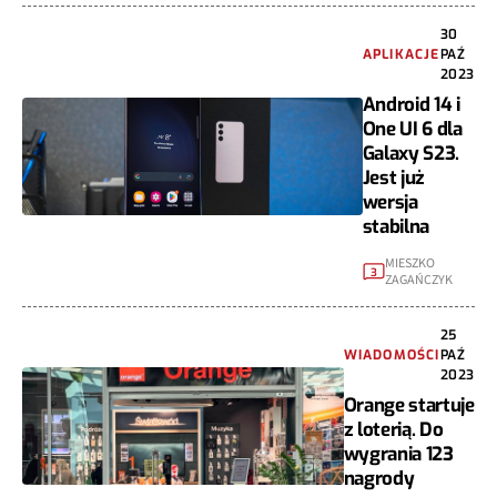
30
APLIKACJE
PAŹ
2023
Android 14 i
One UI 6 dla
Galaxy S23.
Jest już
wersja
stabilna
MIESZKO
3
ZAGAŃCZYK
25
WIADOMOŚCI
PAŹ
2023
Orange startuje
z loterią. Do
wygrania 123
nagrody