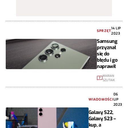
14 LIP
SPRZĘT
2023
Samsung
przyznał
się do
błędu i go
naprawił
MARIAN
7
SZUTIAK
06
WIADOMOŚCI
LIP
2023
Galaxy S22,
Galaxy S23 –
kup, a