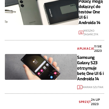
Polacy mogą
dołączyć do
testów One
UI 6 i
Androida 14
MIESZKO
5
ZAGAŃCZYK
11 SIE
APLIKACJE
2023
Samsung
Galaxy S23
otrzymuje
betę One UI 6 i
Androida 14
MARIAN SZUTIAK
3
24 LIP
SPRZĘT
2023