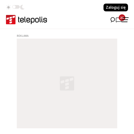
Zaloguj się
25