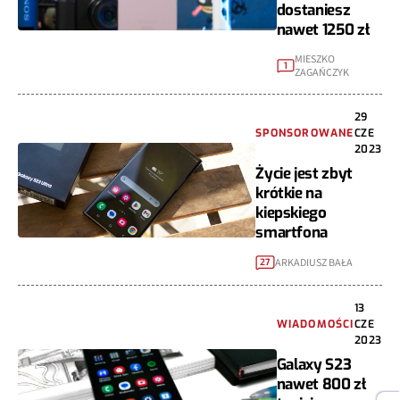
dostaniesz
nawet 1250 zł
MIESZKO
1
ZAGAŃCZYK
29
SPONSOROWANE
CZE
2023
Życie jest zbyt
krótkie na
kiepskiego
smartfona
ARKADIUSZ BAŁA
27
13
WIADOMOŚCI
CZE
2023
Galaxy S23
nawet 800 zł