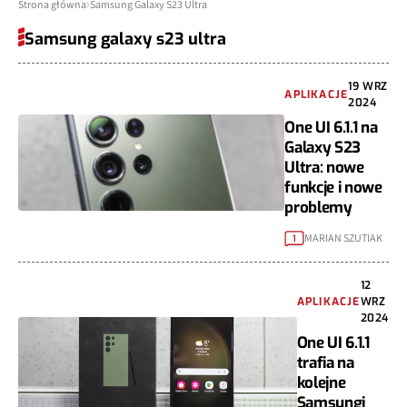
Strona główna
Samsung Galaxy S23 Ultra
Samsung galaxy s23 ultra
19 WRZ
APLIKACJE
2024
One UI 6.1.1 na
Galaxy S23
Ultra: nowe
funkcje i nowe
problemy
MARIAN SZUTIAK
1
12
APLIKACJE
WRZ
2024
One UI 6.1.1
trafia na
kolejne
Samsungi