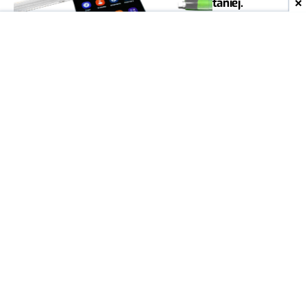
taniej.
Dodatkowo
700 zł zwrotu
MIESZKO
8
ZAGAŃCZYK
12 CZE
SPRZĘT
2023
Masz
samsunga? To
współczuję, bo
producent
zostawi Cię na
lodzie
MARIAN SZUTIAK
36