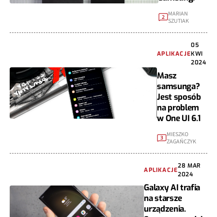
MARIAN
2
SZUTIAK
05
APLIKACJE
KWI
2024
Masz
samsunga?
Jest sposób
na problem
w One UI 6.1
MIESZKO
3
ZAGAŃCZYK
28 MAR
APLIKACJE
2024
Galaxy AI trafia
na starsze
urządzenia.