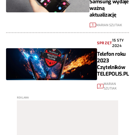
Samsung wydaje
ważną
aktualizację
MARIAN SZUTIAK
1
15 STY
SPRZĘT
2024
Telefon roku
2023
Czytelników
TELEPOLIS.PL
MARIAN
7
SZUTIAK