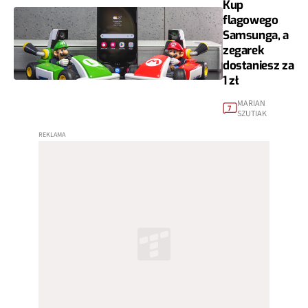
Kup
flagowego
Samsunga, a
zegarek
dostaniesz za
1 zł
MARIAN
7
SZUTIAK