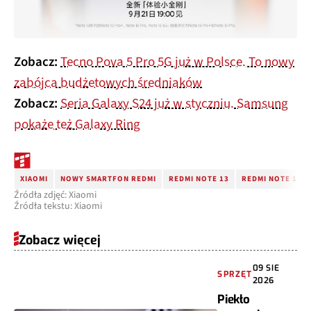
Zobacz:
Tecno Pova 5 Pro 5G już w Polsce. To nowy
zabójca budżetowych średniaków
Zobacz:
Seria Galaxy S24 już w styczniu. Samsung
pokaże też Galaxy Ring
XIAOMI
NOWY SMARTFON REDMI
REDMI NOTE 13
REDMI NOTE 13 
Źródła zdjęć: Xiaomi
Źródła tekstu: Xiaomi
Zobacz więcej
09 SIE
SPRZĘT
2026
Piekło