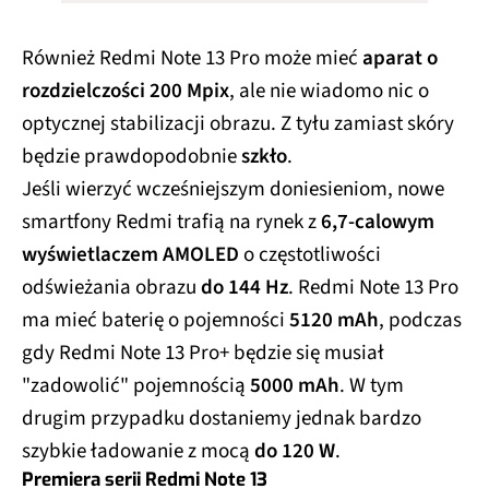
Również Redmi Note 13 Pro może mieć
aparat o
rozdzielczości 200 Mpix
, ale nie wiadomo nic o
optycznej stabilizacji obrazu. Z tyłu zamiast skóry
będzie prawdopodobnie
szkło
.
Jeśli wierzyć wcześniejszym doniesieniom, nowe
smartfony Redmi trafią na rynek z
6,7-calowym
wyświetlaczem AMOLED
o częstotliwości
odświeżania obrazu
do 144 Hz
. Redmi Note 13 Pro
ma mieć baterię o pojemności
5120 mAh
, podczas
gdy Redmi Note 13 Pro+ będzie się musiał
"zadowolić" pojemnością
5000 mAh
. W tym
drugim przypadku dostaniemy jednak bardzo
szybkie ładowanie z mocą
do 120 W
.
Premiera serii Redmi Note 13