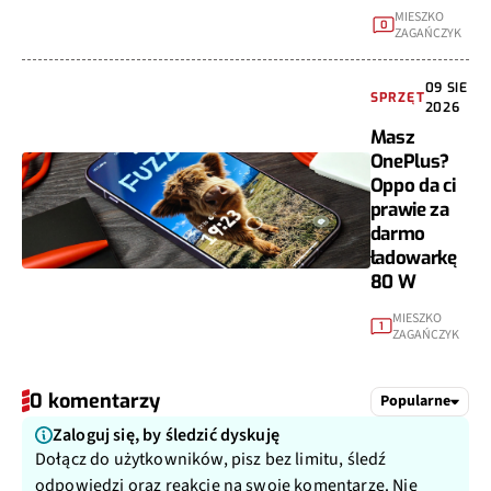
MIESZKO
0
ZAGAŃCZYK
09 SIE
SPRZĘT
2026
Masz
OnePlus?
Oppo da ci
prawie za
darmo
ładowarkę
80 W
MIESZKO
1
ZAGAŃCZYK
0 komentarzy
Popularne
Zaloguj się, by śledzić dyskuję
Dołącz do użytkowników, pisz bez limitu, śledź
odpowiedzi oraz reakcje na swoje komentarze. Nie