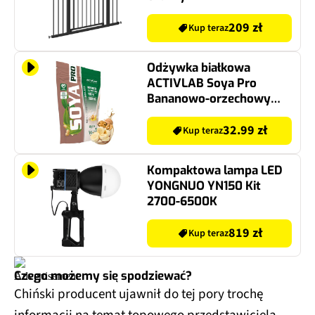
209 zł
Kup teraz
Odżywka białkowa
ACTIVLAB Soya Pro
Bananowo-orzechowy
(500 g) Bez cukru i bez
laktozy
32.99 zł
Kup teraz
Kompaktowa lampa LED
YONGNUO YN150 Kit
2700-6500K
819 zł
Kup teraz
Czego możemy się spodziewać?
Chiński producent ujawnił do tej pory trochę