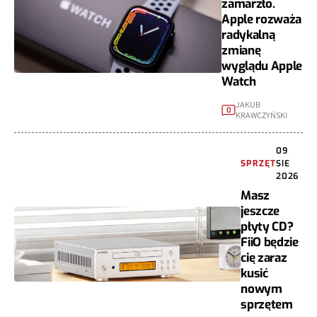
zamarzło.
Apple rozważa
radykalną
zmianę
wyglądu Apple
Watch
JAKUB
0
KRAWCZYŃSKI
09
SPRZĘT
SIE
2026
Masz
jeszcze
płyty CD?
FiiO będzie
cię zaraz
kusić
nowym
sprzętem