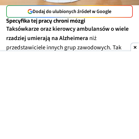
Dodaj do ulubionych źródeł w Google
Specyfika tej pracy chroni mózgi
Taksówkarze oraz kierowcy ambulansów o wiele
rzadziej umierają na Alzheimera
niż
przedstawiciele innych grup zawodowych. Tak
wynika z analizy aktów zgonu 9 milionów
mieszkańców USA, którą opublikowano w 2024 r.
Uwzględniono w niej dane w zakresie od stycznia
2020 do grudnia 2022 r.