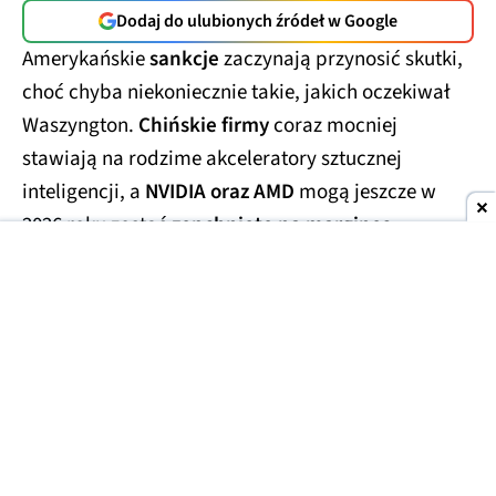
Dodaj do ulubionych źródeł w Google
Amerykańskie
sankcje
zaczynają przynosić skutki,
choć chyba niekoniecznie takie, jakich oczekiwał
Waszyngton.
Chińskie firmy
coraz mocniej
stawiają na rodzime akceleratory sztucznej
inteligencji, a
NVIDIA oraz AMD
mogą jeszcze w
2026 roku zostać
zepchnięte na margines
tamtejszego rynku.