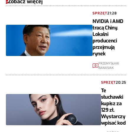
Zobacz więcej
SPRZĘT
21:28
NVIDIA i AMD
tracą Chiny.
Lokalni
producenci
przejmują
rynek
PRZEMYSŁAW
0
BANASIAK
SPRZĘT
20:25
Te
słuchawki
kupisz za
129 zł.
Wystarczy
wpisać kod