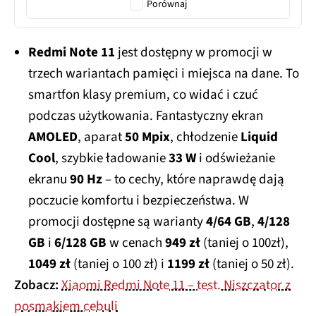
Porównaj
Redmi Note 11
jest dostępny w promocji w
trzech wariantach pamięci i miejsca na dane. To
smartfon klasy premium, co widać i czuć
podczas użytkowania. Fantastyczny ekran
AMOLED
, aparat
50 Mpix
, chłodzenie
Liquid
Cool
, szybkie ładowanie
33 W
i odświeżanie
ekranu
90 Hz
– to cechy, które naprawdę dają
poczucie komfortu i bezpieczeństwa. W
promocji dostępne są warianty
4/64 GB
,
4/128
GB
i
6/128 GB
w cenach
949 zł
(taniej o 100zł),
1049 zł
(taniej o 100 zł) i
1199 zł
(taniej o 50 zł).
Zobacz:
Xiaomi Redmi Note 11 – test. Niszczator z
posmakiem cebuli