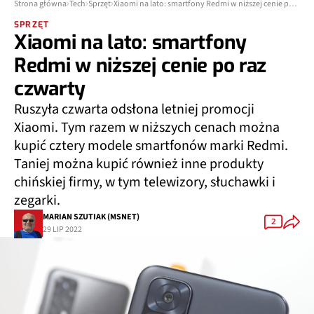
Strona główna
Tech
Sprzęt
Xiaomi na lato: smartfony Redmi w niższej cenie po raz czwarty
SPRZĘT
Xiaomi na lato: smartfony
Redmi w niższej cenie po raz
czwarty
Ruszyła czwarta odsłona letniej promocji
Xiaomi. Tym razem w niższych cenach można
kupić cztery modele smartfonów marki Redmi.
Taniej można kupić również inne produkty
chińskiej firmy, w tym telewizory, słuchawki i
zegarki.
MARIAN SZUTIAK (MSNET)
2
29 LIP 2022