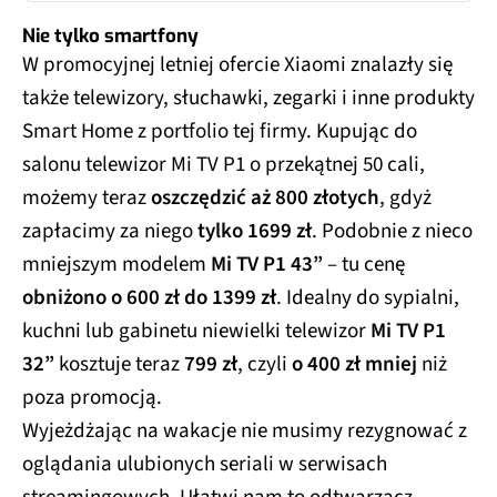
Nie tylko smartfony
W promocyjnej letniej ofercie Xiaomi znalazły się
także telewizory, słuchawki, zegarki i inne produkty
Smart Home z portfolio tej firmy. Kupując do
salonu telewizor Mi TV P1 o przekątnej 50 cali,
możemy teraz
oszczędzić aż 800 złotych
, gdyż
zapłacimy za niego
tylko 1699 zł
. Podobnie z nieco
mniejszym modelem
Mi TV P1 43”
– tu cenę
obniżono o 600 zł do 1399 zł
. Idealny do sypialni,
kuchni lub gabinetu niewielki telewizor
Mi TV P1
32”
kosztuje teraz
799 zł
, czyli
o 400 zł mniej
niż
poza promocją.
Wyjeżdżając na wakacje nie musimy rezygnować z
oglądania ulubionych seriali w serwisach