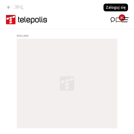
Zaloguj się
39