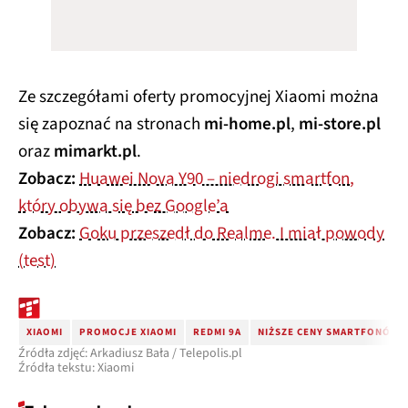
Ze szczegółami oferty promocyjnej Xiaomi można
się zapoznać na stronach
mi-home.pl
,
mi-store.pl
oraz
mimarkt.pl
.
Zobacz:
Huawei Nova Y90 – niedrogi smartfon,
który obywa się bez Google’a
Zobacz:
Goku przeszedł do Realme. I miał powody
(test)
XIAOMI
PROMOCJE XIAOMI
REDMI 9A
NIŻSZE CENY SMARTFONÓW
Źródła zdjęć: Arkadiusz Bała / Telepolis.pl
Źródła tekstu: Xiaomi