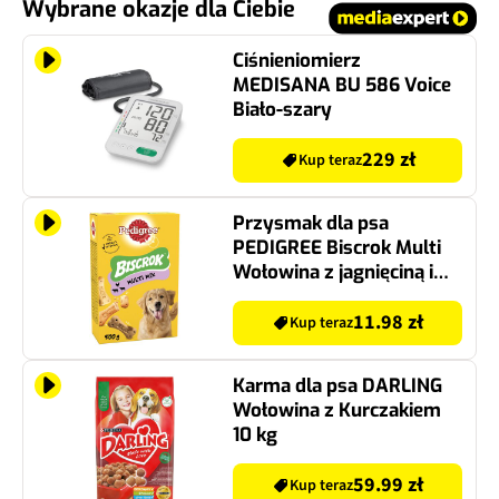
Wybrane okazje dla Ciebie
Ciśnieniomierz
MEDISANA BU 586 Voice
Biało-szary
229 zł
Kup teraz
Przysmak dla psa
PEDIGREE Biscrok Multi
Wołowina z jagnięciną i
kurczakiem 500 g
11.98 zł
Kup teraz
Karma dla psa DARLING
Wołowina z Kurczakiem
10 kg
59.99 zł
Kup teraz