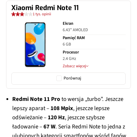
Xiaomi Redmi Note 11
1 tys. opinii
Ekran
6.43" AMOLED
Pamięć RAM
6 GB
Procesor
2.4 GHz
Zobacz więcej
Porównaj
Redmi Note 11 Pro
to wersja „turbo”. Jeszcze
lepszy aparat –
108 Mpix
, jeszcze lepsze
odświeżanie –
120 Hz
, jeszcze szybsze
ładowanie –
67 W
. Seria Redmi Note to jedna z
ulubionych kategorii smartfonów wśród fanów