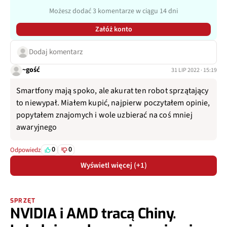
Możesz dodać 3 komentarze w ciągu 14 dni
Załóż konto
Dodaj komentarz
~gość
31 LIP 2022 · 15:19
Smartfony mają spoko, ale akurat ten robot sprzątający
to niewypał. Miałem kupić, najpierw poczytałem opinie,
popytałem znajomych i wole uzbierać na coś mniej
awaryjnego
0
0
Odpowiedz
Wyświetl więcej (+1)
SPRZĘT
NVIDIA i AMD tracą Chiny.