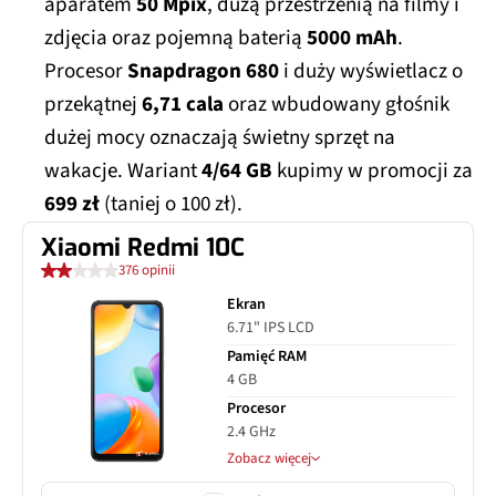
aparatem
50 Mpix
, dużą przestrzenią na filmy i
zdjęcia oraz pojemną baterią
5000 mAh
.
Procesor
Snapdragon 680
i duży wyświetlacz o
przekątnej
6,71 cala
oraz wbudowany głośnik
dużej mocy oznaczają świetny sprzęt na
wakacje. Wariant
4/64 GB
kupimy w promocji za
699 zł
(taniej o 100 zł).
Xiaomi Redmi 10C
376 opinii
Ekran
6.71" IPS LCD
Pamięć RAM
4 GB
Procesor
2.4 GHz
Zobacz więcej