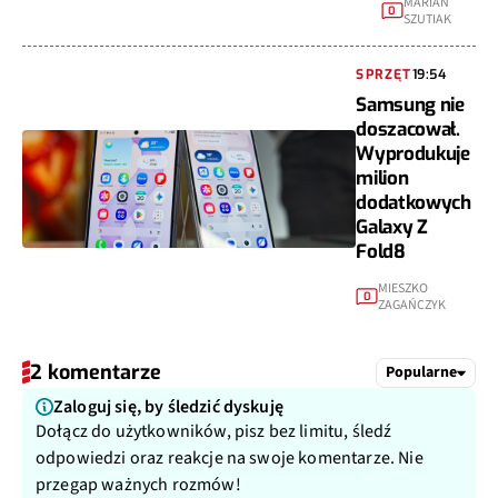
MARIAN
0
SZUTIAK
SPRZĘT
19:54
Samsung nie
doszacował.
Wyprodukuje
milion
dodatkowych
Galaxy Z
Fold8
MIESZKO
0
ZAGAŃCZYK
2 komentarze
Popularne
Zaloguj się, by śledzić dyskuję
Dołącz do użytkowników, pisz bez limitu, śledź
odpowiedzi oraz reakcje na swoje komentarze. Nie
przegap ważnych rozmów!