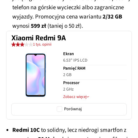
telefon na górskie wycieczki albo zagraniczne
wyjazdy. Promocyjna cena wariantu
2/32 GB
wynosi
599 zł
(taniej o 50 zł).
Xiaomi Redmi 9A
1 tys. opinii
Ekran
6.53" IPS LCD
Pamięć RAM
2 GB
Procesor
2 GHz
Zobacz więcej
Porównaj
Redmi 10C
to solidny, lecz niedrogi smartfon z