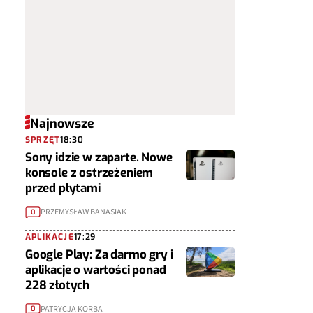
Najnowsze
SPRZĘT
18:30
Sony idzie w zaparte. Nowe
konsole z ostrzeżeniem
przed płytami
PRZEMYSŁAW BANASIAK
0
APLIKACJE
17:29
Google Play: Za darmo gry i
aplikacje o wartości ponad
228 złotych
PATRYCJA KORBA
0