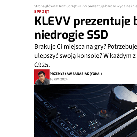
Strona główna
Tech
Sprzęt
KLEVV prezentuje bardzo wydajne i ni
SPRZĘT
KLEVV prezentuje 
niedrogie SSD
Brakuje Ci miejsca na gry? Potrzebu
ulepszyć swoją konsolę? W każdym z
C925.
PRZEMYSŁAW BANASIAK (YOKAI)
16 KWI 2024