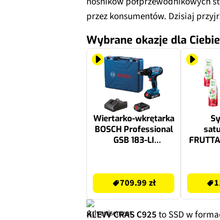
nośników półprzewodnikowych star
przez konsumentów. Dzisiaj przy
Wybrane okazje dla Ciebie
Wiertarko-wkrętarka
Sy
BOSCH Professional
sat
GSB 183-LI
FRUTTA
06019K9100 zestaw
Light 
akumulatorów
709.99 zł
117.12 zł
709.99 zł
1
KLEVV CRAS C925
to SSD w forma