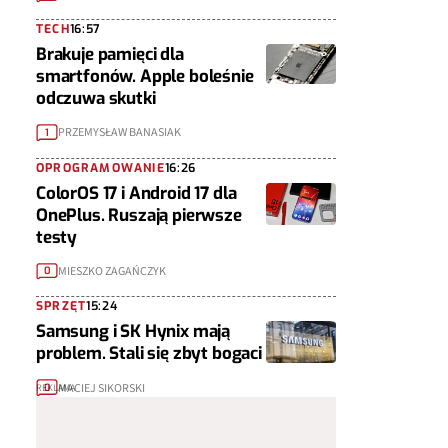
TECH
16:57
Brakuje pamięci dla
smartfonów. Apple boleśnie
odczuwa skutki
PRZEMYSŁAW BANASIAK
1
OPROGRAMOWANIE
16:26
ColorOS 17 i Android 17 dla
OnePlus. Ruszają pierwsze
testy
MIESZKO ZAGAŃCZYK
0
SPRZĘT
15:24
Samsung i SK Hynix mają
problem. Stali się zbyt bogaci
MACIEJ SIKORSKI
0