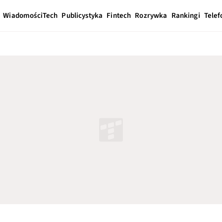
Wiadomości
Tech
Publicystyka
Fintech
Rozrywka
Rankingi
Telef