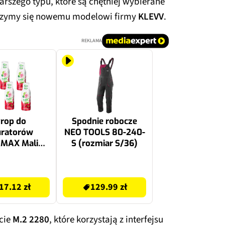
szego typu, które są chętniej wybierane
jrzymy się nowemu modelowi firmy
KLEVV
.
REKLAMA
rop do
Spodnie robocze
uratorów
NEO TOOLS 80-240-
MAX Malina
S (rozmiar S/36)
6 x 500 ml
129.99 zł
17.12 zł
129.99 zł
cie
M.2 2280
, które korzystają z interfejsu