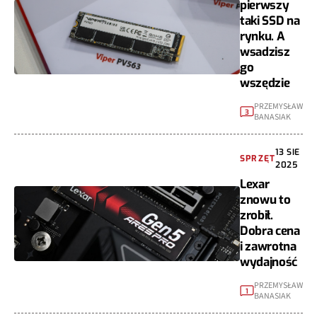
pierwszy
taki SSD na
rynku. A
wsadzisz
go
wszędzie
PRZEMYSŁAW
3
BANASIAK
13 SIE
SPRZĘT
2025
Lexar
znowu to
zrobił.
Dobra cena
i zawrotna
wydajność
PRZEMYSŁAW
1
BANASIAK