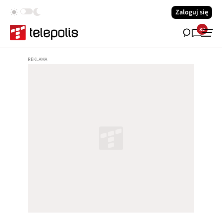
Zaloguj się
32