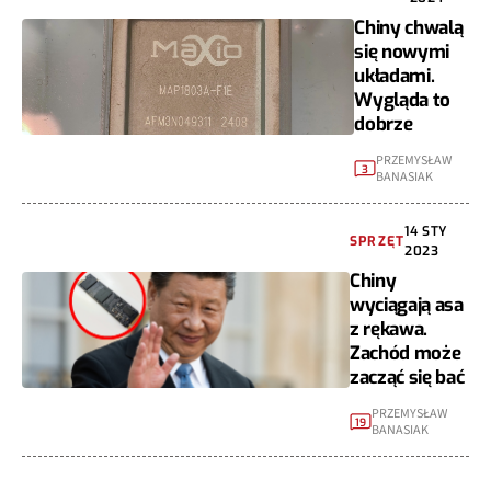
Chiny chwalą
się nowymi
układami.
Wygląda to
dobrze
PRZEMYSŁAW
3
BANASIAK
14 STY
SPRZĘT
2023
Chiny
wyciągają asa
z rękawa.
Zachód może
zacząć się bać
PRZEMYSŁAW
19
BANASIAK