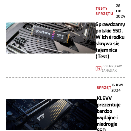
28
TESTY
LIP
SPRZĘTU
2024
Sprawdzamy
polskie SSD.
W ich środku
skrywa się
tajemnica
(Test)
PRZEMYSŁAW
14
BANASIAK
16 KWI
SPRZĘT
2024
KLEVV
prezentuje
bardzo
wydajne i
niedrogie
SSD