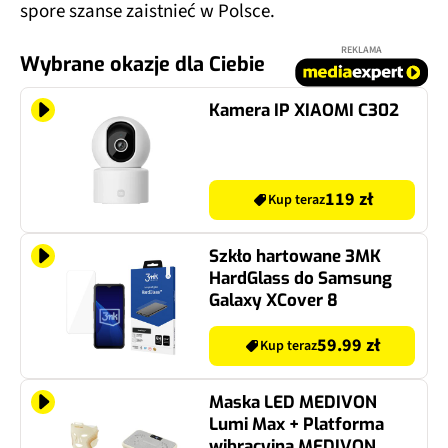
spore szanse zaistnieć w Polsce.
REKLAMA
Wybrane okazje dla Ciebie
Kamera IP XIAOMI C302
119 zł
Kup teraz
Szkło hartowane 3MK
HardGlass do Samsung
Galaxy XCover 8
59.99 zł
Kup teraz
Maska LED MEDIVON
Lumi Max + Platforma
wibracyjna MEDIVON