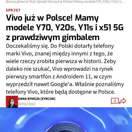
Strona główna
Tech
Sprzęt
Vivo już w Polsce! Mamy modele Y70, Y20s, Y11s i x51 5G z prawdziwym gimbalem
SPRZĘT
Vivo już w Polsce! Mamy
modele Y70, Y20s, Y11s i x51 5G
z prawdziwym gimbalem
Doczekaliśmy się. Do Polski dotarły telefony
marki Vivo, znanej między innymi z tego, że
wiele rzeczy zrobiła pierwsza w historii. Żeby
daleko nie szukać, Vivo wprowadzi na rynek
pierwszy smartfon z Androidem 11, w czym
wyprzedził nawet Google'a. Właśnie poznaliśmy
telefony Vivo, które będą dostępne w Polsce.
ANNA RYMSZA (XYRCON)
2
20 PAŹ 2020