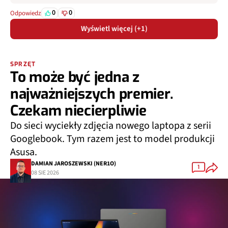
0
0
Odpowiedz
Wyświetl więcej (+1)
SPRZĘT
To może być jedna z
najważniejszych premier.
Czekam niecierpliwie
Do sieci wyciekły zdjęcia nowego laptopa z serii
Googlebook. Tym razem jest to model produkcji
Asusa.
DAMIAN JAROSZEWSKI (NER1O)
1
08 SIE 2026