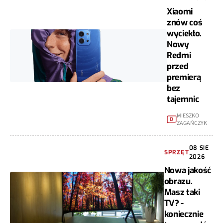
Xiaomi
znów coś
wyciekło.
Nowy
Redmi
przed
premierą
bez
tajemnic
MIESZKO
0
ZAGAŃCZYK
08 SIE
SPRZĘT
2026
Nowa jakość
obrazu.
Masz taki
TV? -
koniecznie