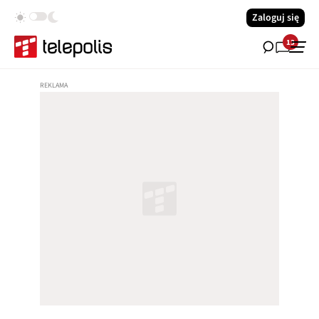
Zaloguj się
13