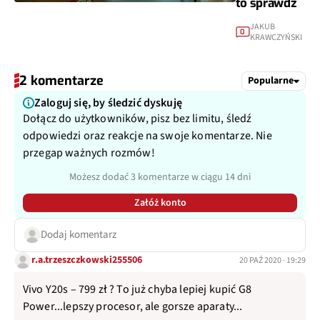
to sprawdź
JAKUB
0
KRAWCZYŃSKI
2 komentarze
Popularne
Zaloguj się, by śledzić dyskuję
Dołącz do użytkowników, pisz bez limitu, śledź
odpowiedzi oraz reakcje na swoje komentarze. Nie
przegap ważnych rozmów!
Możesz dodać 3 komentarze w ciągu 14 dni
Załóż konto
Dodaj komentarz
r.a.trzeszczkowski255506
20 PAŹ 2020 · 19:29
Vivo Y20s – 799 zł ? To już chyba lepiej kupić G8
Power...lepszy procesor, ale gorsze aparaty...