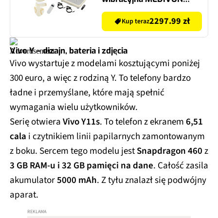
Oxya Fit
2297.99 zł
Kup teraz
Vivo Y – dizajn, bateria i zdjęcia
Vivo wystartuje z modelami kosztującymi poniżej
300 euro, a więc z rodziną Y. To telefony bardzo
ładne i przemyślane, które mają spełnić
wymagania wielu użytkowników.
Serię otwiera
Vivo Y11s
. To telefon z ekranem
6,51
cala
i czytnikiem linii papilarnych zamontowanym
z boku. Sercem tego modelu jest
Snapdragon 460
z
3 GB RAM-u i 32 GB pamięci na dane
. Całość zasila
akumulator
5000 mAh
. Z tyłu znalazł się podwójny
aparat.