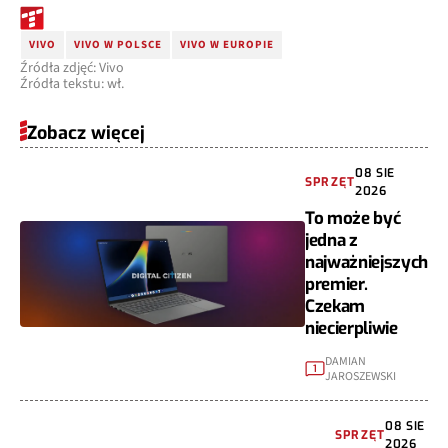
VIVO
VIVO W POLSCE
VIVO W EUROPIE
Źródła zdjęć: Vivo
Źródła tekstu: wł.
Zobacz więcej
08 SIE
SPRZĘT
2026
To może być
jedna z
najważniejszych
premier.
Czekam
niecierpliwie
DAMIAN
1
JAROSZEWSKI
08 SIE
SPRZĘT
2026