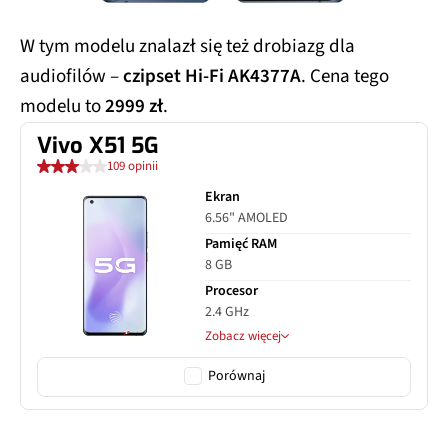
W tym modelu znalazł się też drobiazg dla
audiofilów –
czipset Hi-Fi AK4377A
. Cena tego
modelu to
2999 zł
.
Vivo X51 5G
109 opinii
Ekran
6.56" AMOLED
Pamięć RAM
8 GB
Procesor
2.4 GHz
Zobacz więcej
Porównaj