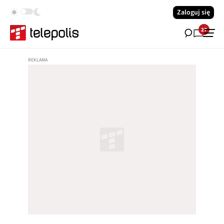
Zaloguj się
27