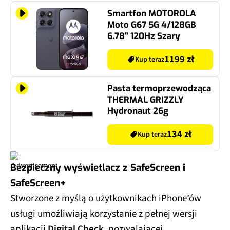
Smartfon MOTOROLA
Moto G67 5G 4/128GB
6.78" 120Hz Szary
1199 zł
Kup teraz
Pasta termoprzewodząca
THERMAL GRIZZLY
Hydronaut 26g
134 zł
Kup teraz
Bezpieczny wyświetlacz z SafeScreen i
SafeScreen+
Stworzone z myślą o użytkownikach iPhone’ów
usługi umożliwiają korzystanie z pełnej wersji
aplikacji
Digital Check
, pozwalającej