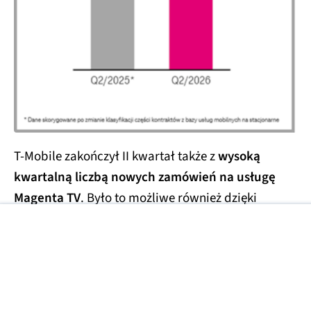
T-Mobile zakończył II kwartał także z
wysoką
kwartalną liczbą nowych zamówień na usługę
Magenta TV
. Było to możliwe również dzięki
rozszerzeniu pakietów telewizyjnych m.in. o kanały
Eurosport 3 i 4, ofertę CANAL+ Super Sport oraz
kanał Zero, dostępny bez dodatkowych opłat już
od pakietu S.