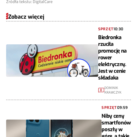
Źródła tekstu: DigitalCare
Zobacz więcej
SPRZĘT
10:30
Biedronka
rzuciła
promocję na
rower
elektryczny.
Jest w cenie
składaka
DOMINIK
0
KRAWCZYK
SPRZĘT
09:59
Niby ceny
smartfonów
poszły w
górę, a takie