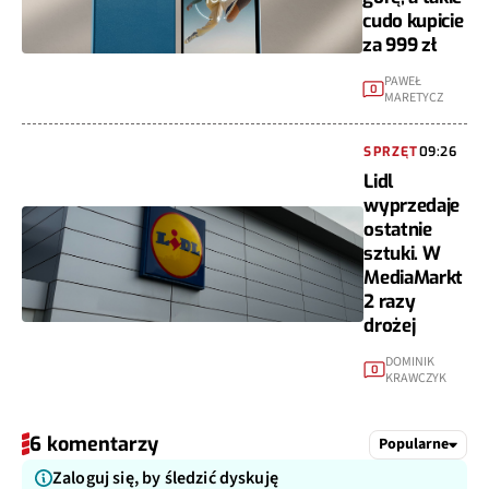
cudo kupicie
za 999 zł
PAWEŁ
0
MARETYCZ
SPRZĘT
09:26
Lidl
wyprzedaje
ostatnie
sztuki. W
MediaMarkt
2 razy
drożej
DOMINIK
0
KRAWCZYK
6 komentarzy
Popularne
Zaloguj się, by śledzić dyskuję