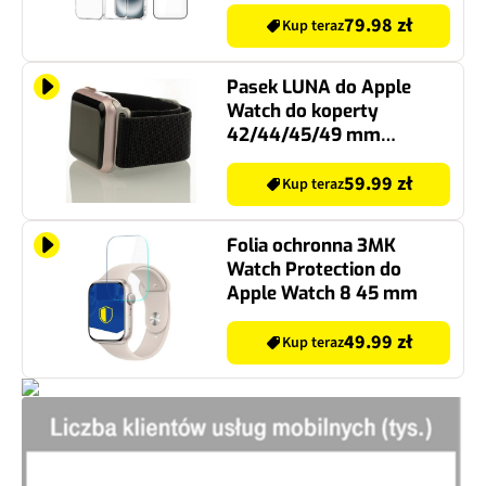
hartowane TECH-
PROTECT Quick Set+ do
79.98 zł
Kup teraz
Apple iPhone 17 (2 szt.)
Pasek LUNA do Apple
Watch do koperty
42/44/45/49 mm
A00058 Czarny
59.99 zł
Kup teraz
Folia ochronna 3MK
Watch Protection do
Apple Watch 8 45 mm
49.99 zł
Kup teraz