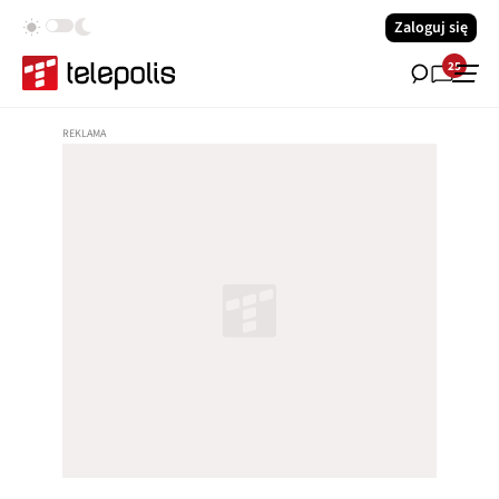
Zaloguj się
25