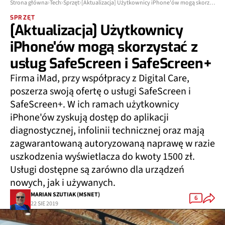
Strona główna
Tech
Sprzęt
[Aktualizacja] Użytkownicy iPhone'ów mogą skorzystać z usług SafeScreen i SafeScreen+
SPRZĘT
[Aktualizacja] Użytkownicy
iPhone'ów mogą skorzystać z
usług SafeScreen i SafeScreen+
Firma iMad, przy współpracy z Digital Care,
poszerza swoją ofertę o usługi SafeScreen i
SafeScreen+. W ich ramach użytkownicy
iPhone'ów zyskują dostęp do aplikacji
diagnostycznej, infolinii technicznej oraz mają
zagwarantowaną autoryzowaną naprawę w razie
uszkodzenia wyświetlacza do kwoty 1500 zł.
Usługi dostępne są zarówno dla urządzeń
nowych, jak i używanych.
MARIAN SZUTIAK (MSNET)
6
22 SIE 2019