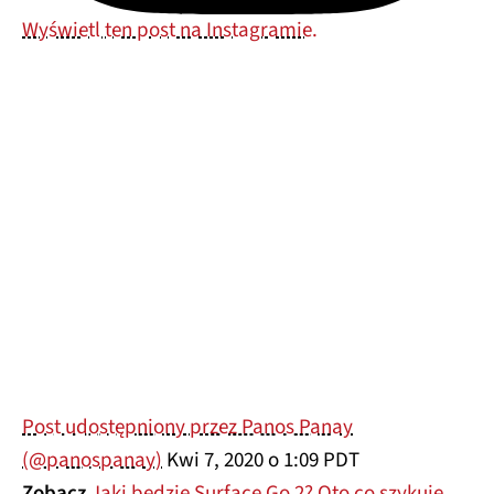
Wyświetl ten post na Instagramie.
Post udostępniony przez Panos Panay
(@panospanay)
Kwi 7, 2020 o 1:09 PDT
Zobacz
Jaki będzie Surface Go 2? Oto co szykuje