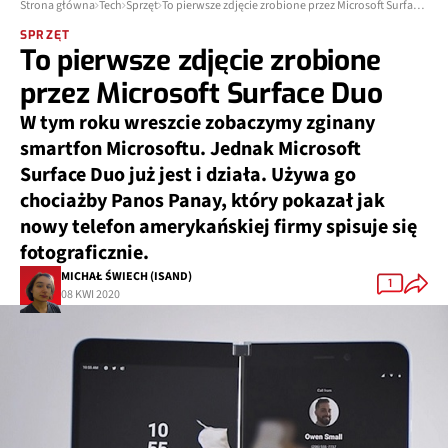
Strona główna
Tech
Sprzęt
To pierwsze zdjęcie zrobione przez Microsoft Surface Duo
SPRZĘT
To pierwsze zdjęcie zrobione
przez Microsoft Surface Duo
W tym roku wreszcie zobaczymy zginany
smartfon Microsoftu. Jednak Microsoft
Surface Duo już jest i działa. Używa go
chociażby Panos Panay, który pokazał jak
nowy telefon amerykańskiej firmy spisuje się
fotograficznie.
MICHAŁ ŚWIECH (ISAND)
1
08 KWI 2020