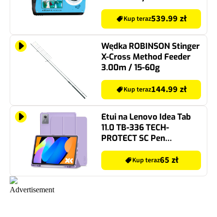
539.99 zł
Kup teraz
Wędka ROBINSON Stinger
X-Cross Method Feeder
3.00m / 15-60g
144.99 zł
Kup teraz
Etui na Lenovo Idea Tab
11.0 TB-336 TECH-
PROTECT SC Pen
Fioletowy
65 zł
Kup teraz