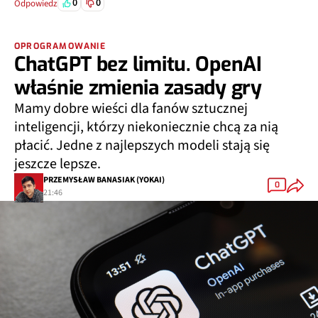
0
0
Odpowiedz
OPROGRAMOWANIE
ChatGPT bez limitu. OpenAI
właśnie zmienia zasady gry
Mamy dobre wieści dla fanów sztucznej
inteligencji, którzy niekoniecznie chcą za nią
płacić. Jedne z najlepszych modeli stają się
jeszcze lepsze.
PRZEMYSŁAW BANASIAK (YOKAI)
0
21:46