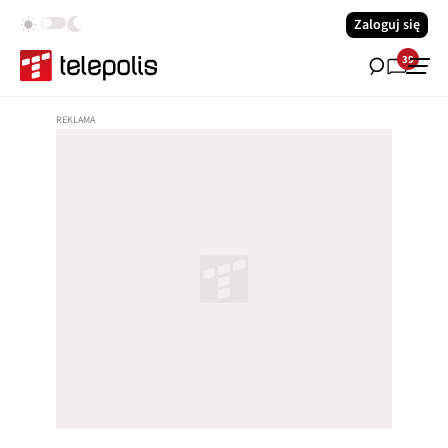
Zaloguj się
39