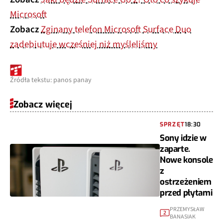
Microsoft
Zobacz
Zginany telefon Microsoft Surface Duo
zadebiutuje wcześniej niż myśleliśmy
Źródła tekstu: panos panay
Zobacz więcej
SPRZĘT
18:30
Sony idzie w
zaparte.
Nowe konsole
z
ostrzeżeniem
przed płytami
PRZEMYSŁAW
2
BANASIAK