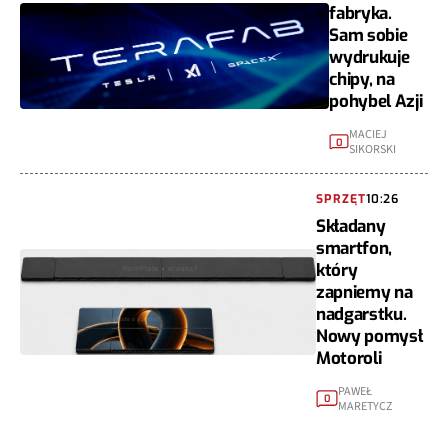
fabryka.
Sam sobie
wydrukuje
chipy, na
pohybel Azji
MACIEJ
0
SIKORSKI
SPRZĘT
10:26
Składany
smartfon,
który
zapniemy na
nadgarstku.
Nowy pomysł
Motoroli
PAWEŁ
0
MARETYCZ