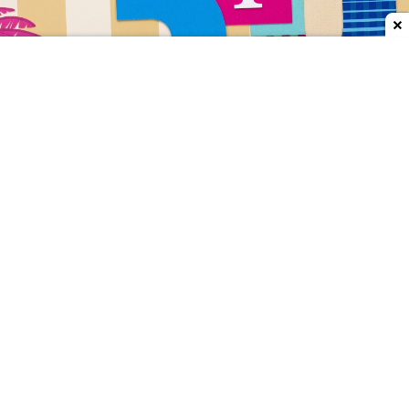
Dodaj do ulubionych źródeł w Google
W tym roku T-Mobile świętuje
30-lecie obecności w
Polsce
, w co operator wlicza także działalność
sieci Era uruchomionej w 1996 roku (z udziałem
Deutsche Telekom). Z tej okazji T-Mobile organizuje
różne atrakcje dla klientów, a kolejne zaplanował
na sierpień.