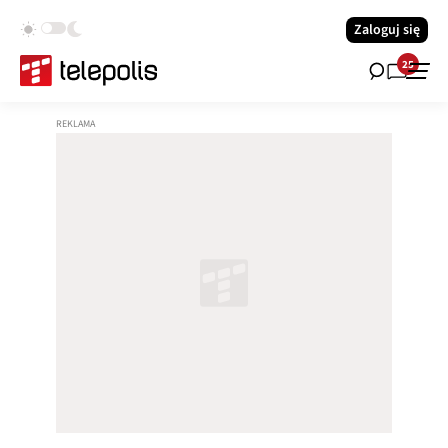
Zaloguj się
25