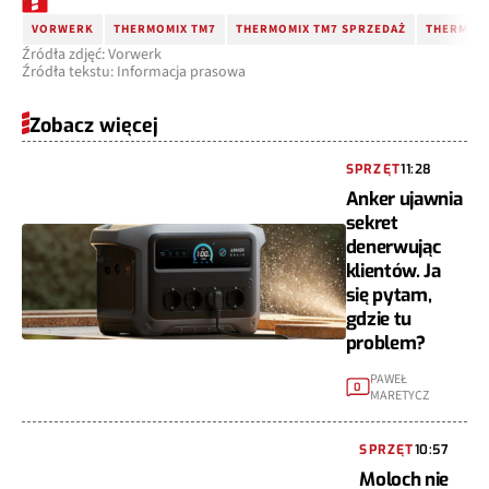
VORWERK
THERMOMIX TM7
THERMOMIX TM7 SPRZEDAŻ
THERMOMI
Źródła zdjęć: Vorwerk
Źródła tekstu: Informacja prasowa
Zobacz więcej
SPRZĘT
11:28
Anker ujawnia
sekret
denerwując
klientów. Ja
się pytam,
gdzie tu
problem?
PAWEŁ
0
MARETYCZ
SPRZĘT
10:57
Moloch nie