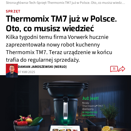
Strona główna
Tech
Sprzęt
Thermomix TM7 już w Polsce. Oto, co musisz wiedzieć
SPRZĘT
Thermomix TM7 już w Polsce.
Oto, co musisz wiedzieć
Kilka tygodni temu firma Vorwerk hucznie
zaprezentowała nowy robot kuchenny
Thermomix TM7. Teraz urządzenie w końcu
trafia do regularnej sprzedaży.
DAMIAN JAROSZEWSKI (NER1O)
11
07 KWI 2025