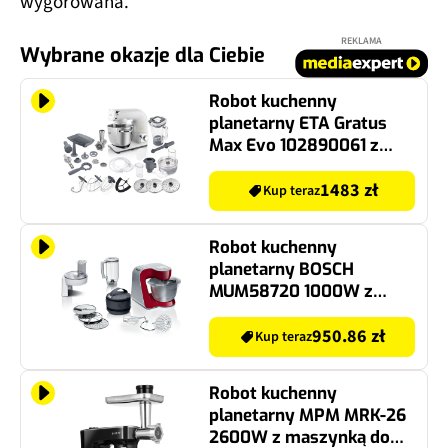
REKLAMA
Wybrane okazje dla Ciebie
Robot kuchenny
planetarny ETA Gratus
Max Evo 102890061 z
rozdrabniaczem,
maszynką do mięsa i
1483 zł
Kup teraz
blenderem kielichowym
Robot kuchenny
planetarny BOSCH
MUM58720 1000W z
blenderem kielichowym i
rozdrabniaczem
950.86 zł
Kup teraz
Robot kuchenny
planetarny MPM MRK-26
2600W z maszynką do