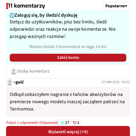
11 komentarzy
Popularne
Zaloguj się, by śledzić dyskuję
Dołącz do użytkowników, pisz bez limitu, śledź
odpowiedzi oraz reakcje na swoje komentarze. Nie
przegap ważnych rozmów!
Możesz dodać 3 komentarze w ciągu 14 dni
Załóż konto
Dodaj komentarz
~gość
07 KWI 2025 · 09:52
Odkąd zobaczyłem nagranie z tańców akwizytorów na
premierze nowego modelu inaczej zacząłem patrzeć na
Termomixa.
17
1
Pokaż 1 odpowiedź
Odpowiedz
Wyświetl więcej (+9)