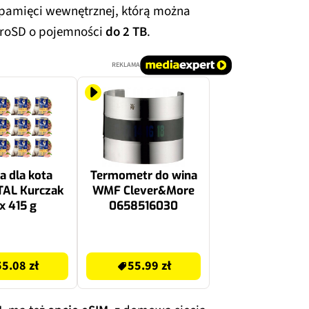
pamięci wewnętrznej, którą można
roSD o pojemności
do 2 TB
.
REKLAMA
 dla kota
Termometr do wina
TAL Kurczak
WMF Clever&More
 x 415 g
0658516030
55.99 zł
55.08 zł
55.99 zł