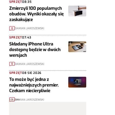
SPRZĘT
08:35
Zmierzyli 100 popularnych
obudów. Wyniki okazały się
zaskakujące
DAMIAN JAROSZEWSKI
0
SPRZĘT
07:43
Składany iPhone Ultra
dostępny będzie w dwóch
wersjach
DAMIAN JAROSZEWSKI
0
SPRZĘT
08 SIE 2026
To może być jedna z
najważniejszych premier.
Czekam niecierpliwie
DAMIAN JAROSZEWSKI
1