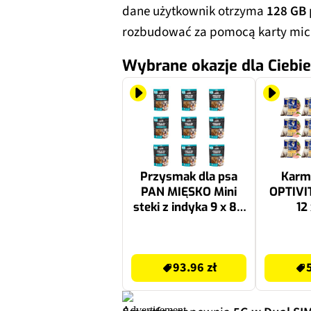
dane użytkownik otrzyma
128 GB
rozbudować za pomocą karty mic
Wybrane okazje dla Ciebie
Przysmak dla psa
Karma
PAN MIĘSKO Mini
OPTIVI
steki z indyka 9 x 80
12
g
93.96 zł
55.08 zł
93.96 zł