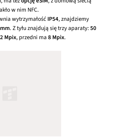
M
, ma też
opcję eSIM
, z domową siecią
rakło w nim NFC.
ewnia wytrzymałość
IP54
, znajdziemy
5 mm
. Z tyłu znajdują się trzy aparaty:
50
2 Mpix
, przedni ma
8 Mpix
.