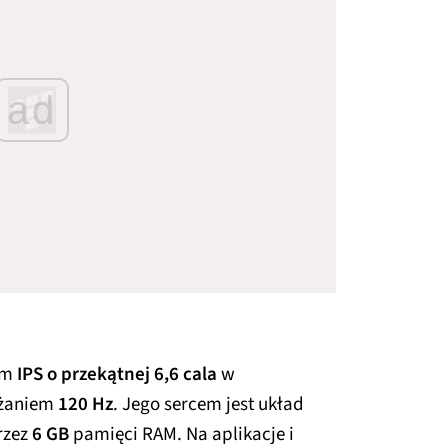
ad
em
IPS o przekątnej 6,6 cala
w
eżaniem
120 Hz
. Jego sercem jest układ
rzez
6 GB
pamięci RAM. Na aplikacje i