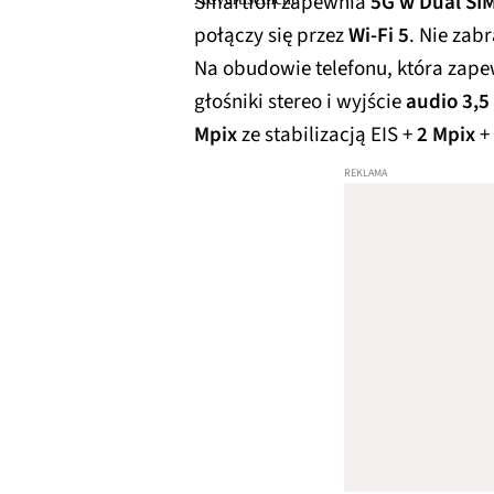
Smartfon zapewnia
5G w Dual SI
połączy się przez
Wi-Fi 5
. Nie zab
Na obudowie telefonu, która zap
głośniki stereo i wyjście
audio 3,
Mpix
ze stabilizacją EIS +
2 Mpix
+