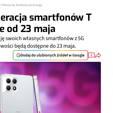
T Phone 5G. W ofercie od 23 maja
neracja smartfonów T
e od 23 maja
ję swoich własnych smartfonów z 5G
wości będą dostępne do 23 maja.
Dodaj do ulubionych źródeł w Google
2