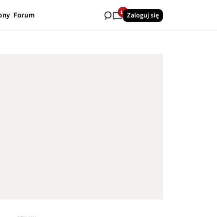
14
ony
Forum
Zaloguj się