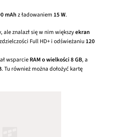
00 mAh
z ładowaniem
15 W
.
ale znalazł się w nim większy
ekran
ozdzielczości Full HD+ i odświeżaniu
120
mał wsparcie
RAM o wielkości 8 GB
, a
B
. Tu również można dołożyć kartę