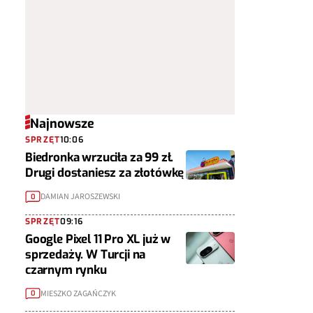
Najnowsze
SPRZĘT
10:06
Biedronka wrzuciła za 99 zł.
Drugi dostaniesz za złotówkę
DAMIAN JAROSZEWSKI
0
SPRZĘT
09:16
Google Pixel 11 Pro XL już w
sprzedaży. W Turcji na
czarnym rynku
MIESZKO ZAGAŃCZYK
0