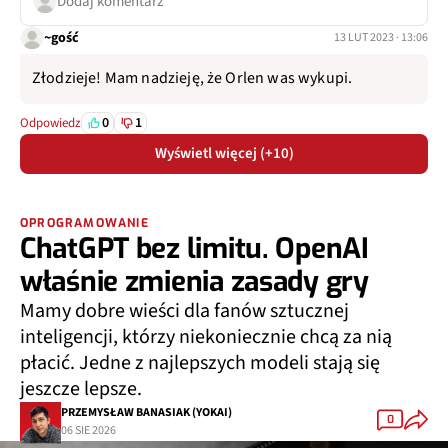
Dodaj komentarz
~gość
13 LUT 2023 · 13:06
Złodzieje! Mam nadzieję, że Orlen was wykupi.
0
1
Odpowiedz
Wyświetl więcej (+10)
OPROGRAMOWANIE
ChatGPT bez limitu. OpenAI
właśnie zmienia zasady gry
Mamy dobre wieści dla fanów sztucznej
inteligencji, którzy niekoniecznie chcą za nią
płacić. Jedne z najlepszych modeli stają się
jeszcze lepsze.
PRZEMYSŁAW BANASIAK (YOKAI)
0
06 SIE 2026