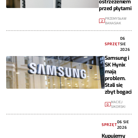
ostrzeżeniem
przed płytami
PRZEMYSŁAW
2
BANASIAK
06
SPRZĘT
SIE
2026
Samsung i
SK Hynix
mają
problem.
Stali się
zbyt bogaci
MACIEJ
0
SIKORSKI
06 SIE
SPRZĘT
2026
Kupujemy