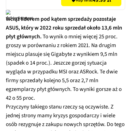
49.99 zł
Kup teraz
Wciąż liderem pod kątem sprzedaży pozostaje
ASUS, który w 2022 roku sprzedał około 13,6 mln
płyt głównych.
To wynik o mniej więcej 25 proc.
groszy w porównaniu z rokiem 2021. Na drugim
miejscu plasuje się Gigabyte z wynikiem 9,5 mln
(spadek o 14 proc.). Jeszcze gorzej sytuacja
wygląda w przypadku MSI oraz ASRock. Te dwie
firmy sprzedały kolejno 5,5 oraz 2,7 mln
egzemplarzy płyt głównych. To wyniki gorsze aż o
42 o 55 proc.
Przyczyny takiego stanu rzeczy są oczywiste. Z
jednej strony mamy kryzys gospodarczy i wiele
osób rezygnuje z zakupu nowych sprzętów. Do tego