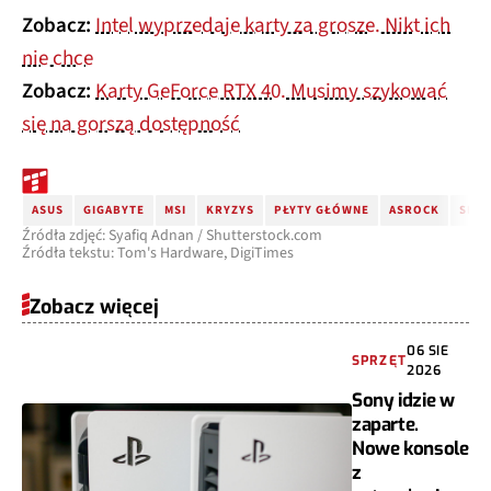
Zobacz:
Intel wyprzedaje karty za grosze. Nikt ich
nie chce
Zobacz:
Karty GeForce RTX 40. Musimy szykować
się na gorszą dostępność
ASUS
GIGABYTE
MSI
KRYZYS
PŁYTY GŁÓWNE
ASROCK
SPRZ
Źródła zdjęć: Syafiq Adnan / Shutterstock.com
Źródła tekstu: Tom's Hardware, DigiTimes
Zobacz więcej
06 SIE
SPRZĘT
2026
Sony idzie w
zaparte.
Nowe konsole
z