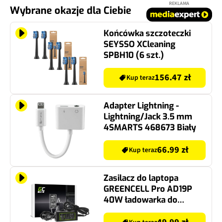
REKLAMA
Wybrane okazje dla Ciebie
Końcówka szczoteczki
SEYSSO XCleaning
SPBH10 (6 szt.)
156.47 zł
Kup teraz
Adapter Lightning -
Lightning/Jack 3.5 mm
4SMARTS 468673 Biały
66.99 zł
Kup teraz
Zasilacz do laptopa
GREENCELL Pro AD19P
40W ładowarka do
laptopa Samsung