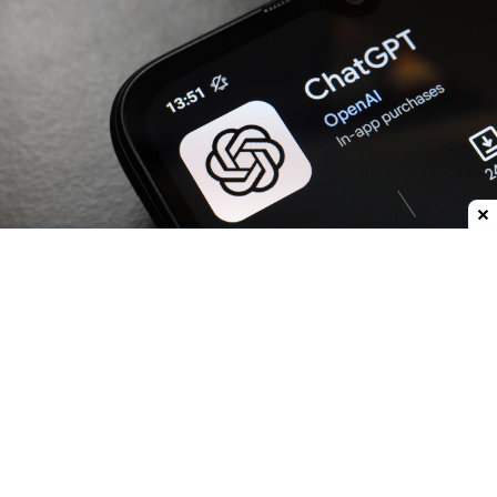
Dodaj do ulubionych źródeł w Google
OpenAI
zwiększa możliwości
ChatGPT.
Darmowi
użytkownicy oraz abonenci najtańszego planu Go
już w przyszłym tygodniu otrzymają
nielimitowany dostęp do rozmów tekstowych.
Znikną więc ograniczenia dla zwykłych