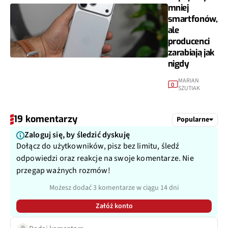
mniej
smartfonów,
ale
producenci
zarabiają jak
nigdy
MARIAN
0
SZUTIAK
19 komentarzy
Popularne
Zaloguj się, by śledzić dyskuję
Dołącz do użytkowników, pisz bez limitu, śledź
odpowiedzi oraz reakcje na swoje komentarze. Nie
przegap ważnych rozmów!
Możesz dodać 3 komentarze w ciągu 14 dni
Załóż konto