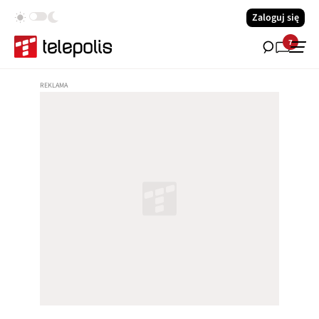
Zaloguj się
7