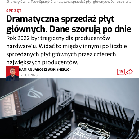
Strona główna
Tech
Sprzęt
Dramatyczna sprzedaż płyt głównych. Dane szorują po dnie
SPRZĘT
Dramatyczna sprzedaż płyt
głównych. Dane szorują po dnie
Rok 2022 był tragiczny dla producentów
hardware'u. Widać to między innymi po liczbie
sprzedanych płyt głównych przez czterech
największych producentów.
DAMIAN JAROSZEWSKI (NER1O)
19
12 LUT 2023