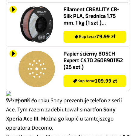
Filament CREALITY CR-
Silk PLA, Średnica 1.75
mm, 1 kg (1 szt.)
Wielokolorowy
79.99 zł
Kup teraz
Papier ścierny BOSCH
Expert C470 2608901152
(25 szt.)
109.99 zł
Kup teraz
W Japonii co roku Sony prezentuje telefon z serii
Ace. Tym razem zadebiutował smartfon
Sony
Xperia Ace III
. Można go kupić u tamtejszego
operatora Docomo.