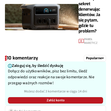
sekret
denerwując
klientów. Ja
się pytam,
gdzie tu
problem?
PAWEŁ
0
MARETYCZ
10 komentarzy
Popularne
Zaloguj się, by śledzić dyskuję
Dołącz do użytkowników, pisz bez limitu, śledź
odpowiedzi oraz reakcje na swoje komentarze. Nie
przegap ważnych rozmów!
Możesz dodać 3 komentarze w ciągu 14 dni
Załóż konto