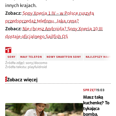
innych krajach.
Zobacz:
Sony Xperia 1 IV – w Polsce ruszyła
przedsprzedaż telefonu. Jaka cena?
Zobacz:
Nie chcesz Androida? Sony Xperia 10 III
dostaje oficjalnego Sailfish OS
SONY
MAŁY TELEFON
NOWY SMARTFON SONY
NAJLEPSZY MAŁY T
Źródła zdjęć: sony/docomo
Źródła tekstu: playfuldroid
Zobacz więcej
SPRZĘT
15:03
Masz taką
kuchenkę? To
tykająca
bomba,