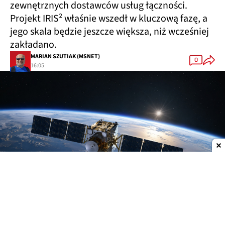
zewnętrznych dostawców usług łączności.
Projekt IRIS² właśnie wszedł w kluczową fazę, a
jego skala będzie jeszcze większa, niż wcześniej
zakładano.
MARIAN SZUTIAK (MSNET)
0
16:05
Dodaj do ulubionych źródeł w Google