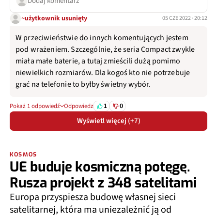
Dodaj komentarz
~użytkownik usunięty
05 CZE 2022 · 20:12
W przeciwieństwie do innych komentujących jestem
pod wrażeniem. Szczególnie, że seria Compact zwykle
miała małe baterie, a tutaj zmieścili dużą pomimo
niewielkich rozmiarów. Dla kogoś kto nie potrzebuje
grać na telefonie to byłby świetny wybór.
1
0
Pokaż 1 odpowiedź
Odpowiedz
Wyświetl więcej (+7)
KOSMOS
UE buduje kosmiczną potęgę.
Rusza projekt z 348 satelitami
Europa przyspiesza budowę własnej sieci
satelitarnej, która ma uniezależnić ją od