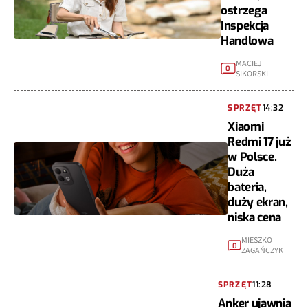
ostrzega
Inspekcja
Handlowa
MACIEJ
0
SIKORSKI
SPRZĘT
14:32
Xiaomi
Redmi 17 już
w Polsce.
Duża
bateria,
duży ekran,
niska cena
MIESZKO
0
ZAGAŃCZYK
SPRZĘT
11:28
Anker ujawnia