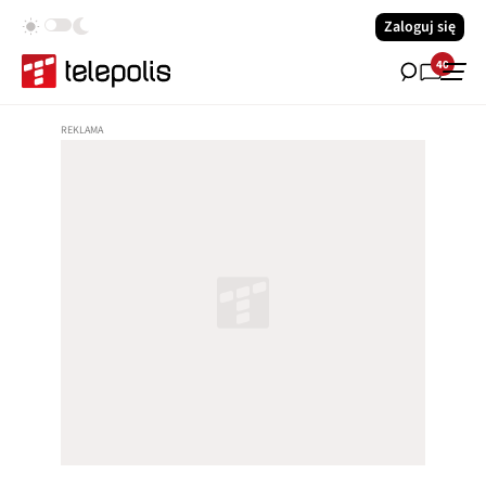
Zaloguj się
40