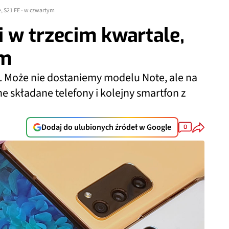
, S21 FE - w czwartym
 w trzecim kwartale,
ym
 Może nie dostaniemy modelu Note, ale na
 składane telefony i kolejny smartfon z
Dodaj do ulubionych źródeł w Google
0