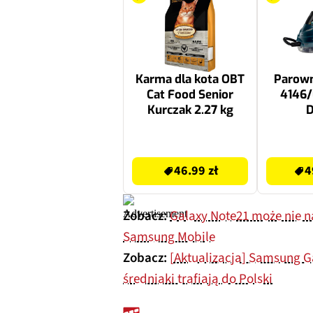
Karma dla kota OBT
Parown
Cat Food Senior
4146/
Kurczak 2.27 kg
D
59.99 zł
498.99 zł
46.99 zł
4
Zobacz:
Galaxy Note21 może nie n
Samsung Mobile
Zobacz:
[Aktualizacja] Samsung G
średniaki trafiają do Polski