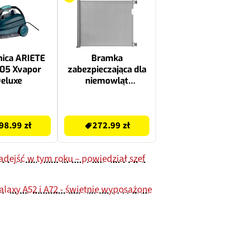
ica ARIETE
Bramka
05 Xvapor
zabezpieczająca dla
eluxe
niemowląt
MOMCOZY 140 cm
Szary
272.99 zł
98.99 zł
272.99 zł
adejść w tym roku – powiedział szef
alaxy A52 i A72 - świetnie wyposażone