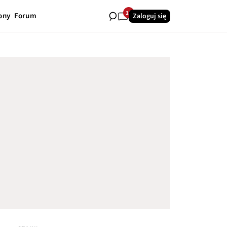
11
ony
Forum
Zaloguj się