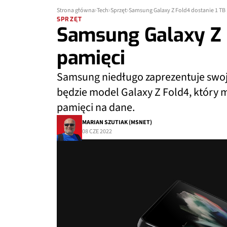
Strona główna
Tech
Sprzęt
Samsung Galaxy Z Fold4 dostanie 1 TB
SPRZĘT
Samsung Galaxy Z F
pamięci
Samsung niedługo zaprezentuje swoj
będzie model Galaxy Z Fold4, który mo
pamięci na dane.
MARIAN SZUTIAK (MSNET)
08 CZE 2022