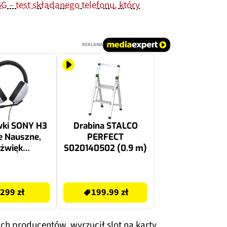
 – test składanego telefonu, który
REKLAMA
wki SONY H3
Drabina STALCO
e Nauszne,
PERFECT
źwięk
S020140502 (0.9 m)
strzenny
199.99 zł
299 zł
199.99 zł
ch producentów, wyrzucił slot na karty