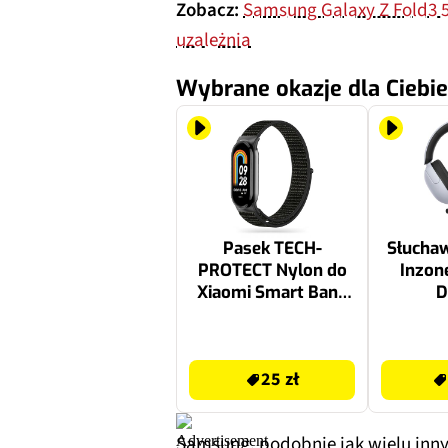
Zobacz:
Samsung Galaxy Z Fold3 5G
uzależnia
Wybrane okazje dla Ciebie
Pasek TECH-
Słucha
PROTECT Nylon do
Inzon
Xiaomi Smart Band
D
8/9/10/NFC Czarny
prze
25 zł
299 zł
25 zł
Samsung, podobnie jak wielu inny