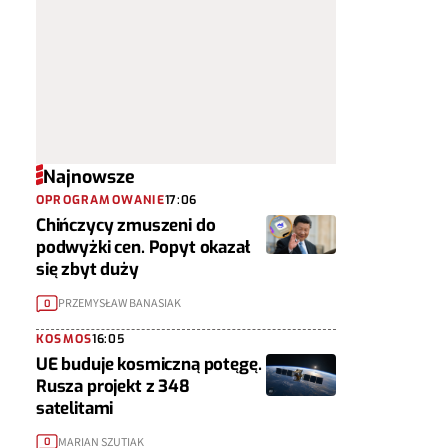
Najnowsze
OPROGRAMOWANIE
17:06
Chińczycy zmuszeni do
podwyżki cen. Popyt okazał
się zbyt duży
PRZEMYSŁAW BANASIAK
0
KOSMOS
16:05
UE buduje kosmiczną potęgę.
Rusza projekt z 348
satelitami
MARIAN SZUTIAK
0