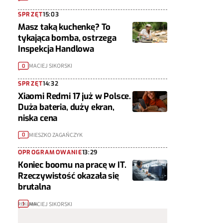
SPRZĘT
15:03
Masz taką kuchenkę? To
tykająca bomba, ostrzega
Inspekcja Handlowa
MACIEJ SIKORSKI
0
SPRZĘT
14:32
Xiaomi Redmi 17 już w Polsce.
Duża bateria, duży ekran,
niska cena
MIESZKO ZAGAŃCZYK
0
OPROGRAMOWANIE
13:29
Koniec boomu na pracę w IT.
Rzeczywistość okazała się
brutalna
MACIEJ SIKORSKI
1