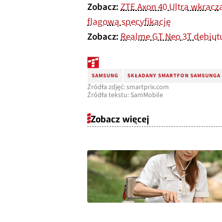
Zobacz:
ZTE Axon 40 Ultra wkracz
flagową specyfikację
Zobacz:
Realme GT Neo 3T debiut
SAMSUNG
SKŁADANY SMARTFON SAMSUNGA
Źródła zdjęć: smartprix.com
Źródła tekstu: SamMobile
Zobacz więcej