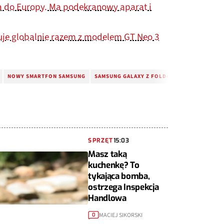
a do Europy. Ma podekranowy aparat i
uje globalnie razem z modelem GT Neo 3
NOWY SMARTFON SAMSUNG
SAMSUNG GALAXY Z FOLD4
SAMSUNG GALAX
SPRZĘT
15:03
Masz taką
kuchenkę? To
tykająca bomba,
ostrzega Inspekcja
Handlowa
MACIEJ SIKORSKI
0