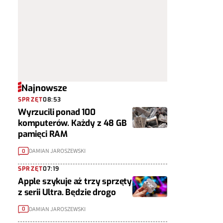
Najnowsze
SPRZĘT
08:53
Wyrzucili ponad 100
komputerów. Każdy z 48 GB
pamięci RAM
DAMIAN JAROSZEWSKI
0
SPRZĘT
07:19
Apple szykuje aż trzy sprzęty
z serii Ultra. Będzie drogo
DAMIAN JAROSZEWSKI
0