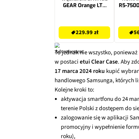
GEAR Orange LTD
R5-750
2500 FD 1631591
1TB S
RX906
229.99 zł
5899.99 zł
229.99 zł
56
To jednak nie wszystko, ponieważ 
w postaci
etui Clear Case
. Aby zd
17 marca 2024 roku
kupić wybrany
handlowego Samsunga, których li
Kolejne kroki to:
aktywacja smartfonu do 24 mar
terenie Polski z dostępem do sie
zalogowanie się w aplikacji Sa
promocyjny i wypełnienie form
roku),