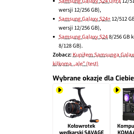
Samsung Galaxy S24 Ultra
12/51
wersji 12/256 GB),
Samsung Galaxy S24+
12/512 GB
wersji 12/256 GB),
Samsung Galaxy S24
8/256 GB k
8/128 GB).
Zobacz:
Kupiłem Samsunga Galaxy 
kilkoma „ale” (test)
Wybrane okazje dla Ciebie
Kołowrotek
Kompu
wędkarski SAVAGE
KOMAA