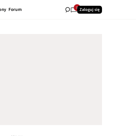
7
ony
Forum
Zaloguj się