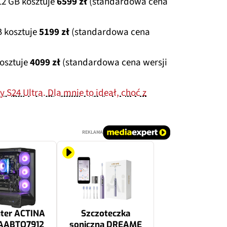
2 GB kosztuje
6599 zł
(standardowa cena
 kosztuje
5199 zł
(standardowa cena
osztuje
4099 zł
(standardowa cena wersji
S24 Ultra. Dla mnie to ideał, choć z
REKLAMA
ter ACTINA
Szczoteczka
ABTO7912
soniczna DREAME