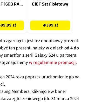
0F 16GB RAM
E10F Set Fioletowy
SD Radeon
0XT Wi-Fi
399 zł
99.99 zł
399 zł
do zgarnięcia jest też dodatkowy prezent
obyć ten prezent, należy w dniach
od 4 do
 smartfon z serii Galaxy S24 u partnera
stę znajdziemy
w regulaminie promocji
.
ca 2024 roku poprzez uruchomienie go na
ci,
msung Members, kliknięcie w baner
ularza zgłoszeniowego (do 31 marca 2024