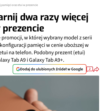
 pamięci oraz etui w prezencie
rnij dwa razy więcej
w prezencie
romocji, w której wybrany model z serii
konfiguracji pamięci w cenie uboższej w
ui na telefon. Podobny prezent (etui)
axy Tab A9 i Galaxy Tab A9+.
Dodaj do ulubionych źródeł w Google
2