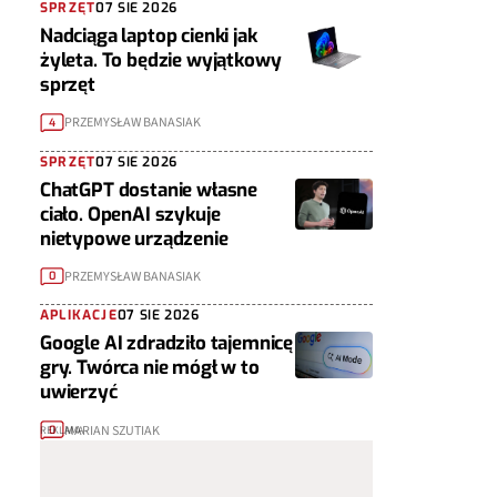
SPRZĘT
07 SIE 2026
Nadciąga laptop cienki jak
żyleta. To będzie wyjątkowy
sprzęt
PRZEMYSŁAW BANASIAK
4
SPRZĘT
07 SIE 2026
ChatGPT dostanie własne
ciało. OpenAI szykuje
nietypowe urządzenie
PRZEMYSŁAW BANASIAK
0
APLIKACJE
07 SIE 2026
Google AI zdradziło tajemnicę
gry. Twórca nie mógł w to
uwierzyć
MARIAN SZUTIAK
0