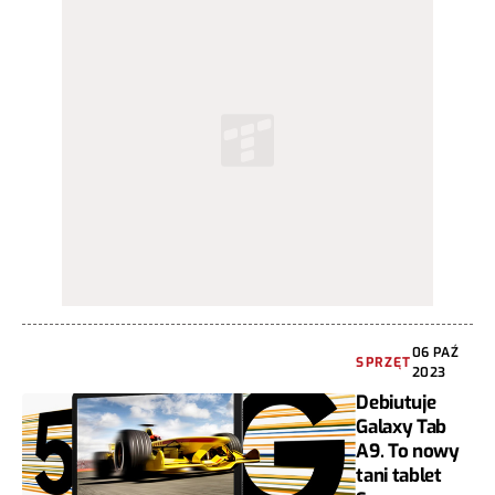
06 PAŹ
SPRZĘT
2023
Debiutuje
Galaxy Tab
A9. To nowy
tani tablet