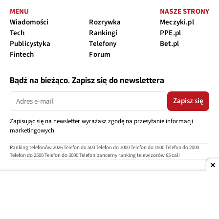
MENU
NASZE STRONY
Wiadomości
Rozrywka
Meczyki.pl
Tech
Rankingi
PPE.pl
Publicystyka
Telefony
Bet.pl
Fintech
Forum
Bądź na bieżąco. Zapisz się do newslettera
Zapisz się
Zapisując się na newsletter wyrażasz zgodę na przesyłanie informacji
marketingowych
Ranking telefonów 2026
Telefon do 500
Telefon do 1000
Telefon do 1500
Telefon do 2000
Telefon do 2500
Telefon do 3000
Telefon pancerny
ranking telewizorów 65 cali
O nas
Reklama
Regulamin
Polityka prywatności
Kontakt
Ustawienia prywatności
Copyright © 2004-2026
TELEPOLIS.PL