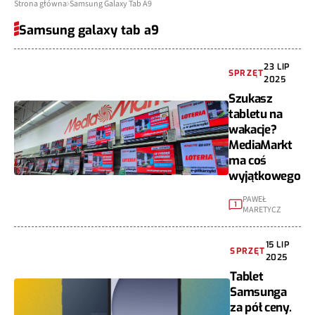
Strona główna
Samsung Galaxy Tab A9
Samsung galaxy tab a9
23 LIP
SPRZĘT
2025
Szukasz
tabletu na
wakacje?
MediaMarkt
ma coś
wyjątkowego
PAWEŁ
1
MARETYCZ
15 LIP
SPRZĘT
2025
Tablet
Samsunga
za pół ceny.