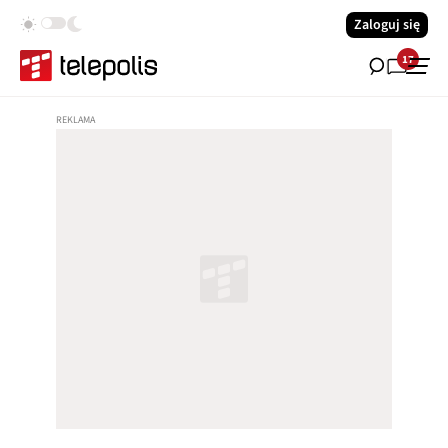
Zaloguj się
17