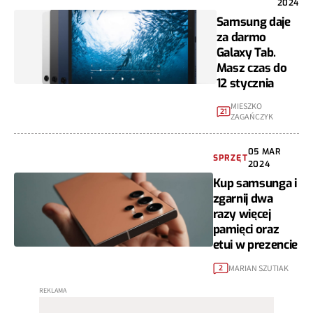
2024
Samsung daje
za darmo
Galaxy Tab.
Masz czas do
12 stycznia
MIESZKO
21
ZAGAŃCZYK
05 MAR
SPRZĘT
2024
Kup samsunga i
zgarnij dwa
razy więcej
pamięci oraz
etui w prezencie
MARIAN SZUTIAK
2