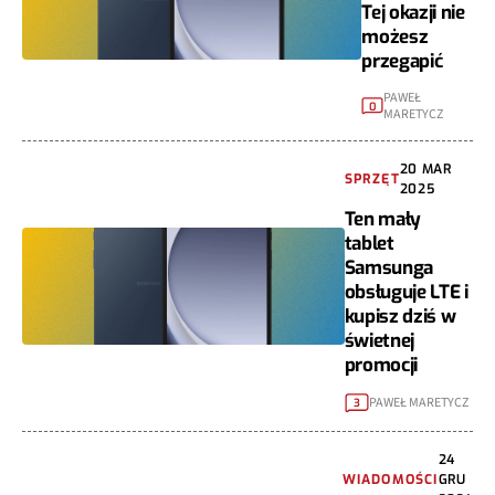
Tej okazji nie
możesz
przegapić
PAWEŁ
0
MARETYCZ
20 MAR
SPRZĘT
2025
Ten mały
tablet
Samsunga
obsługuje LTE i
kupisz dziś w
świetnej
promocji
PAWEŁ MARETYCZ
3
24
WIADOMOŚCI
GRU