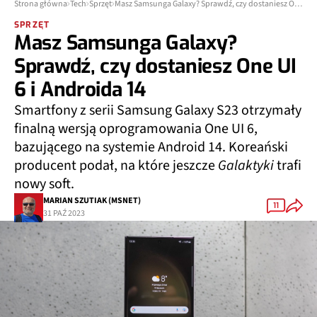
Strona główna
Tech
Sprzęt
Masz Samsunga Galaxy? Sprawdź, czy dostaniesz One UI 6 i Androida 14
SPRZĘT
Masz Samsunga Galaxy?
Sprawdź, czy dostaniesz One UI
6 i Androida 14
Smartfony z serii Samsung Galaxy S23 otrzymały
finalną wersją oprogramowania One UI 6,
bazującego na systemie Android 14. Koreański
producent podał, na które jeszcze
Galaktyki
trafi
nowy soft.
MARIAN SZUTIAK (MSNET)
11
31 PAŹ 2023