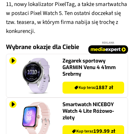
11, nowy lokalizator PixelTag, a także smartwatcha
w postaci Pixel Watch 5. Ten ostatni doczekał się
tzw. teasera, w którym firma nabija się trochę z
konkurencji.
REKLAMA
Wybrane okazje dla Ciebie
Zegarek sportowy
GARMIN Venu 4 41mm
Srebrny
1887 zł
Kup teraz
Smartwatch NICEBOY
Watch 4 Lite Różowo-
złoty
199.99 zł
Kup teraz