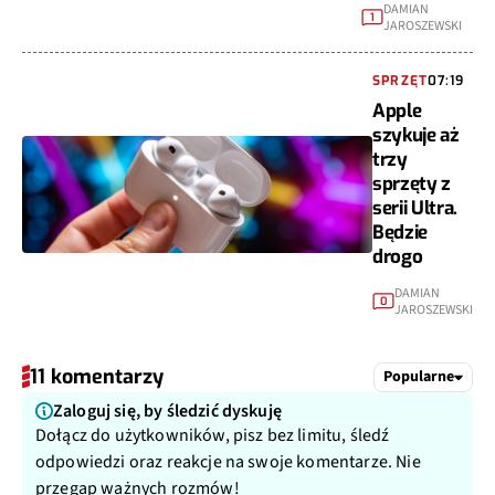
DAMIAN
1
JAROSZEWSKI
SPRZĘT
07:19
Apple
szykuje aż
trzy
sprzęty z
serii Ultra.
Będzie
drogo
DAMIAN
0
JAROSZEWSKI
11 komentarzy
Popularne
Zaloguj się, by śledzić dyskuję
Dołącz do użytkowników, pisz bez limitu, śledź
odpowiedzi oraz reakcje na swoje komentarze. Nie
przegap ważnych rozmów!