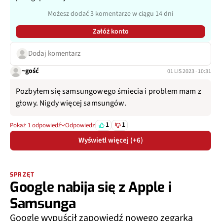
Możesz dodać 3 komentarze w ciągu 14 dni
Załóż konto
Dodaj komentarz
~gość
01 LIS 2023 · 10:31
Pozbyłem się samsungowego śmiecia i problem mam z
głowy. Nigdy więcej samsungów.
1
1
Pokaż 1 odpowiedź
Odpowiedz
Wyświetl więcej (+6)
SPRZĘT
Google nabija się z Apple i
Samsunga
Google wypuścił zapowiedź nowego zegarka