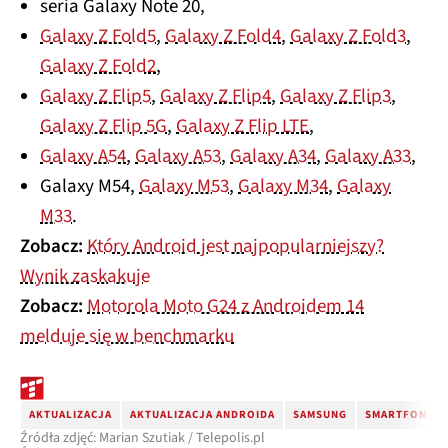
seria Galaxy Note 20,
Galaxy Z Fold5
,
Galaxy Z Fold4
,
Galaxy Z Fold3
,
Galaxy Z Fold2
,
Galaxy Z Flip5
,
Galaxy Z Flip4
,
Galaxy Z Flip3
,
Galaxy Z Flip 5G
,
Galaxy Z Flip LTE
,
Galaxy A54
,
Galaxy A53
,
Galaxy A34
,
Galaxy A33
,
Galaxy M54,
Galaxy M53
,
Galaxy M34
,
Galaxy
M33
.
Zobacz:
Który Android jest najpopularniejszy?
Wynik zaskakuje
Zobacz:
Motorola Moto G24 z Androidem 14
melduje się w benchmarku
AKTUALIZACJA
AKTUALIZACJA ANDROIDA
SAMSUNG
SMARTFONY S
Źródła zdjęć: Marian Szutiak / Telepolis.pl