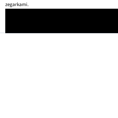
zegarkami.
Google w swoich urządzeniach zachowuje
klasyczną, okrągłą tarczę. Nie inaczej będzie w