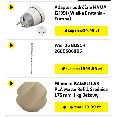
Adapter podróżny HAMA
121991 (Wielka Brytania -
Europa)
39.99 zł
Kup teraz
Wiertło BOSCH
2608586805
1599.99 zł
Kup teraz
Filament BAMBU LAB
PLA Matte Refill, Średnica
1.75 mm, 1 kg Beżowy
129.99 zł
Kup teraz