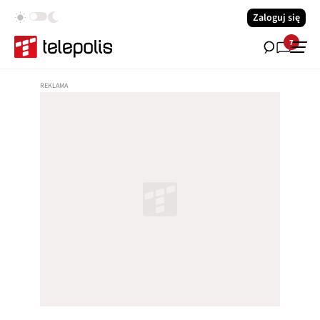
Zaloguj się
7