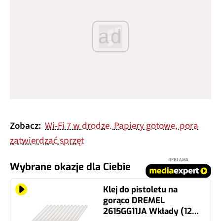
ad
Zobacz:
Wi-Fi 7 w drodze. Papiery gotowe, pora
zatwierdzać sprzęt
REKLAMA
Wybrane okazje dla Ciebie
Klej do pistoletu na
gorąco DREMEL
2615GG11JA Wkłady (12