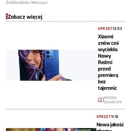
Źródła tekstu: Mercusys
Zobacz więcej
SPRZĘT
13:03
Xiaomi
znów coś
wyciekło.
Nowy
Redmi
przed
premierą
bez
tajemnic
MIESZKO
0
ZAGAŃCZYK
SPRZĘT
11:16
Nowa jakość