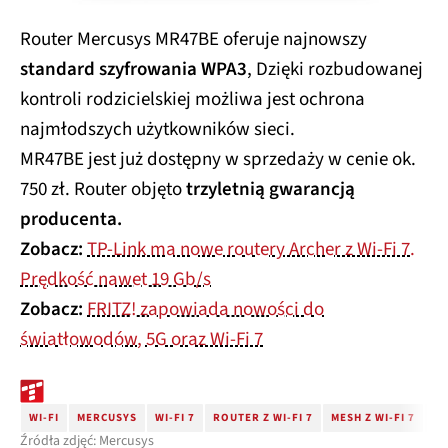
Router Mercusys MR47BE oferuje najnowszy
standard szyfrowania WPA3
, Dzięki rozbudowanej
kontroli rodzicielskiej możliwa jest ochrona
najmłodszych użytkowników sieci.
MR47BE jest już dostępny w sprzedaży w cenie ok.
750 zł. Router objęto
trzyletnią gwarancją
producenta.
Zobacz:
TP-Link ma nowe routery Archer z Wi-Fi 7.
Prędkość nawet 19 Gb/s
Zobacz:
FRITZ! zapowiada nowości do
światłowodów, 5G oraz Wi-Fi 7
WI-FI
MERCUSYS
WI-FI 7
ROUTER Z WI-FI 7
MESH Z WI-FI 7
ME
Źródła zdjęć: Mercusys