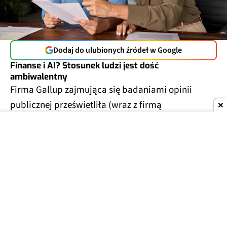
Dodaj do ulubionych źródeł w Google
Finanse i AI? Stosunek ludzi jest dość
ambiwalentny
Firma Gallup zajmująca się badaniami opinii
publicznej prześwietliła (wraz z firmą
konsultingową Edward Jones) temat
wykorzystania sztucznej inteligencji do porad
finansowych. Wyniki dotyczą mieszkańców Stanów
Zjednoczonych.