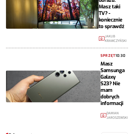
obrazu.
Masz taki
TV? -
koniecznie
to sprawdź
JAKUB
0
KRAWCZYŃSKI
SPRZĘT
10:30
Masz
Samsunga
Galaxy
S23? Nie
mam
dobrych
informacji
DAMIAN
0
JAROSZEWSKI