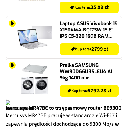
szt.) Przezroczysty
35.99 zł
Kup teraz
Laptop ASUS Vivobook 15
X1504MA-BQ173W 15.6"
IPS C5-320 16GB RAM
512GB SSD Windows 11
Home
2799 zł
Kup teraz
Pralka SAMSUNG
WW90DG6U85LEU4 AI
9kg 1400 obr
Autodozowanie +
Suszarka SAMSUNG AI
5792.28 zł
Kup teraz
DV90DG6845LKU4 z
pompą ciepła + Łącznik
Mercusys MR47BE to trzypasmowy router BE9300
SAMSUNG SKK-UDW
Mercusys MR47BE pracuje w standardzie Wi-Fi 7 i
zapewnia
prędkości dochodzące do 9300 Mb/s w