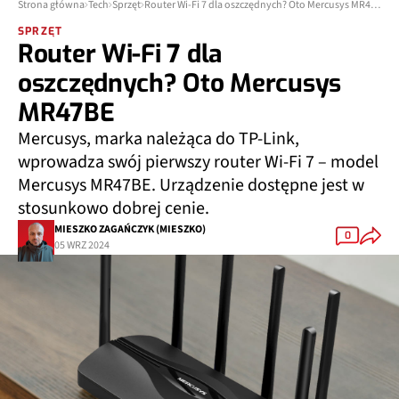
Strona główna
Tech
Sprzęt
Router Wi-Fi 7 dla oszczędnych? Oto Mercusys MR47BE
SPRZĘT
Router Wi-Fi 7 dla
oszczędnych? Oto Mercusys
MR47BE
Mercusys, marka należąca do TP-Link,
wprowadza swój pierwszy router Wi-Fi 7 – model
Mercusys MR47BE. Urządzenie dostępne jest w
stosunkowo dobrej cenie.
MIESZKO ZAGAŃCZYK (MIESZKO)
0
05 WRZ 2024