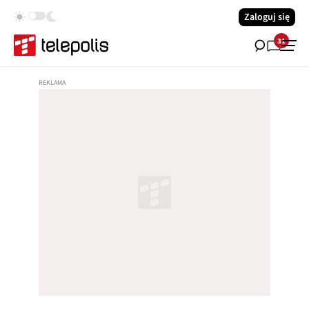
Zaloguj się
31