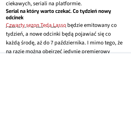
ciekawych, seriali na platformie.
Serial na który warto czekać. Co tydzień nowy
odcinek
Czwarty sezon Teda Lasso
będzie emitowany co
tydzień, a nowe odcinki będą pojawiać się co
każdą środę, aż do 7 października. I mimo tego, że
na razie można obejrzeć jedynie premierowy
odcinek (zatytułowany "Dom"), to Ted Lasso (sezon
czwarty) już znalazł się na pierwszym miejscu listy
najpopularniejszych seriali telewizyjnych na
świecie.
APPLE TV+
APPLE TV+ SERIAL
APPLE TV+
TED LASSO 4
Źródła zdjęć: Apple TV+
Źródła tekstu: 9to5mac.com, Apple TV