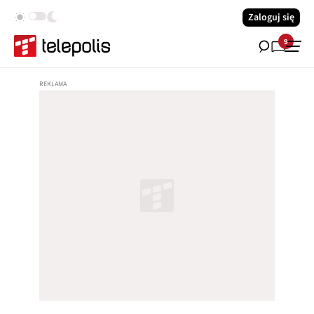
Zaloguj się
9