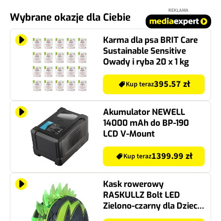
REKLAMA
Wybrane okazje dla Ciebie
Karma dla psa BRIT Care
Sustainable Sensitive
Owady i ryba 20 x 1 kg
395.57 zł
Kup teraz
Akumulator NEWELL
14000 mAh do BP-190
LCD V-Mount
1399.99 zł
Kup teraz
Kask rowerowy
RASKULLZ Bolt LED
Zielono-czarny dla Dzieci
(rozmiar S)