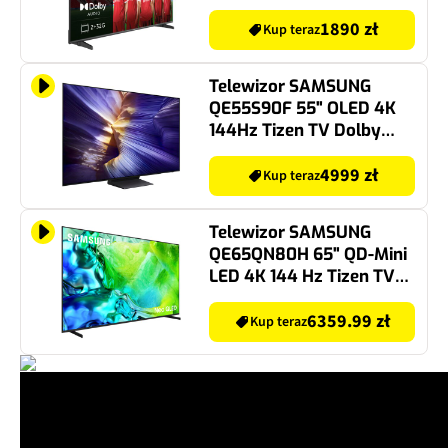
1890 zł
Kup teraz
Telewizor SAMSUNG
QE55S90F 55" OLED 4K
144Hz Tizen TV Dolby
Atmos HDMI 2.1
4999 zł
Kup teraz
Telewizor SAMSUNG
QE65QN80H 65" QD-Mini
LED 4K 144 Hz Tizen TV
Dolby Atmos HDMI 2.1
6359.99 zł
Kup teraz