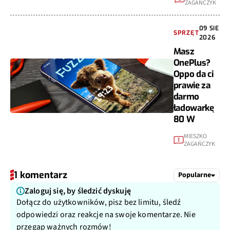
ZAGAŃCZYK
09 SIE
SPRZĘT
2026
Masz
OnePlus?
Oppo da ci
prawie za
darmo
ładowarkę
80 W
MIESZKO
1
ZAGAŃCZYK
1 komentarz
Popularne
Zaloguj się, by śledzić dyskuję
Dołącz do użytkowników, pisz bez limitu, śledź
odpowiedzi oraz reakcje na swoje komentarze. Nie
przegap ważnych rozmów!