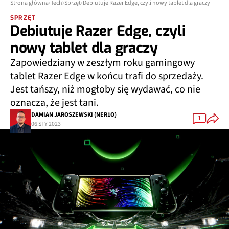
Strona główna
Tech
Sprzęt
Debiutuje Razer Edge, czyli nowy tablet dla graczy
SPRZĘT
Debiutuje Razer Edge, czyli
nowy tablet dla graczy
Zapowiedziany w zeszłym roku gamingowy
tablet Razer Edge w końcu trafi do sprzedaży.
Jest tańszy, niż mogłoby się wydawać, co nie
oznacza, że jest tani.
DAMIAN JAROSZEWSKI (NER1O)
1
06 STY 2023