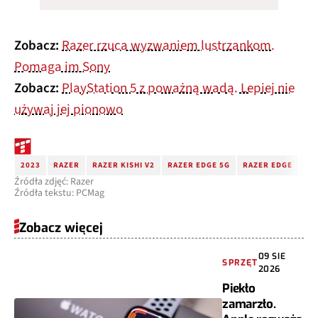
Zobacz:
Razer rzuca wyzwaniem lustrzankom.
Pomaga im Sony
Zobacz:
PlayStation 5 z poważną wadą. Lepiej nie
używaj jej pionowo
2023
RAZER
RAZER KISHI V2
RAZER EDGE 5G
RAZER EDGE
TA
Źródła zdjęć: Razer
Źródła tekstu: PCMag
Zobacz więcej
09 SIE
SPRZĘT
2026
Piekło
zamarzło.