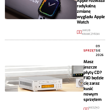
Apple rozważa
radykalną
zmianę
wyglądu Apple
Watch
JAKUB
0
KRAWCZYŃSKI
09
SPRZĘT
SIE
2026
Masz
jeszcze
płyty CD?
FiiO będzie
cię zaraz
kusić
nowym
sprzętem
MIESZKO
0