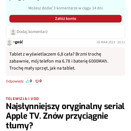
Możesz dodać 3 komentarze w ciągu 14 dni
Załóż konto
Dodaj komentarz
~gość
05 MAR 2023 · 20:11
Tablet z wyświetlaczem 6,8 cała? Brzmi trochę
zabawnie, mój telefon ma 6.78 i baterię 6000MAh.
Trochę mały sprzęt, jak na tablet.
0
0
Odpowiedz
TELEWIZJA I VOD
Najsłynniejszy oryginalny serial
Apple TV. Znów przyciągnie
tłumy?