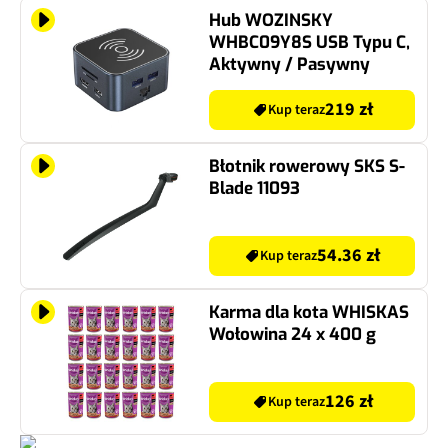
Hub WOZINSKY
WHBC09Y8S USB Typu C,
Aktywny / Pasywny
219 zł
Kup teraz
Błotnik rowerowy SKS S-
Blade 11093
54.36 zł
Kup teraz
Karma dla kota WHISKAS
Wołowina 24 x 400 g
126 zł
Kup teraz