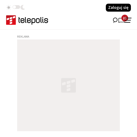
Zaloguj się
23