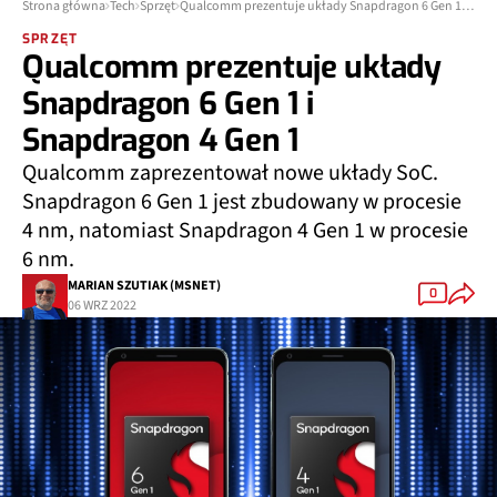
Strona główna
Tech
Sprzęt
Qualcomm prezentuje układy Snapdragon 6 Gen 1 i Snapdragon 4 Gen 1
SPRZĘT
Qualcomm prezentuje układy
Snapdragon 6 Gen 1 i
Snapdragon 4 Gen 1
Qualcomm zaprezentował nowe układy SoC.
Snapdragon 6 Gen 1 jest zbudowany w procesie
4 nm, natomiast Snapdragon 4 Gen 1 w procesie
6 nm.
MARIAN SZUTIAK (MSNET)
0
06 WRZ 2022