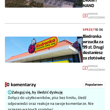
DRAM i
NAND
DAMIAN
0
JAROSZEWSKI
SPRZĘT
10:06
Biedronka
wrzuciła za
99 zł. Drugi
dostaniesz
za złotówkę
DAMIAN
2
JAROSZEWSKI
0 komentarzy
Popularne
Zaloguj się, by śledzić dyskuję
Dołącz do użytkowników, pisz bez limitu, śledź
odpowiedzi oraz reakcje na swoje komentarze. Nie
przegap ważnych rozmów!