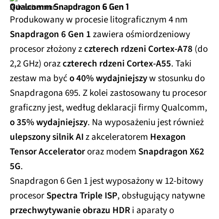
Qualcomm Snapdragon 6 Gen 1
Produkowany w procesie litograficznym 4 nm
Snapdragon 6 Gen 1
zawiera ośmiordzeniowy
procesor złożony z
czterech rdzeni Cortex-A78
(do
2,2 GHz) oraz
czterech rdzeni Cortex-A55
. Taki
zestaw ma być
o 40% wydajniejszy
w stosunku do
Snapdragona 695. Z kolei zastosowany tu procesor
graficzny jest, według deklaracji firmy Qualcomm,
o 35% wydajniejszy
. Na wyposażeniu jest również
ulepszony silnik AI
z akceleratorem
Hexagon
Tensor Accelerator
oraz modem
Snapdragon X62
5G
.
Snapdragon 6 Gen 1 jest wyposażony w 12-bitowy
procesor
Spectra Triple ISP
, obsługujący natywne
przechwytywanie obrazu HDR
i aparaty o