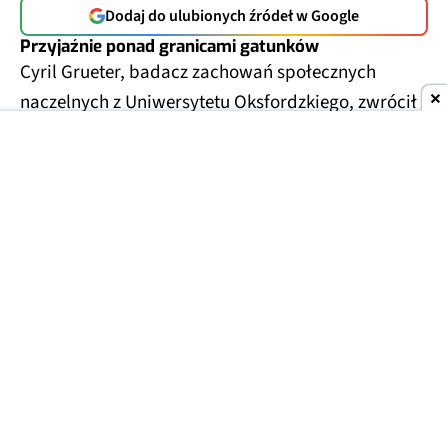
Dodaj do ulubionych źródeł w Google
Przyjaźnie ponad granicami gatunków
Cyril Grueter, badacz zachowań społecznych
naczelnych z Uniwersytetu Oksfordzkiego, zwrócił
na to uwagę w zoo w Szanghaju. Gibbon białolicy
trzymał w rękach mysz, która wpełzła do jego
wybiegu, i głaskał ją zamiast przegonić.