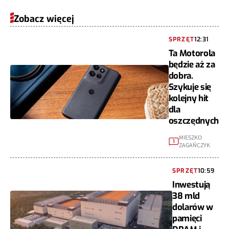
Zobacz więcej
SPRZĘT
12:31
Ta Motorola
będzie aż za
dobra.
Szykuje się
kolejny hit
dla
oszczędnych
MIESZKO
1
ZAGAŃCZYK
SPRZĘT
10:59
Inwestują
38 mld
dolarów w
pamięci