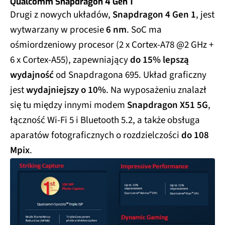
Qualcomm Snapdragon 4 Gen 1
Drugi z nowych układów,
Snapdragon 4 Gen 1
, jest
wytwarzany w procesie
6 nm
. SoC ma
ośmiordzeniowy procesor (2 x Cortex-A78 @2 GHz +
6 x Cortex-A55), zapewniający
do 15% lepszą
wydajność
od Snapdragona 695. Układ graficzny
jest
wydajniejszy o 10%
. Na wyposażeniu znalazł
się tu między innymi modem
Snapdragon X51 5G
,
łączność Wi-Fi 5 i Bluetooth 5.2, a także obsługa
aparatów fotograficznych o rozdzielczości
do 108
Mpix
.