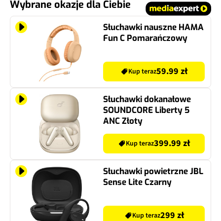
Wybrane okazje dla Ciebie
Słuchawki nauszne HAMA
Fun C Pomarańczowy
59.99 zł
Kup teraz
Słuchawki dokanałowe
SOUNDCORE Liberty 5
ANC Złoty
399.99 zł
Kup teraz
Słuchawki powietrzne JBL
Sense Lite Czarny
299 zł
Kup teraz