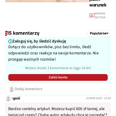
warunek
MARIAN
0
SZUTIAK
15 komentarzy
Popularne
Zaloguj się, by śledzić dyskuję
Dołącz do użytkowników, pisz bez limitu, śledź
odpowiedzi oraz reakcje na swoje komentarze. Nie
przegap ważnych rozmów!
Możesz dodać 3 komentarze w ciągu 14 dni
Załóż konto
Dodaj komentarz
~gość
19 MAR 2025 · 14:39
Bardzo rzetelny artykuł. Możesz kupić 600 zł taniej, ale
taniej od czego? Chyba autor artykułu chce je sprzedać?