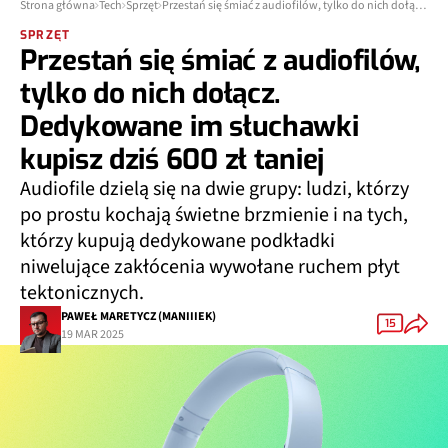
Strona główna
Tech
Sprzęt
Przestań się śmiać z audiofilów, tylko do nich dołącz. Dedykowane im słuchawki kupisz dziś 600 zł taniej
SPRZĘT
Przestań się śmiać z audiofilów,
tylko do nich dołącz.
Dedykowane im słuchawki
kupisz dziś 600 zł taniej
Audiofile dzielą się na dwie grupy: ludzi, którzy
po prostu kochają świetne brzmienie i na tych,
którzy kupują dedykowane podkładki
niwelujące zakłócenia wywołane ruchem płyt
tektonicznych.
PAWEŁ MARETYCZ (MANIIIEK)
15
19 MAR 2025