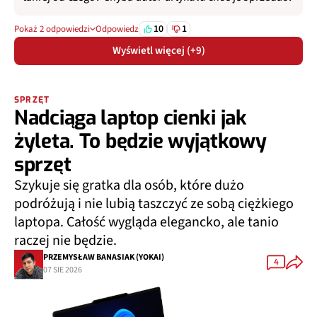
10
1
Pokaż 2 odpowiedzi
Odpowiedz
Wyświetl więcej (+9)
SPRZĘT
Nadciąga laptop cienki jak
żyleta. To będzie wyjątkowy
sprzęt
Szykuje się gratka dla osób, które dużo
podróżują i nie lubią taszczyć ze sobą ciężkiego
laptopa. Całość wygląda elegancko, ale tanio
raczej nie będzie.
PRZEMYSŁAW BANASIAK (YOKAI)
4
07 SIE 2026