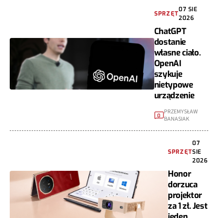
07 SIE
SPRZĘT
2026
ChatGPT
dostanie
własne ciało.
OpenAI
szykuje
nietypowe
urządzenie
PRZEMYSŁAW
0
BANASIAK
07
SPRZĘT
SIE
2026
Honor
dorzuca
projektor
za 1 zł. Jest
jeden