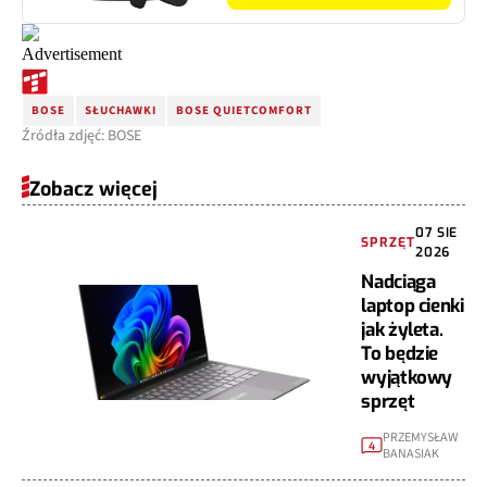
BOSE
SŁUCHAWKI
BOSE QUIETCOMFORT
Źródła zdjęć: BOSE
Zobacz więcej
07 SIE
SPRZĘT
2026
Nadciąga
laptop cienki
jak żyleta.
To będzie
wyjątkowy
sprzęt
PRZEMYSŁAW
4
BANASIAK