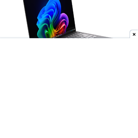
Dodaj do ulubionych źródeł w Google
Wyścig producentów o
jak najcieńsze laptopy
trwa w najlepsze, ale to
Lenovo
może niedługo
wyjść na prowadzenie. Do sieci trafiły materiały
przedstawiające
nieznany model ThinkBooka
,
który ma być rozwijany pod nazwą
"Aeroblade"
.
Jego obudowa wygląda
wręcz absurdalnie
smukło.