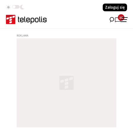
Zaloguj się
16