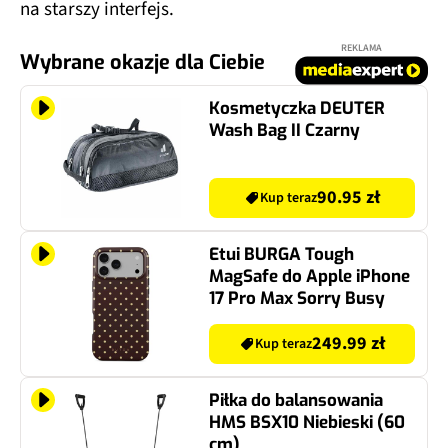
na starszy interfejs.
REKLAMA
Wybrane okazje dla Ciebie
Kosmetyczka DEUTER
Wash Bag II Czarny
90.95 zł
Kup teraz
Etui BURGA Tough
MagSafe do Apple iPhone
17 Pro Max Sorry Busy
249.99 zł
Kup teraz
Piłka do balansowania
HMS BSX10 Niebieski (60
cm)