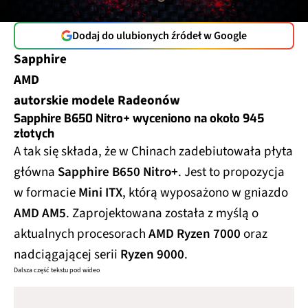
Dodaj do ulubionych źródeł w Google
Sapphire
AMD
autorskie modele Radeonów
Sapphire B650 Nitro+ wyceniono na około 945
złotych
A tak się składa, że w Chinach zadebiutowała płyta
główna
Sapphire B650 Nitro+
. Jest to propozycja
w formacie
Mini ITX
, którą wyposażono w gniazdo
AMD AM5
. Zaprojektowana została z myślą o
aktualnych procesorach
AMD Ryzen 7000
oraz
nadciągającej serii
Ryzen 9000
.
Dalsza część tekstu pod wideo