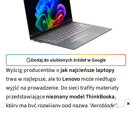
Dodaj do ulubionych źródeł w Google
Wyścig producentów o
jak najcieńsze laptopy
trwa w najlepsze, ale to
Lenovo
może niedługo
wyjść na prowadzenie. Do sieci trafiły materiały
przedstawiające
nieznany model ThinkBooka
,
który ma być rozwijany pod nazwą
"Aeroblade"
.
Jego obudowa wygląda
wręcz absurdalnie
smukło.