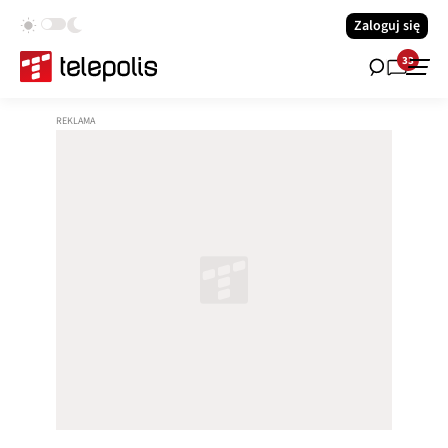
Zaloguj się
33