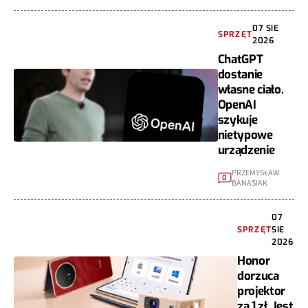
07 SIE
SPRZĘT
2026
ChatGPT
dostanie
własne ciało.
OpenAI
szykuje
nietypowe
urządzenie
PRZEMYSŁAW
0
BANASIAK
07
SPRZĘT
SIE
2026
Honor
dorzuca
projektor
za 1 zł. Jest