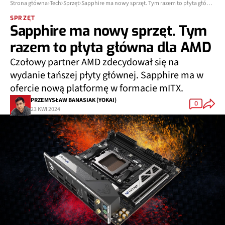
Strona główna
Tech
Sprzęt
Sapphire ma nowy sprzęt. Tym razem to płyta główna dla AMD
SPRZĘT
Sapphire ma nowy sprzęt. Tym
razem to płyta główna dla AMD
Czołowy partner AMD zdecydował się na
wydanie tańszej płyty głównej. Sapphire ma w
ofercie nową platformę w formacie mITX.
PRZEMYSŁAW BANASIAK (YOKAI)
0
23 KWI 2024