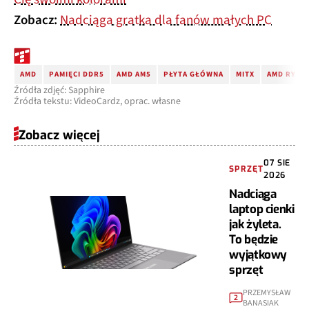
Zobacz:
Nadciąga gratka dla fanów małych PC
AMD
PAMIĘCI DDR5
AMD AM5
PŁYTA GŁÓWNA
MITX
AMD RYZE
Źródła zdjęć: Sapphire
Źródła tekstu: VideoCardz, oprac. własne
Zobacz więcej
07 SIE
SPRZĘT
2026
Nadciąga
laptop cienki
jak żyleta.
To będzie
wyjątkowy
sprzęt
PRZEMYSŁAW
2
BANASIAK