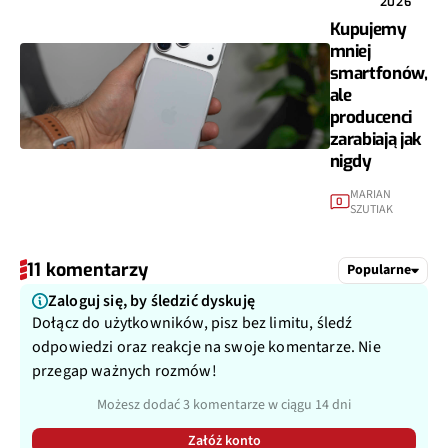
2026
Kupujemy
mniej
smartfonów,
ale
producenci
zarabiają jak
nigdy
MARIAN
0
SZUTIAK
11 komentarzy
Popularne
Zaloguj się, by śledzić dyskuję
Dołącz do użytkowników, pisz bez limitu, śledź
odpowiedzi oraz reakcje na swoje komentarze. Nie
przegap ważnych rozmów!
Możesz dodać 3 komentarze w ciągu 14 dni
Załóż konto