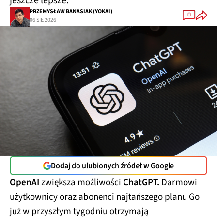
jeszcze lepsze.
PRZEMYSŁAW BANASIAK (YOKAI)
0
06 SIE 2026
Dodaj do ulubionych źródeł w Google
OpenAI
zwiększa możliwości
ChatGPT.
Darmowi
użytkownicy oraz abonenci najtańszego planu Go
już w przyszłym tygodniu otrzymają