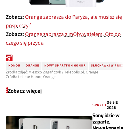
Zobacz:
Orange zaprasza do Paryża, ale musisz się
pospieszyć
Zobacz:
Orange zaprasza z mObywatelem. Oto do
czego się przyda
HONOR
ORANGE
NOWY SMARTFON HONOR
SŁUCHAWKI W PREZENC
Źródła zdjęć: Mieszko Zagańczyk / Telepolis.pl, Orange
Źródła tekstu: Honor, Orange
Zobacz więcej
06 SIE
SPRZĘT
2026
Sony idzie w
zaparte.
Nowe konsole