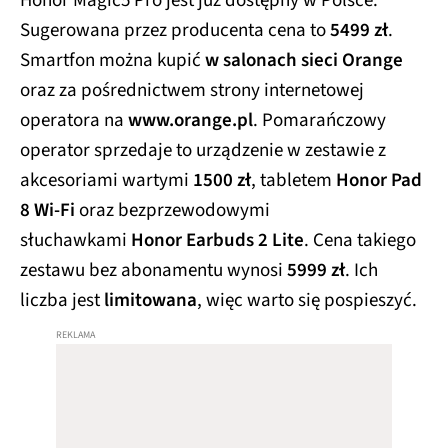
Honor Magic5 Pro jest już dostępny w Polsce.
Sugerowana przez producenta cena to
5499 zł
.
Smartfon można kupić
w salonach sieci Orange
oraz za pośrednictwem strony internetowej
operatora na
www.orange.pl
. Pomarańczowy
operator sprzedaje to urządzenie w zestawie z
akcesoriami wartymi
1500 zł
, tabletem
Honor Pad
8 Wi-Fi
oraz bezprzewodowymi
słuchawkami
Honor Earbuds 2 Lite
. Cena takiego
zestawu bez abonamentu wynosi
5999 zł
. Ich
liczba jest
limitowana
, więc warto się pospieszyć.