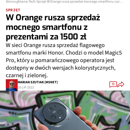
Strona główna
Tech
Sprzęt
W Orange rusza sprzedaż mocnego smartfonu z prezentami za 1500 zł
SPRZĘT
W Orange rusza sprzedaż
mocnego smartfonu z
prezentami za 1500 zł
W sieci Orange rusza sprzedaż flagowego
smartfonu marki Honor. Chodzi o model Magic5
Pro, który u pomarańczowego operatora jest
dostępny w dwóch wersjach kolorystycznych,
czarnej i zielonej.
MARIAN SZUTIAK (MSNET)
11
20 LIP 2023