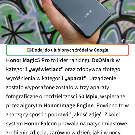
Dodaj do ulubionych źródeł w Google
Honor Magic5 Pro
to lider rankingu
DxOMark
w
kategorii
„wyświetlacz"
oraz zdobywca złotego
wyróżnienia w kategorii
„aparat"
. Urządzenie
zostało wyposażone zostało w trzy aparaty
fotograficzne o rozdzielczości
50 Mpix
, wspierane
przez algorytm
Honor Image Engine
. Powinno to w
znaczący sposób poprawić jakość zdjęć. Z kolei
system
Honor Falcon
pozwala na natychmiastowe
zrobienie zdjęcia, zarówno w dzień, jak i w nocy.