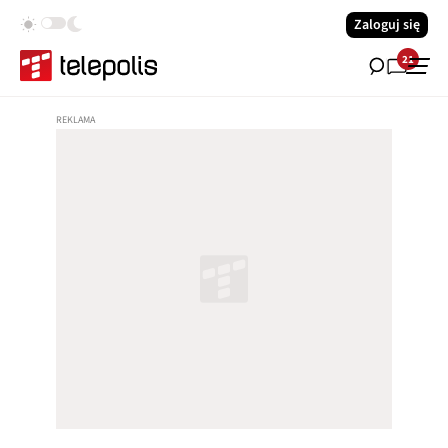
Zaloguj się
21