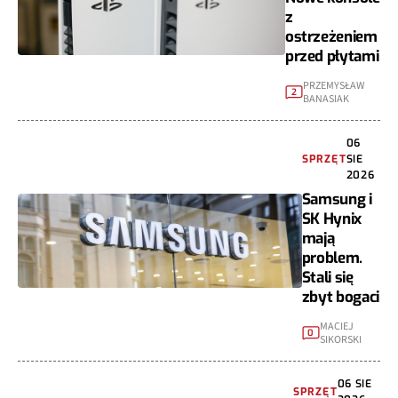
z
ostrzeżeniem
przed płytami
PRZEMYSŁAW
2
BANASIAK
06
SPRZĘT
SIE
2026
Samsung i
SK Hynix
mają
problem.
Stali się
zbyt bogaci
MACIEJ
0
SIKORSKI
06 SIE
SPRZĘT