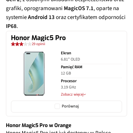
grafiki, oprogramowani
MagicOS 7.1
, oparte na
systemie
Android 13
oraz certyfikatem odporności
IP68
.
Honor Magic5 Pro
29 opinii
Ekran
6.81" OLED
Pamięć RAM
12 GB
Procesor
3.19 GHz
Zobacz więcej
Porównaj
Honor Magic5 Pro w Orange