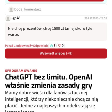
Dodaj komentarz
~gość
20 LIP 2023 · 23:52
Nie chcę prezentów, chcę 1500 zł taniej skoro tyle
warte.
1
0
Pokaż 1 odpowiedź
Odpowiedz
Wyświetl więcej (+8)
OPROGRAMOWANIE
ChatGPT bez limitu. OpenAI
właśnie zmienia zasady gry
Mamy dobre wieści dla fanów sztucznej
inteligencji, którzy niekoniecznie chcą za nią
płacić. Jedne z najlepszych modeli stają się