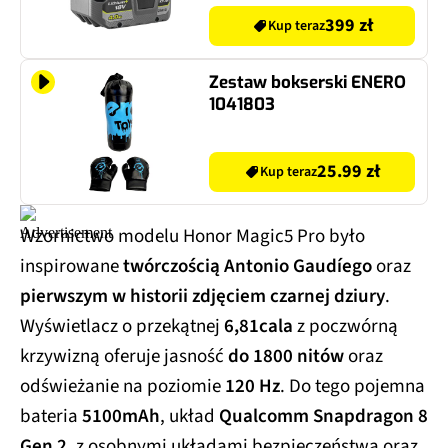
399 zł
Kup teraz
Zestaw bokserski ENERO
1041803
25.99 zł
Kup teraz
Wzornictwo modelu Honor Magic5 Pro było
inspirowane
twórczością Antonio Gaudíego
oraz
pierwszym w historii zdjęciem czarnej dziury
.
Wyświetlacz o przekątnej
6,81cala
z poczwórną
krzywizną oferuje jasność
do 1800 nitów
oraz
odświeżanie na poziomie
120 Hz
. Do tego pojemna
bateria
5100mAh
, układ
Qualcomm Snapdragon 8
Gen 2
, z osobnymi układami bezpieczeństwa oraz