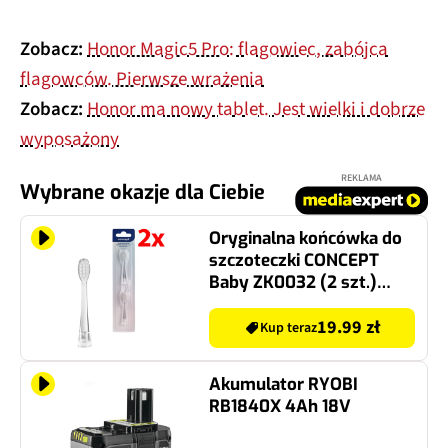
Zobacz:
Honor Magic5 Pro: flagowiec, zabójca
flagowców. Pierwsze wrażenia
Zobacz:
Honor ma nowy tablet. Jest wielki i dobrze
wyposażony
REKLAMA
Wybrane okazje dla Ciebie
Oryginalna końcówka do
szczoteczki CONCEPT
Baby ZK0032 (2 szt.)
(Delikatne dla zębów)
19.99 zł
Kup teraz
Akumulator RYOBI
RB1840X 4Ah 18V