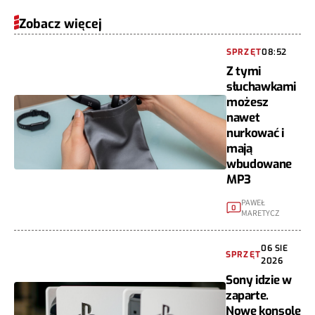
Zobacz więcej
SPRZĘT
08:52
Z tymi
słuchawkami
możesz
nawet
nurkować i
mają
wbudowane
MP3
PAWEŁ
0
MARETYCZ
06 SIE
SPRZĘT
2026
Sony idzie w
zaparte.
Nowe konsole