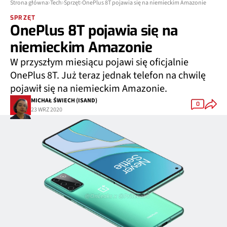
Strona główna
Tech
Sprzęt
OnePlus 8T pojawia się na niemieckim Amazonie
SPRZĘT
OnePlus 8T pojawia się na
niemieckim Amazonie
W przyszłym miesiącu pojawi się oficjalnie
OnePlus 8T. Już teraz jednak telefon na chwilę
pojawił się na niemieckim Amazonie.
MICHAŁ ŚWIECH (ISAND)
0
23 WRZ 2020