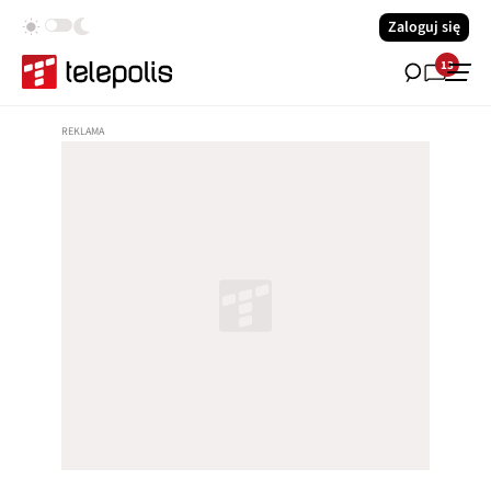
Zaloguj się
13