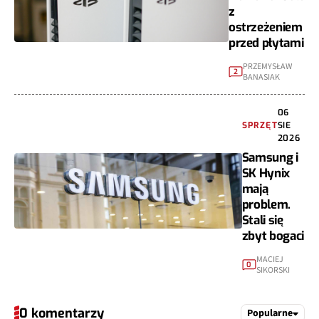
z
ostrzeżeniem
przed płytami
PRZEMYSŁAW
2
BANASIAK
06
SPRZĘT
SIE
2026
Samsung i
SK Hynix
mają
problem.
Stali się
zbyt bogaci
MACIEJ
0
SIKORSKI
0 komentarzy
Popularne