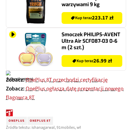
warzywami 9 kg
223.17 zł
Kup teraz
Smoczek PHILIPS-AVENT
Ultra Air SCF087-03 0-6
m (2 szt.)
26.99 zł
Kup teraz
Zobacz:
OnePlus 8T przechodzi certyfikację
Zobacz:
OnePlus ogłasza datę prezentacji nowego
flagowca 8T
ONEPLUS
ONEPLUS 8T
Źródła tekstu: ishanagarwal, 91mobiles, wł