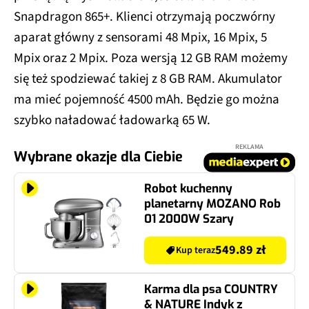
Snapdragon 865+. Klienci otrzymają poczwórny
aparat główny z sensorami 48 Mpix, 16 Mpix, 5
Mpix oraz 2 Mpix. Poza wersją 12 GB RAM możemy
się też spodziewać takiej z 8 GB RAM. Akumulator
ma mieć pojemność 4500 mAh. Będzie go można
szybko naładować ładowarką 65 W.
REKLAMA
Wybrane okazje dla Ciebie
Robot kuchenny
planetarny MOZANO Rob
01 2000W Szary
549.89 zł
Kup teraz
Karma dla psa COUNTRY
& NATURE Indyk z