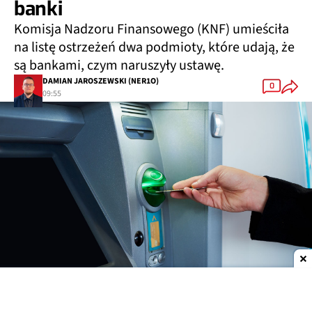
banki
Komisja Nadzoru Finansowego (KNF) umieściła
na listę ostrzeżeń dwa podmioty, które udają, że
są bankami, czym naruszyły ustawę.
DAMIAN JAROSZEWSKI (NER1O)
0
09:55
Dodaj do ulubionych źródeł w Google