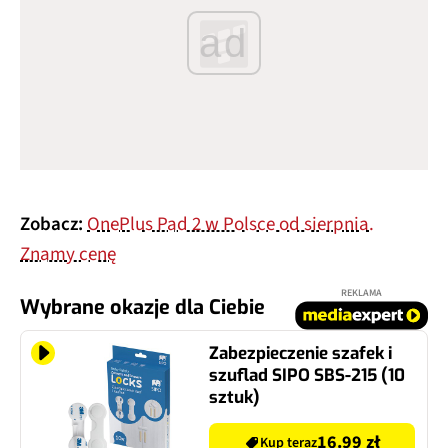
ad
Zobacz:
OnePlus Pad 2 w Polsce od sierpnia.
Znamy cenę
REKLAMA
Wybrane okazje dla Ciebie
Zabezpieczenie szafek i
szuflad SIPO SBS-215 (10
sztuk)
16.99 zł
Kup teraz