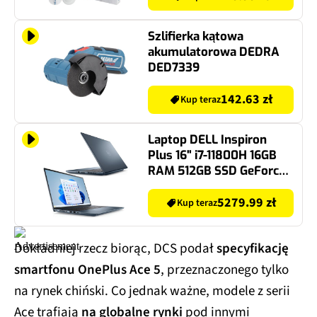
Szlifierka kątowa
akumulatorowa DEDRA
DED7339
142.63 zł
Kup teraz
Laptop DELL Inspiron
Plus 16" i7-11800H 16GB
RAM 512GB SSD GeForce
3050Ti Windows 10 Home
5279.99 zł
Kup teraz
Dokładniej rzecz biorąc, DCS podał
specyfikację
smartfonu OnePlus Ace 5
, przeznaczonego tylko
na rynek chiński. Co jednak ważne, modele z serii
Ace trafiają
na globalne rynki
pod innymi