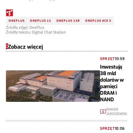
ONEPLUS
ONEPLUS 13
ONEPLUS 13R
ONEPLUS ACE 5
Źródła zdjęć: OnePlus
Źródła tekstu: Digital Chat Station
Zobacz więcej
SPRZĘT
10:59
Inwestują
38 mld
dolarów w
pamięci
DRAM i
NAND
DAMIAN
0
JAROSZEWSKI
SPRZĘT
10:06