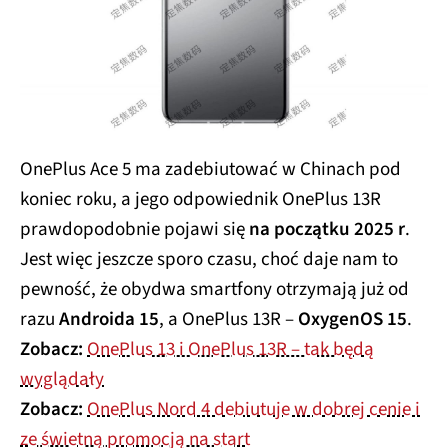
OnePlus Ace 5 ma zadebiutować w Chinach pod
koniec roku, a jego odpowiednik OnePlus 13R
prawdopodobnie pojawi się
na początku 2025 r
.
Jest więc jeszcze sporo czasu, choć daje nam to
pewność, że obydwa smartfony otrzymają już od
razu
Androida 15
, a OnePlus 13R –
OxygenOS 15
.
Zobacz:
OnePlus 13 i OnePlus 13R – tak będą
wyglądały
Zobacz:
OnePlus Nord 4 debiutuje w dobrej cenie i
ze świetną promocją na start