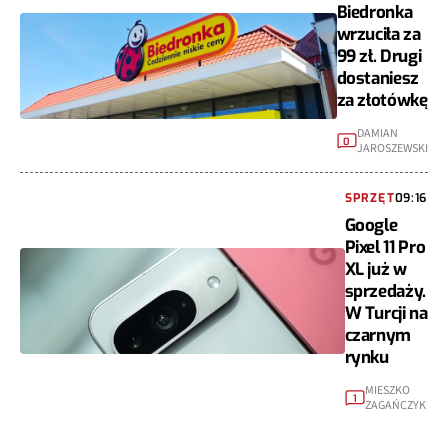
Biedronka
wrzuciła za
99 zł. Drugi
dostaniesz
za złotówkę
DAMIAN
0
JAROSZEWSKI
SPRZĘT
09:16
Google
Pixel 11 Pro
XL już w
sprzedaży.
W Turcji na
czarnym
rynku
MIESZKO
1
ZAGAŃCZYK