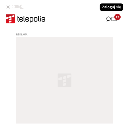
Zaloguj się
17