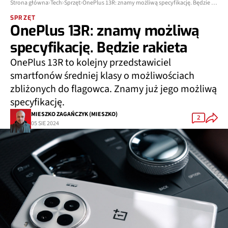
Strona główna
Tech
Sprzęt
OnePlus 13R: znamy możliwą specyfikację. Będzie rakieta
SPRZĘT
OnePlus 13R: znamy możliwą
specyfikację. Będzie rakieta
OnePlus 13R to kolejny przedstawiciel
smartfonów średniej klasy o możliwościach
zbliżonych do flagowca. Znamy już jego możliwą
specyfikację.
MIESZKO ZAGAŃCZYK (MIESZKO)
2
05 SIE 2024