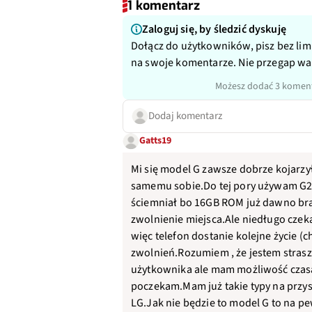
1 komentarz
Zaloguj się, by śledzić dyskuję
Dołącz do użytkowników, pisz bez lim
na swoje komentarze. Nie przegap w
Możesz dodać 3 koment
Dodaj komentarz
Gatts19
Mi się model G zawsze dobrze kojarzy
samemu sobie.Do tej pory używam G2 i
ściemniał bo 16GB ROM już dawno bra
zwolnienie miejsca.Ale niedługo cz
więc telefon dostanie kolejne życie (c
zwolnień.Rozumiem , że jestem stras
użytkownika ale mam możliwość czas
poczekam.Mam już takie typy na przy
LG.Jak nie będzie to model G to na p