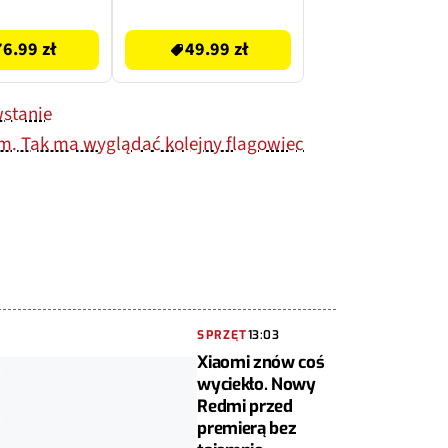
oletowy
49.99 zł
76.99 zł
49.99 zł
wstanie
. Tak ma wyglądać kolejny flagowiec
SPRZĘT
13:03
Xiaomi znów coś
wyciekło. Nowy
Redmi przed
premierą bez