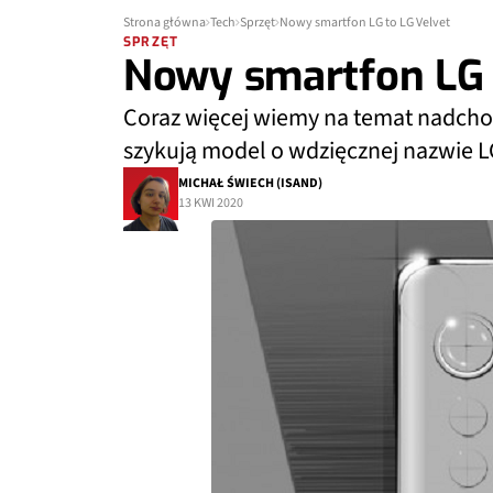
Strona główna
Tech
Sprzęt
Nowy smartfon LG to LG Velvet
SPRZĘT
Nowy smartfon LG 
Coraz więcej wiemy na temat nadch
szykują model o wdzięcznej nazwie L
MICHAŁ ŚWIECH (ISAND)
13 KWI 2020