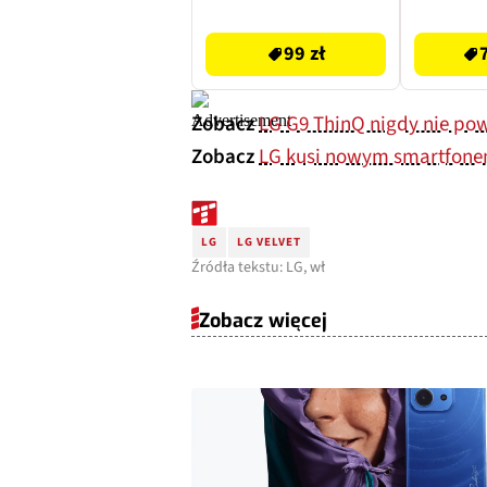
fi
99 zł
76.99 zł
99 zł
Zobacz
LG G9 ThinQ nigdy nie po
Zobacz
LG kusi nowym smartfonem
LG
LG VELVET
Źródła tekstu: LG, wł
Zobacz więcej