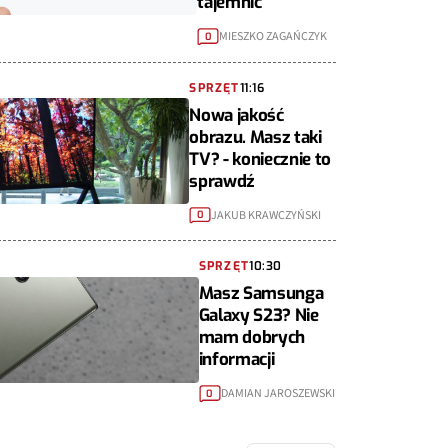
tajemnic
MIESZKO ZAGAŃCZYK
0
SPRZĘT
11:16
Nowa jakość
obrazu. Masz taki
TV? - koniecznie to
sprawdź
JAKUB KRAWCZYŃSKI
0
SPRZĘT
10:30
Masz Samsunga
Galaxy S23? Nie
mam dobrych
informacji
DAMIAN JAROSZEWSKI
0