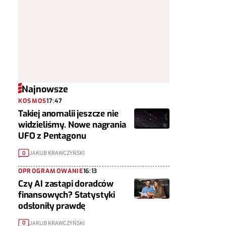
Najnowsze
KOSMOS
17:47
Takiej anomalii jeszcze nie
widzieliśmy. Nowe nagrania
UFO z Pentagonu
JAKUB KRAWCZYŃSKI
0
OPROGRAMOWANIE
16:13
Czy AI zastąpi doradców
finansowych? Statystyki
odsłoniły prawdę
JAKUB KRAWCZYŃSKI
0