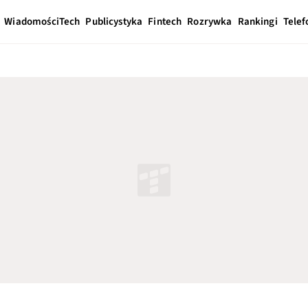
Wiadomości
Tech
Publicystyka
Fintech
Rozrywka
Rankingi
Telef