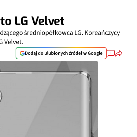
to LG Velvet
odzącego średniopółkowca LG. Koreańczycy
G Velvet.
Dodaj do ulubionych źródeł w Google
1