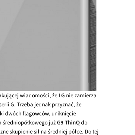
kakującej wiadomości, że
LG
nie zamierza
rii G. Trzeba jednak przyznać, że
yki dwóch flagowców, uniknięcie
a średniopółkowego już
G9 ThinQ
do
e skupienie sił na średniej półce. Do tej