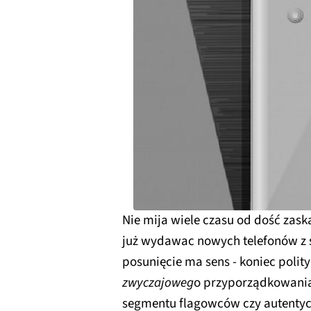
Nie mija wiele czasu od dość zas
już wydawac nowych telefonów z se
posunięcie ma sens - koniec polit
zwyczajoweg
o przyporządkowani
segmentu flagowców czy autentyczn