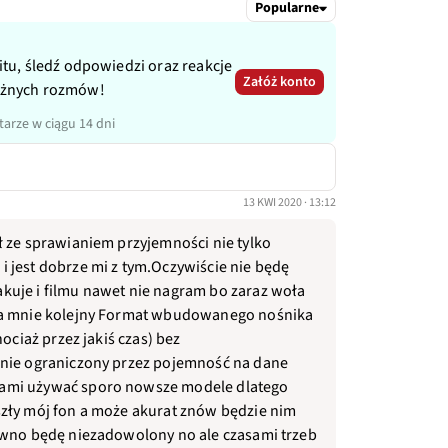
Popularne
itu, śledź odpowiedzi oraz reakcje
Załóż konto
ażnych rozmów!
arze w ciągu 14 dni
13 KWI 2020 · 13:12
ł ze sprawianiem przyjemności nie tylko
 jest dobrze mi z tym.Oczywiście nie będę
kuje i filmu nawet nie nagram bo zaraz woła
eka mnie kolejny Format wbudowanego nośnika
hociaż przez jakiś czas) bez
znie ograniczony przez pojemność na dane
ami używać sporo nowsze modele dlatego
szły mój fon a może akurat znów będzie nim
ewno będę niezadowolony no ale czasami trzeb