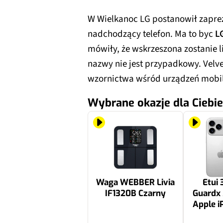
W Wielkanoc LG postanowił zaprez
nadchodzący telefon. Ma to byc
L
mówiły, że wskrzeszona zostanie li
nazwy nie jest przypadkowy. Vel
wzornictwa wśród urządzeń mobi
Wybrane okazje dla Ciebie
Waga WEBBER Livia
Etui 
IF1320B Czarny
Guardx
Apple i
Przez