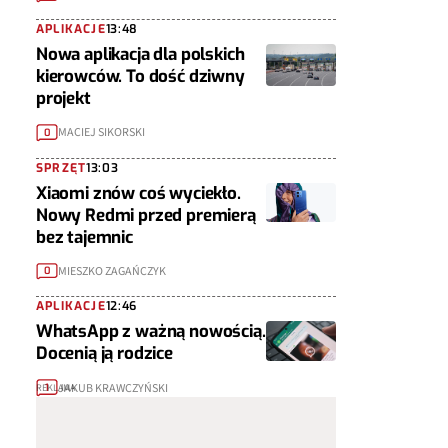
APLIKACJE
13:48
Nowa aplikacja dla polskich
kierowców. To dość dziwny
projekt
MACIEJ SIKORSKI
0
SPRZĘT
13:03
Xiaomi znów coś wyciekło.
Nowy Redmi przed premierą
bez tajemnic
MIESZKO ZAGAŃCZYK
0
APLIKACJE
12:46
WhatsApp z ważną nowością.
Docenią ją rodzice
JAKUB KRAWCZYŃSKI
1