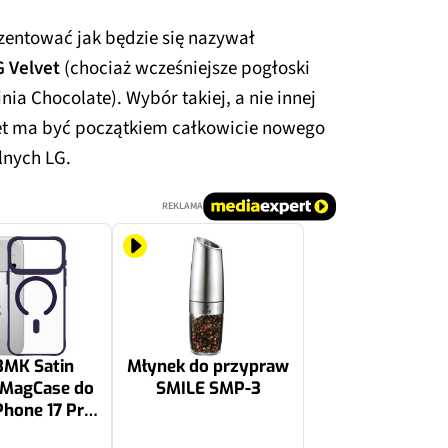
entować jak będzie się nazywał
G Velvet
(chociaż wcześniejsze pogłoski
nia Chocolate). Wybór takiej, a nie innej
vet ma być początkiem całkowicie nowego
lnych LG.
REKLAMA
3MK Satin
Młynek do przypraw
 MagCase do
SMILE SMP-3
Phone 17 Pro
roczysto-