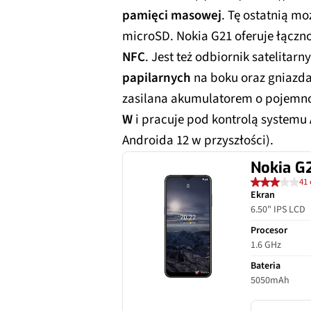
pamięci masowej
. Tę ostatnią m
microSD. Nokia G21 oferuje łączn
NFC
. Jest też odbiornik satelitarn
papilarnych
na boku oraz gniazd
zasilana akumulatorem o pojemn
W
i pracuje pod kontrolą systemu
Androida 12 w przyszłości).
Nokia G
41 
Ekran
6.50" IPS LCD
Procesor
1.6 GHz
Bateria
5050mAh