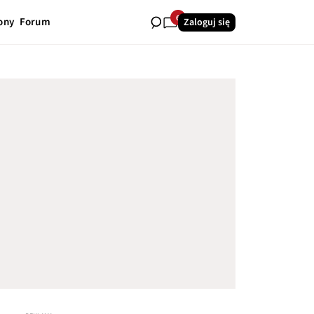
6
ony
Forum
Zaloguj się