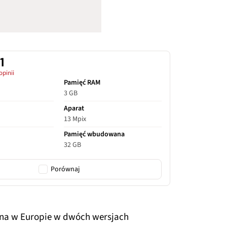
1
opinii
Pamięć RAM
3 GB
Aparat
13 Mpix
Pamięć wbudowana
32 GB
Porównaj
na w Europie w dwóch wersjach