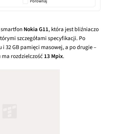
Porównaj
ż smartfon
Nokia G11
, która jest bliźniaczo
którymi szczegółami specyfikacji. Po
 i 32 GB pamięci masowej, a po drugie –
u ma rozdzielczość
13 Mpix
.