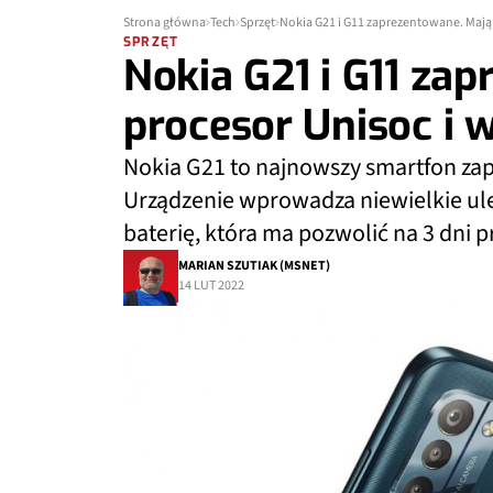
Strona główna
Tech
Sprzęt
Nokia G21 i G11 zaprezentowane. Mają 
SPRZĘT
Nokia G21 i G11 za
procesor Unisoc i 
Nokia G21 to najnowszy smartfon za
Urządzenie wprowadza niewielkie ul
baterię, która ma pozwolić na 3 dni p
MARIAN SZUTIAK (MSNET)
14 LUT 2022