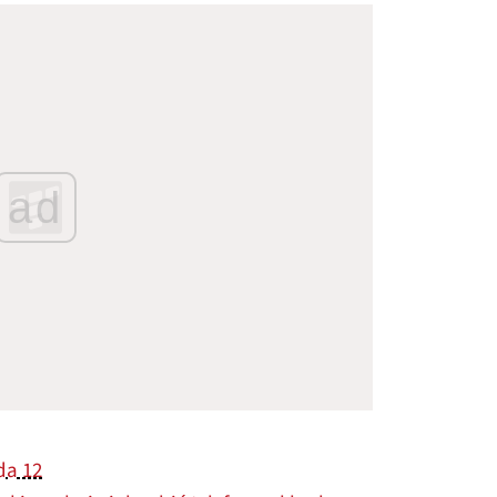
ad
da 12