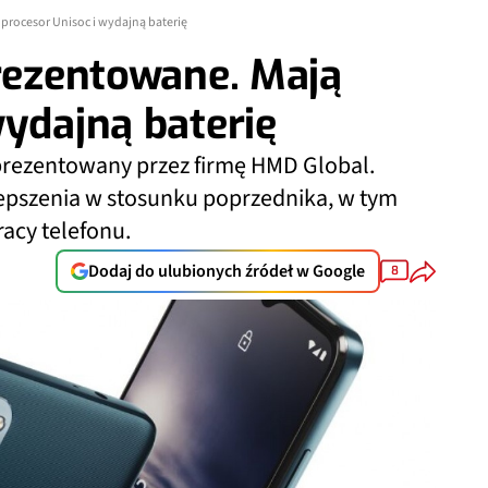
procesor Unisoc i wydajną baterię
prezentowane. Mają
wydajną baterię
prezentowany przez firmę HMD Global.
epszenia w stosunku poprzednika, w tym
racy telefonu.
Dodaj do ulubionych źródeł w Google
8