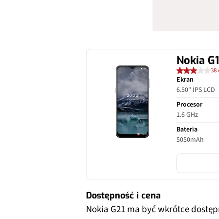
Nokia G1
38 
Ekran
6.50" IPS LCD
Procesor
1.6 GHz
Bateria
5050mAh
Dostępność i cena
Nokia G21 ma być wkrótce dostęp