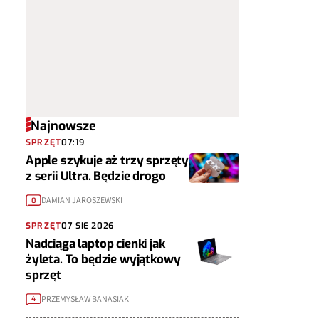
Najnowsze
SPRZĘT
07:19
Apple szykuje aż trzy sprzęty
z serii Ultra. Będzie drogo
DAMIAN JAROSZEWSKI
0
SPRZĘT
07 SIE 2026
Nadciąga laptop cienki jak
żyleta. To będzie wyjątkowy
sprzęt
PRZEMYSŁAW BANASIAK
4