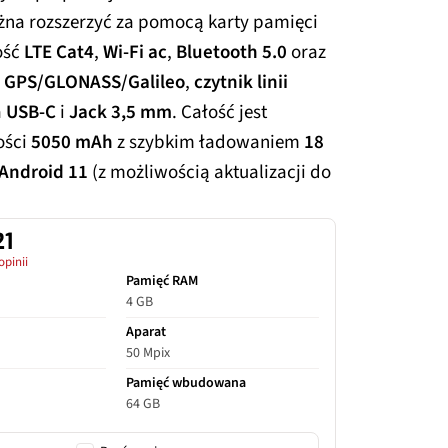
ożna rozszerzyć za pomocą karty pamięci
ość
LTE Cat4
,
Wi-Fi ac
,
Bluetooth 5.0
oraz
y
GPS/GLONASS/Galileo
,
czytnik linii
a
USB-C
i
Jack 3,5 mm
. Całość jest
ości
5050 mAh
z szybkim ładowaniem
18
Android 11
(z możliwością aktualizacji do
21
opinii
Pamięć RAM
4 GB
Aparat
50 Mpix
Pamięć wbudowana
64 GB