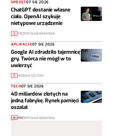
SPRZĘT
07 SIE 2026
ChatGPT dostanie własne
ciało. OpenAI szykuje
nietypowe urządzenie
PRZEMYSŁAW BANASIAK
0
APLIKACJE
07 SIE 2026
Google AI zdradziło tajemnicę
gry. Twórca nie mógł w to
uwierzyć
MARIAN SZUTIAK
0
TECH
07 SIE 2026
40 miliardów złotych na
jedną fabrykę. Rynek pamięci
oszalał
PRZEMYSŁAW BANASIAK
0