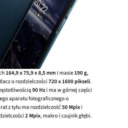
ach
164,9 x 75,9 x 8,5 mm
i masie
190 g
,
acz o rozdzielczości
720 x 1600 pikseli
.
zęstotliwością
90 Hz
i ma w górnej części
ego aparatu fotograficznego o
rat z tyłu ma rozdzielczość
50 Mpix
i
dzielczości
2 Mpix
, makro i czujnik głębi.