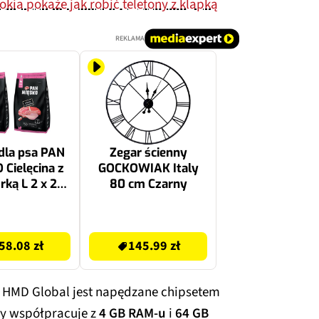
kia pokaże jak robić telefony z klapką
REKLAMA
dla psa PAN
Zegar ścienny
Cielęcina z
GOCKOWIAK Italy
rką L 2 x 20
80 cm Czarny
kg
145.99 zł
58.08 zł
145.99 zł
 HMD Global jest napędzane chipsetem
ry współpracuje z
4 GB RAM-u
i
64 GB