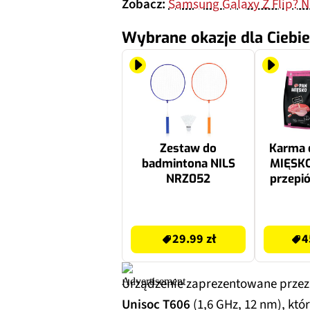
Zobacz:
Samsung Galaxy Z Flip? No
Wybrane okazje dla Ciebie
Zestaw do
Karma 
badmintona NILS
MIĘSKO 
NRZ052
przepió
29.99 zł
458.08 zł
29.99 zł
4
Urządzenie zaprezentowane przez
Unisoc T606
(1,6 GHz, 12 nm), któ