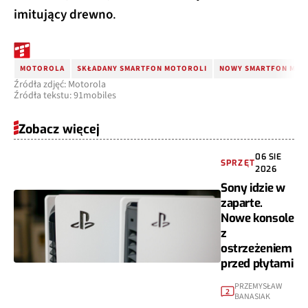
imitujący drewno
.
MOTOROLA
SKŁADANY SMARTFON MOTOROLI
NOWY SMARTFON MO
Źródła zdjęć: Motorola
Źródła tekstu: 91mobiles
Zobacz więcej
06 SIE
SPRZĘT
2026
Sony idzie w
zaparte.
Nowe konsole
z
ostrzeżeniem
przed płytami
PRZEMYSŁAW
2
BANASIAK