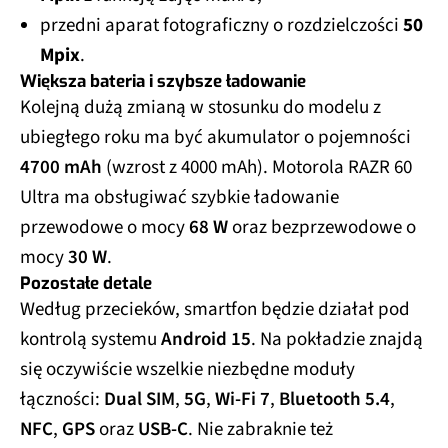
przedni aparat fotograficzny o rozdzielczości
50
Mpix
.
Większa bateria i szybsze ładowanie
Kolejną dużą zmianą w stosunku do modelu z
ubiegłego roku ma być akumulator o pojemności
4700 mAh
(wzrost z 4000 mAh). Motorola RAZR 60
Ultra ma obsługiwać szybkie ładowanie
przewodowe o mocy
68 W
oraz bezprzewodowe o
mocy
30 W
.
Pozostałe detale
Według przecieków, smartfon będzie działał pod
kontrolą systemu
Android 15
. Na pokładzie znajdą
się oczywiście wszelkie niezbędne moduły
łączności:
Dual SIM
,
5G
,
Wi-Fi 7
,
Bluetooth 5.4
,
NFC
,
GPS
oraz
USB-C
. Nie zabraknie też