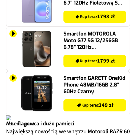
6.7" 120Hz Fioletowy SM-
A576
1798 zł
Kup teraz
Smartfon MOTOROLA
Moto G77 5G 12/256GB
6.78" 120Hz
Ciemnobrązowy
1799 zł
Kup teraz
Smartfon GARETT OneKid
Phone 48MB/16GB 2.8"
60Hz Czarny
349 zł
Kup teraz
Moc flagowca i dużo pamięci
Największą nowością we wnętrzu
Motoroli RAZR 60