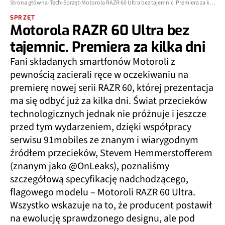
Strona główna
Tech
Sprzęt
Motorola RAZR 60 Ultra bez tajemnic. Premiera za kilka dni
SPRZĘT
Motorola RAZR 60 Ultra bez
tajemnic. Premiera za kilka dni
Fani składanych smartfonów Motoroli z
pewnością zacierali ręce w oczekiwaniu na
premierę nowej serii RAZR 60, której prezentacja
ma się odbyć już za kilka dni. Świat przecieków
technologicznych jednak nie próżnuje i jeszcze
przed tym wydarzeniem, dzięki współpracy
serwisu 91mobiles ze znanym i wiarygodnym
źródłem przecieków, Stevem Hemmerstofferem
(znanym jako @OnLeaks), poznaliśmy
szczegółową specyfikację nadchodzącego,
flagowego modelu – Motoroli RAZR 60 Ultra.
Wszystko wskazuje na to, że producent postawił
na ewolucję sprawdzonego designu, ale pod