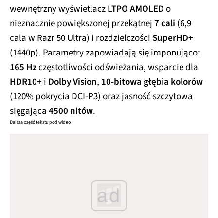
wewnętrzny wyświetlacz
LTPO AMOLED
o
nieznacznie powiększonej przekątnej
7 cali
(6,9
cala w Razr 50 Ultra) i rozdzielczości
SuperHD+
(1440p). Parametry zapowiadają się imponująco:
165 Hz
częstotliwości odświeżania, wsparcie dla
HDR10+
i
Dolby Vision
,
10-bitowa głębia kolorów
(120% pokrycia DCI-P3) oraz jasność szczytowa
sięgająca
4500 nitów
.
Dalsza część tekstu pod wideo
ad