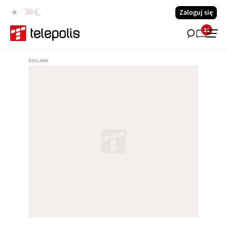
Zaloguj się
21